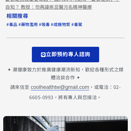
自知？ 教授：勿再諱疾忌醫污名精神醫療
相關搜尋
#
#
#
#
#
毒品
藥物濫用
吸毒
成癮物質
毒駕
立即預約專人諮詢
✦ 潮健康致力於推廣健康潮流新知，歡迎各種形式之媒
體洽談合作 ✦
請來信至
，或電洽：02-
coolhealthtw@gmail.com
6605-0993，將有專人與您接洽。