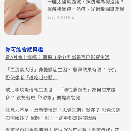
一曬太陽就過敏，擦防曬為何沒用？
醫解析曬傷、熱疹、光過敏關鍵差異
2026 年 8 月 6 日
你可能會感興趣
看A片會上癮嗎？ 醫揭 3 徵兆判斷是否已影響生活
「血清素太低」非憂鬱症主因？ 服藥效果有限？ 研究：
恐使患者「越吃越悲觀」
歌后李玟驚傳輕生逝世！ 「隱性悲傷者」為何越來越
多？ 親友出現「3跡象」要提高警覺
注意力不足、反應變慢是「思覺失調」徵兆？ 思覺失調
如何確診？ 醫師：壓力、病毒都是誘發因素
憂鬱是自殺重要導因！ 國人20%可能有「憂鬱症狀」不