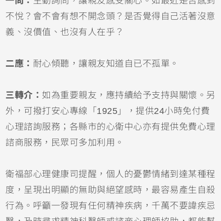
一問：
主動詢問，讓親友感受關心。如最近是否感到
不悅？會不會有想不開念頭？是否覺得自己活著沒意
義、沒價值、也沒有人在乎？
二應：
耐心傾聽，讓親友知道自已不孤單。
三轉介：
如為重要親友，應持續給予支持與關懷。另
外，可撥打安心專線「1925」，提供24小時免付費
心理諮詢服務；各縣市的心衛中心亦有提供免費心理
諮商服務，民眾可多加利用。
衛福部心理健康司提醒，個人的憂鬱情緒到達某種程
度，呈現出明顯的無助與絕望感時，最容易產生自殺
行為。呼籲一發現有任何精神疾病，千萬不要諱疾忌