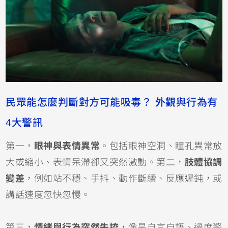
民眾能怎麼判斷對方可能吸毒？ 外觀與行為有
4大警訊
第一，
眼神與表情異常
。包括眼神空洞、瞳孔異常放
大或縮小、表情呆滯卻又突然激動。第二，
肢體協調
變差
，例如站不穩、手抖、動作斷續、反應遲鈍，或
講話速度忽快忽慢。
第三，
情緒與行為突然失控
，像是自言自語、過度警