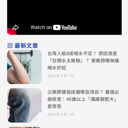
▧ 最新文章
台灣人逾8成喝水不足！ 原因竟是
「白開水太無聊」？ 營養師曝無痛
喝水妙招
2026 年 8 月 7 日
父親節健檢該選哪些項目？ 醫揭必
做檢查：40歲以上「攝護腺肥大」
是常態
2026 年 8 月 7 日