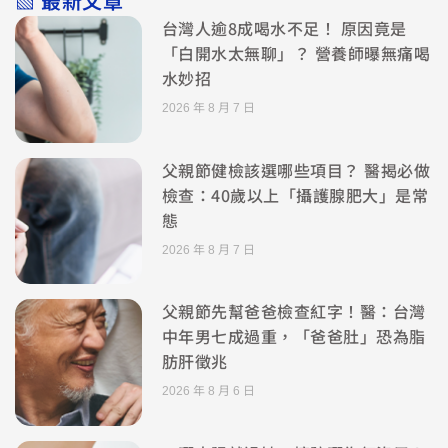
▧ 最新文章
台灣人逾8成喝水不足！ 原因竟是
「白開水太無聊」？ 營養師曝無痛喝
水妙招
2026 年 8 月 7 日
父親節健檢該選哪些項目？ 醫揭必做
檢查：40歲以上「攝護腺肥大」是常
態
2026 年 8 月 7 日
父親節先幫爸爸檢查紅字！醫：台灣
中年男七成過重，「爸爸肚」恐為脂
肪肝徵兆
2026 年 8 月 6 日