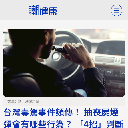
文章分類／
潮爆焦點
台灣毒駕事件頻傳！ 抽喪屍煙
彈會有哪些行為？ 「4招」判斷