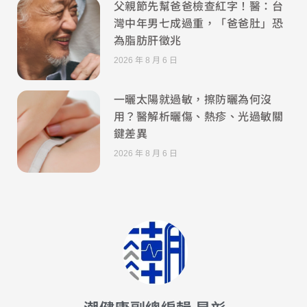
父親節先幫爸爸檢查紅字！醫：台
灣中年男七成過重，「爸爸肚」恐
為脂肪肝徵兆
2026 年 8 月 6 日
一曬太陽就過敏，擦防曬為何沒
用？醫解析曬傷、熱疹、光過敏關
鍵差異
2026 年 8 月 6 日