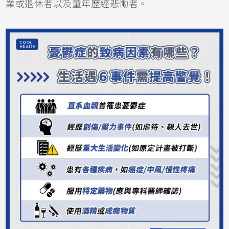
業或退休者以及童年歷經悲慟者。