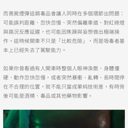
而喪屍煙彈這類毒品會讓人同時在多個環節出問題：
可能誤判距離、忽快忽慢、突然偏離車道、對紅綠燈
與路況反應延遲，也可能因焦躁與妄想做出極端操
作。這時候開車不只是「比較危險」，而是吸毒者基
本上已經失去了駕駛能力。
如果你曾看過有人開車時整個人眼神渙散、身體僵
硬、動作忽快忽慢，或者突然暴衝、亂轉、長時間停
在不合理的位置，就不能只當成單純技術差，有時背
後可能是酒精、毒品或其他藥物影響。