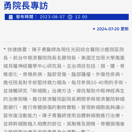
勇院長專訪
發布時間：
2023-08-07
12:00
✦ 2024-07-20 更新
❝ 快速摘要：陳子勇醫師為現任光田綜合醫院沙鹿院區院
長，前台中慈濟醫院院長名譽院長，美國芝加哥大學鳳凰
城貝羅神經醫學中心研究員。主治項目包括：頸、腰、脊
椎退化、脊椎疾病、腦部受傷、腦部腫瘤、外傷性疾病。
擔任院長對手術堅持親力親為，每月參與30-40例的手術。
並接觸研究「幹細胞」治療方法，尋找幫助中樞神經再生
的治療契機。擔任慈濟醫院副院長期間參與慈濟醫院幹細
胞銀行，進行脊髓損傷的動物實驗，發現幹細胞能夠讓小
鼠恢復活動能力。陳子勇醫師使用自體幹細胞進行治療，
並將幹細胞植入相應的部位，其胸椎及頸椎、脊髓損傷後
之幹細胞治療手術病患量為台灣數一數二。