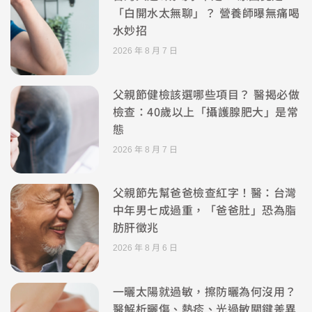
「白開水太無聊」？ 營養師曝無痛喝
水妙招
2026 年 8 月 7 日
父親節健檢該選哪些項目？ 醫揭必做
檢查：40歲以上「攝護腺肥大」是常
態
2026 年 8 月 7 日
父親節先幫爸爸檢查紅字！醫：台灣
中年男七成過重，「爸爸肚」恐為脂
肪肝徵兆
2026 年 8 月 6 日
一曬太陽就過敏，擦防曬為何沒用？
醫解析曬傷、熱疹、光過敏關鍵差異