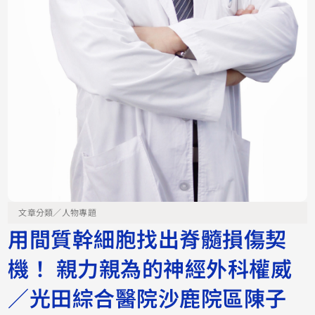
文章分類／
人物專題
用間質幹細胞找出脊髓損傷契
機！ 親力親為的神經外科權威
／光田綜合醫院沙鹿院區陳子