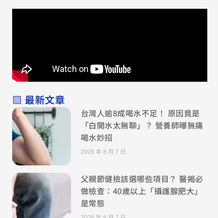
▧ 最新文章
台灣人逾8成喝水不足！ 原因竟是
「白開水太無聊」？ 營養師曝無痛
喝水妙招
2026 年 8 月 7 日
父親節健檢該選哪些項目？ 醫揭必
做檢查：40歲以上「攝護腺肥大」
是常態
2026 年 8 月 7 日