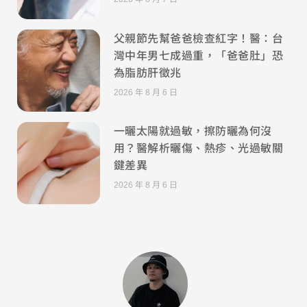
父親節先幫爸爸檢查紅字！醫：台
灣中年男七成過重，「爸爸肚」恐
為脂肪肝徵兆
2026 年 8 月 6 日
一曬太陽就過敏，擦防曬為何沒
用？醫解析曬傷、熱疹、光過敏關
鍵差異
2026 年 8 月 6 日