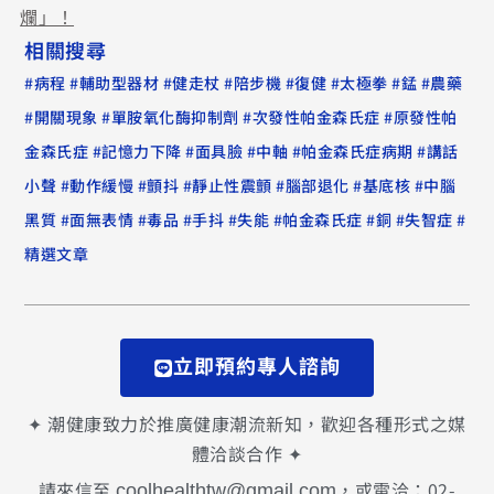
爛」！
相關搜尋
#
#
#
#
#
#
#
#
病程
輔助型器材
健走杖
陪步機
復健
太極拳
錳
農藥
#
#
#
#
開關現象
單胺氧化酶抑制劑
次發性帕金森氏症
原發性帕
#
#
#
#
#
金森氏症
記憶力下降
面具臉
中軸
帕金森氏症病期
講話
#
#
#
#
#
#
小聲
動作緩慢
顫抖
靜止性震顫
腦部退化
基底核
中腦
#
#
#
#
#
#
#
#
黑質
面無表情
毒品
手抖
失能
帕金森氏症
銅
失智症
精選文章
立即預約專人諮詢
✦ 潮健康致力於推廣健康潮流新知，歡迎各種形式之媒
體洽談合作 ✦
請來信至
，或電洽：02-
coolhealthtw@gmail.com