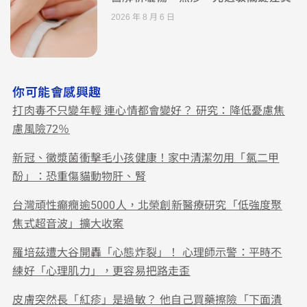
2026 年 8 月 6 日
你可能會感興趣
打肉毒不只變年輕 連心情都會變好？ 研究：降低憂慮焦
慮風險72％
新冠、黴漿菌衝擊毛小孩健康！家中清潔勿用「氯二甲
酚」：恐重傷貓動物肝、腎
台灣頑性癲癇逾5000人，北榮創新醫療研究「低強度聚
焦式超音波」擴大收案
羅培茲遭大谷開轟「心態炸裂」！ 心理師示警：平時不
練好「心理肌力」，更容易把路走歪
皮膚突然長「紅疹」是過敏？ 他自己買藥擦險「下面潰