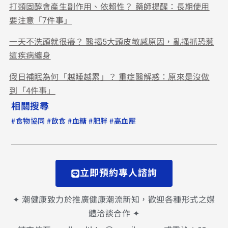
打類固醇會產生副作用、依賴性？ 藥師提醒：長期使用
要注意「7件事」
一天不洗頭就很癢？ 醫揭5大頭皮敏感原因，亂搔抓恐惹
這疾病纏身
假日補眠為何「越睡越累」？ 重症醫解惑：原來是沒做
到「4件事」
相關搜尋
#
#
#
#
#
食物協同
飲食
血糖
肥胖
高血壓
立即預約專人諮詢
✦ 潮健康致力於推廣健康潮流新知，歡迎各種形式之媒
體洽談合作 ✦