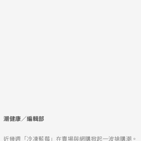
潮健康／編輯部
近幾週「冷凍藍莓」在賣場與網購掀起一波搶購潮。