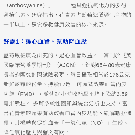
（anthocyanins）」——一種具強
抗氧化
力的多酚
類植化素。研究指出，花青素占藍莓總酚類化合物的
一半以上，是它多數健康效益的核心來源。
好處1：護心血管、幫助降血壓
藍莓最被廣泛研究的，是
心血管
效益。一篇刊於《美
國臨床營養學期刊》（AJCN）、針對65至80歲健康
長者的隨機對照試驗發現，每日攝取相當於178公克
新鮮藍莓的份量、持續12週，可顯著改善血管內皮
功能（FMD），並使24小時收縮壓平均下降約3.59
毫米汞柱。 多篇系統性回顧與統合分析也支持，富
含花青素的莓果有助改善血管內皮功能、緩解動脈僵
硬，其機轉與促進血管「一氧化氮（NO）」生成、
降低氧化壓力與發炎有關。