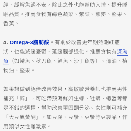
經、緩解焦躁不安，除此之外也能幫助入睡、提升睡
眠品質。推薦食物有綠色蔬菜、紫菜、燕麥、堅果、
香蕉。
4.
Omega-3脂肪酸
。有助於改善更年期熱潮紅症
狀，也能減緩憂鬱、延緩腦部退化。推薦食物有
深海
魚
（如鯖魚、秋刀魚、鮭魚、沙丁魚等）、藻油、植
物油、堅果。
如果想做到絕佳改善效果，高敏敏營養師也推薦男性
補充「鋅」，可吃帶殼海鮮如生蠔、牡蠣、蝦蟹等都
是不錯的選擇，幫助改善睪固酮分泌。女性則可補充
「大豆異黃酮」，如豆腐、豆漿、豆漿等豆製品，作
用類似女性雌激素。