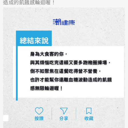
造成的飢餓感輪迴喔！