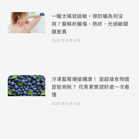
一曬太陽就過敏，擦防曬為何沒
用？醫解析曬傷、熱疹、光過敏關
鍵差異
2026 年 8 月 6 日
冷凍藍莓爆搶購潮！ 是超級食物還
是智商稅？ 花青素實證好處一次看
懂
2026 年 8 月 5 日