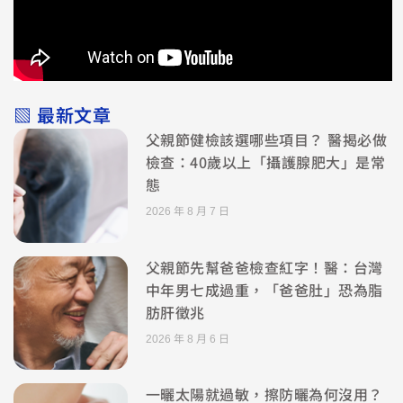
▧ 最新文章
父親節健檢該選哪些項目？ 醫揭必做
檢查：40歲以上「攝護腺肥大」是常
態
2026 年 8 月 7 日
父親節先幫爸爸檢查紅字！醫：台灣
中年男七成過重，「爸爸肚」恐為脂
肪肝徵兆
2026 年 8 月 6 日
一曬太陽就過敏，擦防曬為何沒用？