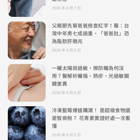
2026 年 8 月 7 日
父親節先幫爸爸檢查紅字！醫：台
灣中年男七成過重，「爸爸肚」恐
為脂肪肝徵兆
2026 年 8 月 6 日
一曬太陽就過敏，擦防曬為何沒
用？醫解析曬傷、熱疹、光過敏關
鍵差異
2026 年 8 月 6 日
冷凍藍莓爆搶購潮！ 是超級食物還
是智商稅？ 花青素實證好處一次看
懂
2026 年 8 月 5 日