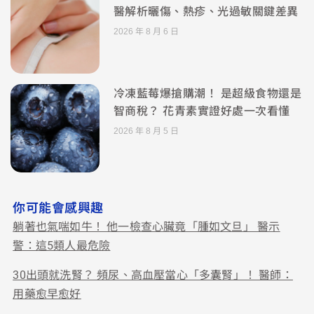
醫解析曬傷、熱疹、光過敏關鍵差異
2026 年 8 月 6 日
冷凍藍莓爆搶購潮！ 是超級食物還是
智商稅？ 花青素實證好處一次看懂
2026 年 8 月 5 日
你可能會感興趣
躺著也氣喘如牛！ 他一檢查心臟竟「腫如文旦」 醫示
警：這5類人最危險
30出頭就洗腎？ 頻尿、高血壓當心「多囊腎」！ 醫師：
用藥愈早愈好