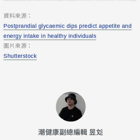
資料來源：
Postprandial glycaemic dips predict appetite and
energy intake in healthy individuals
圖片來源：
Shutterstock
潮健康副總編輯 昱彣