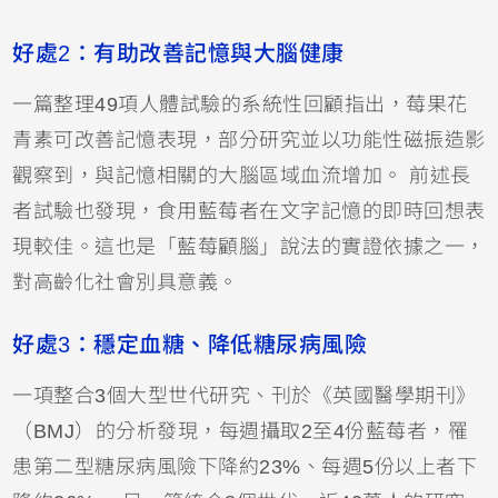
好處2：有助改善記憶與大腦健康
一篇整理49項人體試驗的系統性回顧指出，莓果花
青素可改善
記憶
表現，部分研究並以功能性磁振造影
觀察到，與記憶相關的
大腦
區域血流增加。 前述長
者試驗也發現，食用藍莓者在文字記憶的即時回想表
現較佳。這也是「藍莓顧腦」說法的實證依據之一，
對高齡化社會別具意義。
好處3：穩定血糖、降低糖尿病風險
一項整合3個大型世代研究、刊於《英國醫學期刊》
（BMJ）的分析發現，每週攝取2至4份藍莓者，罹
患第二型
糖尿病
風險下降約23%、每週5份以上者下