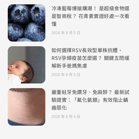
冷凍藍莓爆搶購潮！ 是超級食物還
是智商稅？ 花青素實證好處一次看
懂
2026 年 8 月 5 日
如何選擇RSV長效型單株抗體、
RSV孕婦疫苗怎麼選？ 關鍵五問緩
解新手爸媽焦慮
2026 年 8 月 5 日
嚴重蛀牙免鑽牙、免麻醉？ 最新試
驗證實：「氟化氨銀」有效阻止齲
齒惡化
2026 年 8 月 4 日