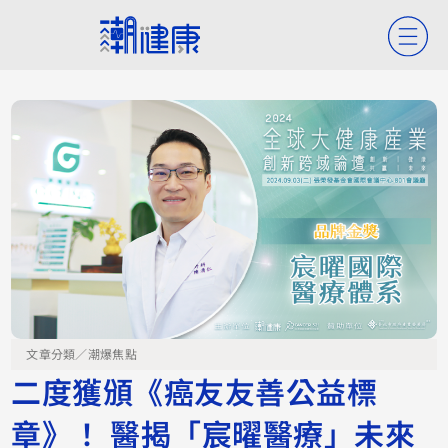
文章分類／
潮爆焦點
二度獲頒《癌友友善公益標
章》！ 醫揭「宸曜醫療」未來