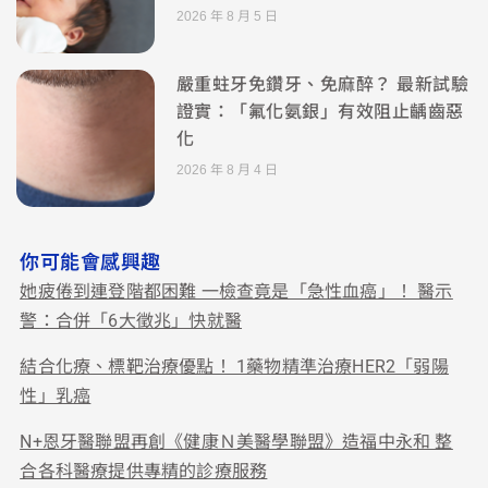
2026 年 8 月 5 日
嚴重蛀牙免鑽牙、免麻醉？ 最新試驗
證實：「氟化氨銀」有效阻止齲齒惡
化
2026 年 8 月 4 日
你可能會感興趣
她疲倦到連登階都困難 一檢查竟是「急性血癌」！ 醫示
警：合併「6大徵兆」快就醫
結合化療、標靶治療優點！ 1藥物精準治療HER2「弱陽
性」乳癌
N+恩牙醫聯盟再創《健康Ｎ美醫學聯盟》造福中永和 整
合各科醫療提供專精的診療服務