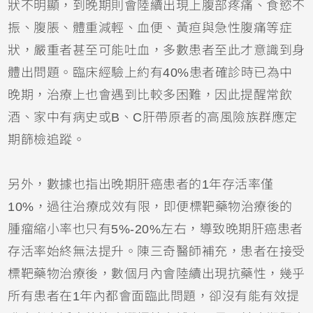
狀不明顯，到晚期則會陸續出現上腹部疼痛、食慾不
振、腹脹、體重減輕、血便、黃疸與急性腹痛等症
狀，嚴重者甚至可能吐血，多數患者至此才意識到身
體出問題。臨床經驗上約有40%患者確診時已為中
晚期，治療上也會遇到比較多困難，因此提醒常飲
酒、家中有病史或B、C肝帶原者的高風險族群應定
期篩檢追蹤。
另外，數據也指出晚期肝癌患者的1年存活率僅
10%，過往治療成效有限，即便標靶藥物治療後的
腫瘤縮小率也只有5%-20%左右，導致晚期肝癌患者
存活率始終無法提升。陳三奇醫師補充，患者在接受
標靶藥物治療後，數個月內會陸續出現抗藥性，幾乎
所有患者在1年內都會面臨此問題，卻沒有能有效提