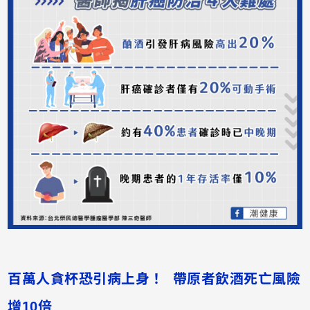
百萬人貪杯恐引病上身！ 帶原者飲酒死亡風險
增10倍