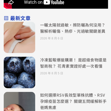
▧ 最新文章
一曬太陽就過敏，擦防曬為何沒用？
醫解析曬傷、熱疹、光過敏關鍵差異
2026 年 8 月 6 日
冷凍藍莓爆搶購潮！ 是超級食物還是
智商稅？ 花青素實證好處一次看懂
2026 年 8 月 5 日
如何選擇RSV長效型單株抗體、RSV
孕婦疫苗怎麼選？ 關鍵五問緩解新手
爸媽焦慮