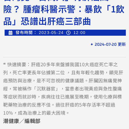
險？ 腫瘤科醫示警：暴飲「1飲
品」恐譜出肝癌三部曲
發布時間：
2023-05-24
12:00
✦ 2024-07-20 更新
❝ 快速摘要：肝癌20多年來盤據我國10大癌症死亡率之
列，死亡率更長年佔據第二位 ，且有年輕化趨勢，顯見肝
癌預防與治療，是不可忽視的健康議題。肝臟因無痛覺神
經，常被稱作「沉默器官」，當患者出現黃疸與急性腹痛
等症狀而就診時，疾病往往已進展至晚期，使用化療與標
靶藥物治療的反應不佳。過往肝癌的5年存活率不超過
10%，成為治療上的最大困境。
潮健康／編輯部