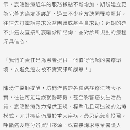
示，宸曜醫療近年的服務據點不斷增加，期盼建立更
為完善的癌友照護網，過去不少病友聽聞罹癌噩耗，
往往先打電話尋求公益團體或基金會求助；近期的確
不少癌友直接到宸曜診所諮詢，並對診所規劃的療程
深具信心。
「我們的責任是為患者提供一個值得信賴的醫療環
境，以避免癌友被不實資訊所誤導！」
陳湧仁醫師提醒，坊間流傳的各種癌症療法誇大不
實，往往可能延誤就醫時機，甚至影響癌友生活品
質。宸曜醫療致力提供正規、標準化且可追蹤的治療
模式。尤其癌症仍屬於重大疾病，最忌病急亂投醫，
呼籲癌友應分辨資訊來源，或直接詢求專業醫護人