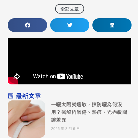
全部文章
▧ 最新文章
一曬太陽就過敏，擦防曬為何沒
用？醫解析曬傷、熱疹、光過敏關
鍵差異
2026 年 8 月 6 日