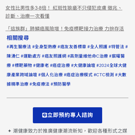
女性比男性多3-8倍！ 紅斑性狼瘡不只侵犯皮膚 徵兆、
診斷、治療一次看懂
「這族群」肺鱗癌風險增！免疫標靶接力治療 力拚存活
相關搜尋
#
#
#
#
#
#
再生醫療法
全身型熱療
癌友友善標章
全人照護
特管法
#
#
#
#
陳湧仁
運動處方
癌友照護網
高劑量維他命C治療
宸曜醫
#
#
#
#
#
療
標靶藥物
健康老
癌症治療
大健康論壇
2024全球大健
#
#
#
#
康產業跨域論壇
個人化治療
癌症治療模式
CTC檢測
大數
#
#
據精準治療
免疫療法
預防醫學
立即預約專人諮詢
✦ 潮健康致力於推廣健康潮流新知，歡迎各種形式之媒