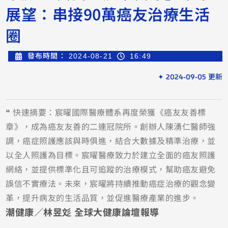
展望：串接90萬癌友治療生活
圈
發布時間：
2024-08-21
16:49
✦ 2024-09-05 更新
❝ 快速摘要：宸曜國際醫療體系再度榮獲《癌友友善標
章》，成為癌友友善的二連冠院所。創辦人陳湧仁醫師強
調，癌症照護應該與時俱進，結合大數據及精準治療，並
以全人照護為目標。宸曜醫療致力於建立全面的癌友照護
網絡，並提供標準化且可追蹤的治療模式，幫助癌友避免
誤信不實療法。未來，宸曜將持續推動癌症治療的觀念變
革，提升病友的生活品質，並促進醫療產業的進步。
潮健康／林昱彣 全球大健康論壇報導