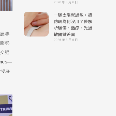
2026 年 8 月 6 日
一曬太陽就過敏，擦
防曬為何沒用？醫解
析曬傷、熱疹、光過
敏關鍵差異
展專
2026 年 8 月 6 日
趨勢
交通
omes—
大的發展