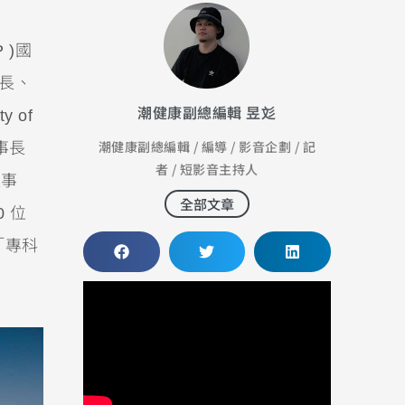
P )國
長、
潮健康副總編輯 昱彣
y of
潮健康副總編輯 / 編導 / 影音企劃 / 記
理事長
者 / 短影音主持人
監事
全部文章
 位
「專科