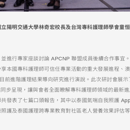
國立陽明交通大學林奇宏校長及台灣專科護理師學會童恒
進行專家座談討論 APCNP 聯盟成員後續合作事宜
分享本國專科護理師可信任專業活動的重大發展進程、澳
 則對澳洲目前進階護理結果導向研究進行演說。此次研討會展示
及大會網站同步呈現，讓與會者全面瞭解專科護理師領域的最新
共發表了七篇口頭報告，其中以泰國氣喘自我照護 App
患照護及泰國護理跨專業教育對社區老人營養效果評估等