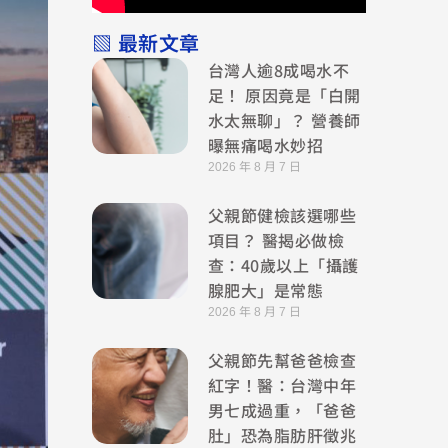
▧ 最新文章
台灣人逾8成喝水不
足！ 原因竟是「白開
水太無聊」？ 營養師
曝無痛喝水妙招
2026 年 8 月 7 日
父親節健檢該選哪些
項目？ 醫揭必做檢
查：40歲以上「攝護
腺肥大」是常態
2026 年 8 月 7 日
父親節先幫爸爸檢查
紅字！醫：台灣中年
男七成過重，「爸爸
肚」恐為脂肪肝徵兆