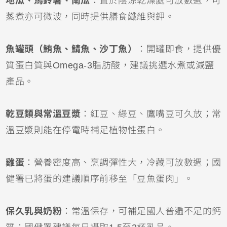
地瓜、馬鈴薯、南瓜
：置於陰涼乾燥處可放數週，可
蒸煮亦可微波，同時提供膳食纖維與鉀。
魚罐頭（鮪魚、鯖魚、沙丁魚）
：開罐即食，提供優
質蛋白質與Omega-3脂肪酸，建議挑選水煮或減鹽
產品。
乾豆類與常溫豆漿
：紅豆、綠豆、鷹嘴豆可久放；常
溫豆漿則能在停電時補足植物性蛋白。
雞蛋
：營養密度高、烹調彈性大，冷藏可放數週；國
健署已將蛋的建議順序前移至「豆魚蛋肉」。
保久乳與奶粉
：常溫保存，可補足國人普遍不足的鈣