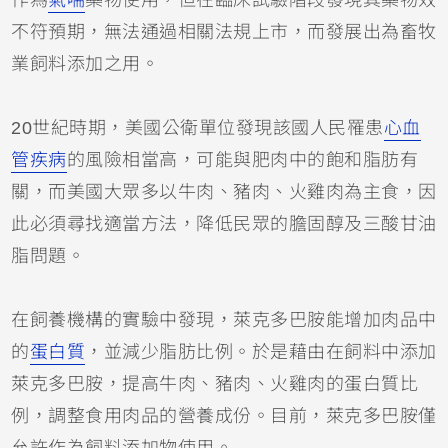
作為
氣喘
藥物使用，但在臨床試驗階段發現其藥物效
不符預期，無法通過相關法規上市，而發展出為畜牧
業飼料添加之用。
20世紀時期，美國公衛單位發現該國人民罹患
心血
管疾病
的風險相當高，可能與肥肉中的飽和脂肪有
關，而美國大眾多以牛肉、豬肉、火雞肉為主食，因
此必須尋找適當方法，降低民眾的膽固醇及三酸甘油
脂問題。
在飼養機構的實驗中發現，萊克多巴胺能增加肉品中
的
蛋白質
，並減少脂肪比例。於是藉由在飼料中添加
萊克多巴胺，提高牛肉、豬肉、火雞肉的蛋白質比
例，調整食用肉品的營養成份。目前，萊克多巴胺僅