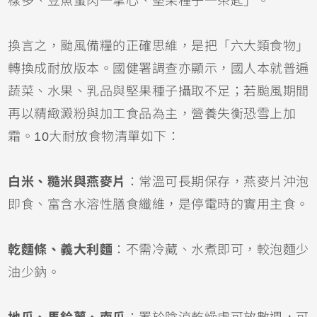
樣多、豆魚蛋肉一掌心、堅果種子一茶匙」。
換言之，颱風備糧的正確思維，是把「六大類食物」
轉換成耐放版本。國健署調查亦顯示，國人本就普遍
蔬菜、水果、乳品與堅果種子攝取不足；若颱風期間
再以精緻澱粉與加工食品為主，營養失衡恐雪上加
霜。10大耐放食物清單如下：
白米、糙米與燕麥片
：常溫可長期保存，燕麥片沖泡
即食、富含水溶性膳食纖維，是停電時的實用主食。
乾麵條、義大利麵
：不需冷藏、水煮即可，較泡麵少
油少鈉。