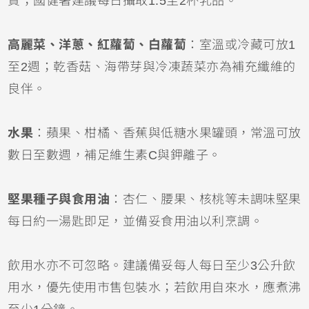
質；國健署建議每日攝取1.5至2杯乳品。
高麗菜、洋蔥、紅蘿蔔、白蘿蔔
：室溫或冷藏可放1
至2週；乾香菇、海帶芽與冷凍蔬菜亦為補充纖維的
良伴。
水果
：蘋果、柑橘、香蕉與低糖水果罐頭，常溫可放
數日至數週，補足維生素C與鉀離子。
堅果種子與食用油
：杏仁、腰果、核桃等未調味堅果
每日約一湯匙即足，並備妥食用油以利烹調。
飲用水亦不可忽略。建議備妥每人每日至少3公升飲
用水，優先使用市售包裝水；若飲用自來水，應煮沸