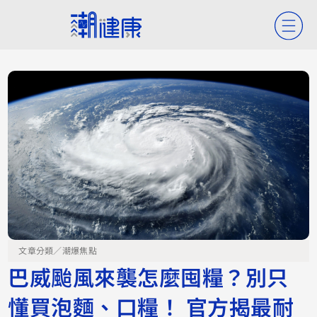
文章分類／
潮爆焦點
巴威颱風來襲怎麼囤糧？別只
懂買泡麵、口糧！ 官方揭最耐