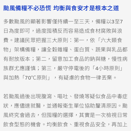
颱風備糧不必恐慌 均衡與食安才是根本之道
多數颱風的顯著影響僅持續一至三天，備糧以3至7
日為度即可，過度囤積反而容易造成食材腐敗與浪
費。建議民眾把握三大原則：第一，依「六大類食
物」架構備糧，讓全穀雜糧、蛋白質、蔬果與乳品都
有耐放版本；第二，留意加工食品的鈉與糖，慢性病
族群尤應謹慎；第三，嚴守停電後的「4小時原則」
與加熱「70℃原則」，有疑慮的食物一律丟棄。
若颱風過後出現腹瀉、嘔吐、發燒等疑似食品中毒症
狀，應儘速就醫，並通報衛生單位協助釐清原因。颱
風終究會過去，但囤糧的選擇，其實是一次檢視日常
飲食型態的機會。均衡飲食、重視食品安全，再加上