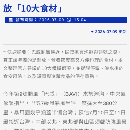
放「10大食材」
發布時間：
2026-07-09
15:04
✦ 2026-07-09 更新
❝ 快速摘要：巴威颱風逼近，民眾搶買泡麵與餅乾之際，
真正該準備的是耐放、營養密度高又方便料理的食材。本
文整理官方建議的10大備糧選項，並提醒停電、淹水後的
食安風險，以及罐頭與冷藏食品的保存重點。
今年第9號颱風「巴威」（BAVI）來勢洶洶，中央氣
象署指出，巴威7級風暴風半徑一度擴大至380公
里，暴風圈幾乎涵蓋半個台灣；預估7月10日至11日
最接近台灣，中部以北、東北部與山區須嚴防強風豪