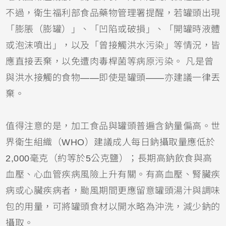
不過，衛生福利部食品藥物管理署提醒，若罐頭出現
「膨脹（膨罐）」、「凹陷或破損」、「開罐時液體
或泡沫噴出」，以及「曾接觸洪水污染」等情況，皆
應直接丟棄，以免遭肉毒桿菌等病原污染。 凡是曾
與洪水接觸的食物——即使是罐頭——亦建議一律丟
棄。
值得注意的是，加工食品與罐頭普遍含鈉量偏高。世
界衛生組織（WHO）建議成人每日鈉攝取量應低於
2,000毫克（約等於5公克鹽）；長期高鈉飲食與高
血壓、心血管疾病風險上升有關。有高血壓、腎臟疾
病或心臟疾病者，颱風期間更應留意罐頭湯汁與調味
包的用量，可將罐頭食材以開水略為沖洗，減少鈉的
攝取。