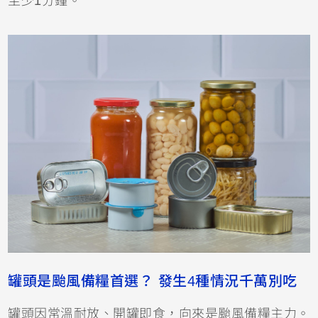
至少1分鐘。
罐頭是颱風備糧首選？ 發生4種情況千萬別吃
罐頭因常溫耐放、開罐即食，向來是颱風備糧主力。