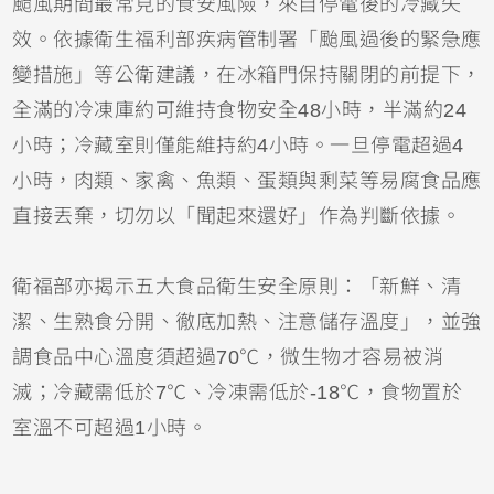
颱風期間最常見的食安風險，來自停電後的冷藏失
效。依據衛生福利部疾病管制署「颱風過後的緊急應
變措施」等公衛建議，在冰箱門保持關閉的前提下，
全滿的冷凍庫約可維持食物安全48小時，半滿約24
小時；冷藏室則僅能維持約4小時。一旦停電超過4
小時，肉類、家禽、魚類、蛋類與剩菜等易腐食品應
直接丟棄，切勿以「聞起來還好」作為判斷依據。
衛福部亦揭示五大食品衛生安全原則：「新鮮、清
潔、生熟食分開、徹底加熱、注意儲存溫度」，並強
調食品中心溫度須超過70℃，微生物才容易被消
滅；冷藏需低於7℃、冷凍需低於-18℃，食物置於
室溫不可超過1小時。