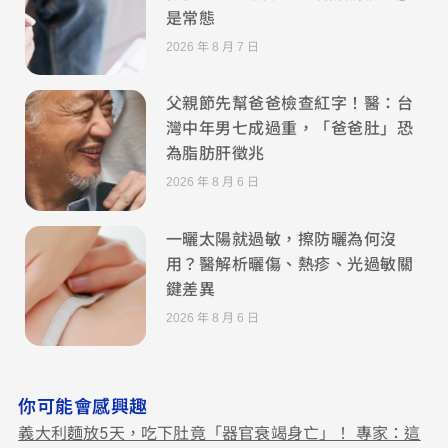
是常態
2026 年 8 月 7 日
父親節先幫爸爸檢查紅字！醫：台
灣中年男七成過重，「爸爸肚」恐
為脂肪肝徵兆
2026 年 8 月 6 日
一曬太陽就過敏，擦防曬為何沒
用？醫解析曬傷、熱疹、光過敏關
鍵差異
2026 年 8 月 6 日
你可能會感興趣
義大利麵放5天，吃下肚竟「器官衰竭身亡」！ 專家：這