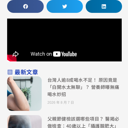
▧ 最新文章
台灣人逾8成喝水不足！ 原因竟是
「白開水太無聊」？ 營養師曝無痛
喝水妙招
2026 年 8 月 7 日
父親節健檢該選哪些項目？ 醫揭必
做檢查：40歲以上「攝護腺肥大」