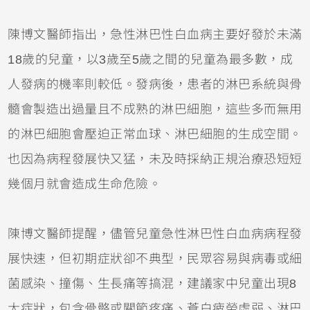
陳博文醫師指出，急性淋巴性白血病主要好發於未滿
18歲的兒童，以3歲至5歲之間的兒童為最多數，成
人發病的機率則較低。發病後，患者的淋巴系統與骨
髓會製造出過量且不成熟的淋巴細胞，這些多而無用
的淋巴細胞會壓迫正常血球、淋巴細胞的生成空間。
也因為病程發展快又猛，未及時採納正規治療恐短短
幾個月就會造成生命危險。
陳博文醫師提醒，儘管兒童急性淋巴性白血病病程發
展快速，但初期症狀卻不典型，民眾容易與病毒或細
菌感染、撞傷、生長痛等搞混，建議家中兒童出現8
大症狀，包含骨骼或關節疼痛、蒼白疲勞虛弱、淋巴