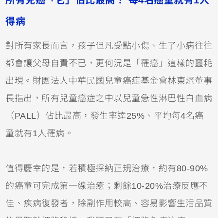
所有兒癌「它」佔比最高！ 每4名癌童就有1人
得病
對所有家長而言，孩子但凡受點小傷、生了小病往往
都會讓父母自責不已，更何況是「罹癌」這樣的噩耗
出現。財團法人中華民國兒童癌症基金會林東燦董事
長指出，所有兒童癌症之中以兒童急性淋巴性白血病
（PALL）佔比最高，發生率達25%、平均每4名癌
童就有1人罹病。
值得慶幸的是，若積極採納正規治療，約有80-90%
的癌童可完成第一線治癒；剩餘10-20%治療反應不
佳、疾病復發者，除副作用較高、容易影響生活品質