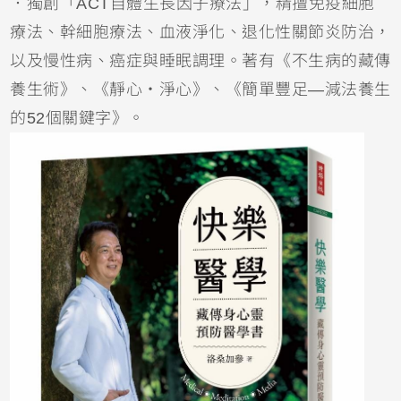
．
獨創「ACT自體生長因子療法」，精擅免疫細胞
療法、幹細胞療法、血液淨化、退化性關節炎防治，
以及慢性病、癌症與睡眠調理。著有《不生病的藏傳
養生術》、《靜心・淨心》、《簡單豐足—減法養生
的52個關鍵字》。