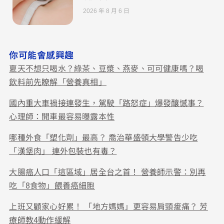
2026 年 8 月 6 日
你可能會感興趣
夏天不想只喝水？綠茶、豆漿、燕麥、可可健康嗎？喝
飲料前先瞭解「營養真相」
國內重大車禍接連發生，駕駛「路怒症」爆發釀憾事？
心理師：開車最容易曝露本性
哪種外食「塑化劑」最高？ 喬治華盛頓大學警告少吃
「漢堡肉」 連外包裝也有毒？
大腸癌人口「這區域」居全台之首！ 營養師示警：別再
吃「8食物」餵養癌細胞
上班又顧家心好累！ 「地方媽媽」更容易肩頸痠痛？ 芳
療師教4動作緩解