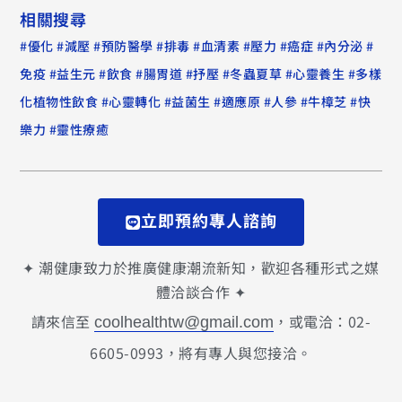
相關搜尋
#
#
#
#
#
#
#
#
#
優化
減壓
預防醫學
排毒
血清素
壓力
癌症
內分泌
#
#
#
#
#
#
#
免疫
益生元
飲食
腸胃道
抒壓
冬蟲夏草
心靈養生
多樣
#
#
#
#
#
#
化植物性飲食
心靈轉化
益菌生
適應原
人參
牛樟芝
快
#
樂力
靈性療癒
立即預約專人諮詢
✦ 潮健康致力於推廣健康潮流新知，歡迎各種形式之媒
體洽談合作 ✦
請來信至
，或電洽：02-
coolhealthtw@gmail.com
6605-0993，將有專人與您接洽。