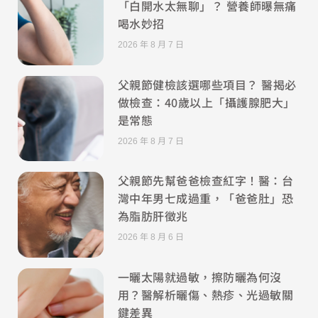
「白開水太無聊」？ 營養師曝無痛
喝水妙招
2026 年 8 月 7 日
父親節健檢該選哪些項目？ 醫揭必
做檢查：40歲以上「攝護腺肥大」
是常態
2026 年 8 月 7 日
父親節先幫爸爸檢查紅字！醫：台
灣中年男七成過重，「爸爸肚」恐
為脂肪肝徵兆
2026 年 8 月 6 日
一曬太陽就過敏，擦防曬為何沒
用？醫解析曬傷、熱疹、光過敏關
鍵差異