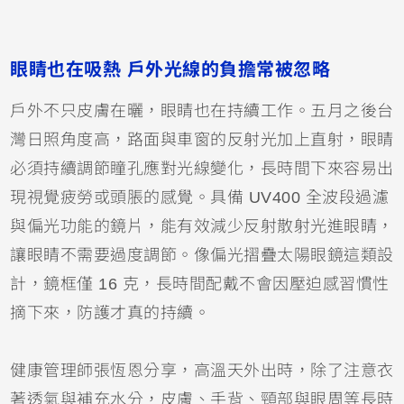
眼睛也在吸熱 戶外光線的負擔常被忽略
戶外不只皮膚在曬，眼睛也在持續工作。五月之後台
灣日照角度高，路面與車窗的反射光加上直射，眼睛
必須持續調節瞳孔應對光線變化，長時間下來容易出
現視覺疲勞或頭脹的感覺。具備 UV400 全波段過濾
與偏光功能的鏡片，能有效減少反射散射光進眼睛，
讓眼睛不需要過度調節。像偏光摺疊太陽眼鏡這類設
計，鏡框僅 16 克，長時間配戴不會因壓迫感習慣性
摘下來，防護才真的持續。
健康管理師張恆恩分享，高溫天外出時，除了注意衣
著透氣與補充水分，皮膚、手背、頸部與眼周等長時