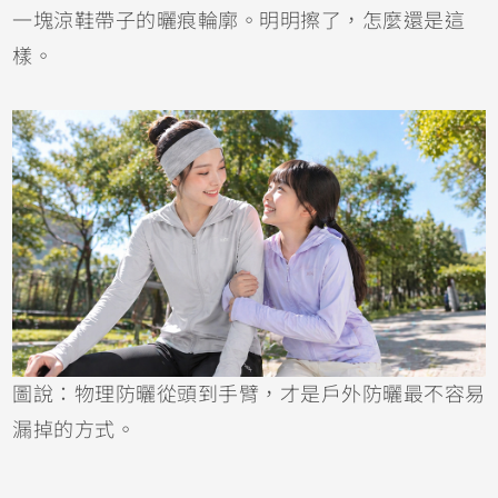
一塊涼鞋帶子的曬痕輪廓。明明擦了，怎麼還是這
樣。
圖說：物理防曬從頭到手臂，才是戶外防曬最不容易
漏掉的方式。