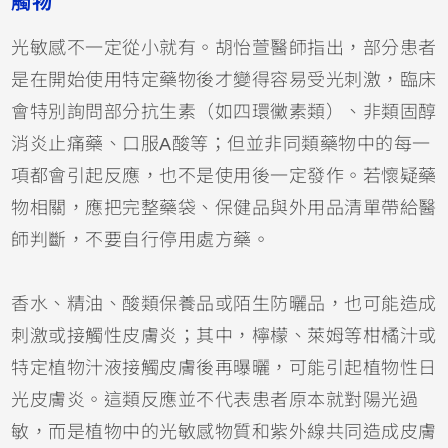
觸物
光敏感不一定從小就有。胡怡萱醫師指出，部分患者
是在開始使用特定藥物後才變得容易受光刺激，臨床
會特別詢問部分抗生素（如
四環黴素
類）、非類固醇
消炎止痛藥、口服
A酸
等；但並非同類藥物中的每一
項都會引起反應，也不是使用後一定發作。若懷疑藥
物相關，應把完整藥袋、保健品與外用品清單帶給醫
師判斷，不要自行停用處方藥。
香水、精油、酸類保養品或陌生
防曬
品，也可能造成
刺激或接觸性皮膚炎；其中，檸檬、萊姆等柑橘汁或
特定植物汁液接觸皮膚後再曝曬，可能引起植物性日
光皮膚炎。這類反應並不代表患者原本就對陽光過
敏，而是植物中的光敏感物質和紫外線共同造成皮膚