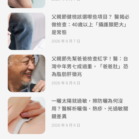
父親節健檢該選哪些項目？ 醫揭必
做檢查：40歲以上「攝護腺肥大」
是常態
2026 年 8 月 7 日
父親節先幫爸爸檢查紅字！醫：台
灣中年男七成過重，「爸爸肚」恐
為脂肪肝徵兆
2026 年 8 月 6 日
一曬太陽就過敏，擦防曬為何沒
用？醫解析曬傷、熱疹、光過敏關
鍵差異
2026 年 8 月 6 日