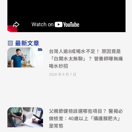
▧ 最新文章
台灣人逾8成喝水不足！ 原因竟是
「白開水太無聊」？ 營養師曝無痛
喝水妙招
2026 年 8 月 7 日
父親節健檢該選哪些項目？ 醫揭必
做檢查：40歲以上「攝護腺肥大」
是常態