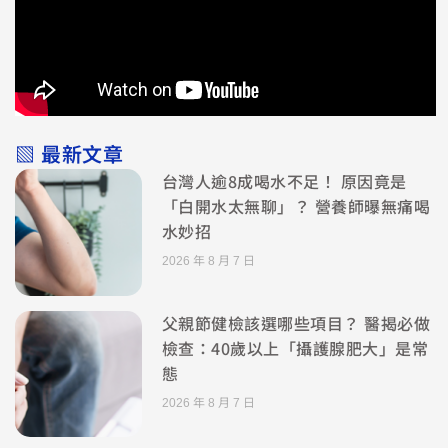
▧ 最新文章
台灣人逾8成喝水不足！ 原因竟是
「白開水太無聊」？ 營養師曝無痛喝
水妙招
2026 年 8 月 7 日
父親節健檢該選哪些項目？ 醫揭必做
檢查：40歲以上「攝護腺肥大」是常
態
2026 年 8 月 7 日