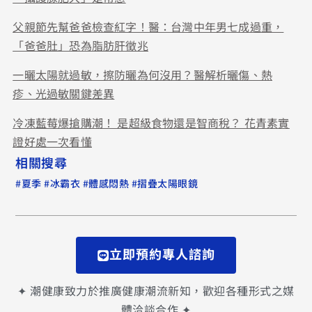
父親節先幫爸爸檢查紅字！醫：台灣中年男七成過重，
「爸爸肚」恐為脂肪肝徵兆
一曬太陽就過敏，擦防曬為何沒用？醫解析曬傷、熱
疹、光過敏關鍵差異
冷凍藍莓爆搶購潮！ 是超級食物還是智商稅？ 花青素實
證好處一次看懂
相關搜尋
#
#
#
#
夏季
冰霸衣
體感悶熱
摺疊太陽眼鏡
立即預約專人諮詢
✦ 潮健康致力於推廣健康潮流新知，歡迎各種形式之媒
體洽談合作 ✦