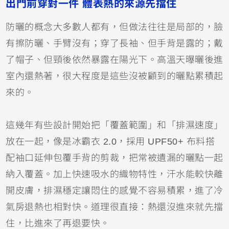
出門前穿對一件 體表熱的來源先擋住
防曬的概念大多數人都有，但做法往往是局部的，臉
有擦防曬、手臂沒有；穿了長袖、但手背是露的；戴
了帽子、但頸後依然暴露在陽光下。高溫天曝曬後進
室內還熱著，很大程度是這些沒被顧到的曬點累積起
來的。
這幾年有些設計開始把「覆蓋範圍」和「排濕速度」
放在一起，像是冰霸衣 2.0，採用 UPF50+ 布料搭
配袖口延伸包覆手背的剪裁，把常被遺漏的曬點一起
納入覆蓋。加上快速吸水的織物特性，汗水能較快離
開皮膚，排濕穩定讓悶住的感覺不容易積累，進了冷
氣房退熱也相對快。道理很直接：熱還沒進來就先擋
住，比進來了再退要快。