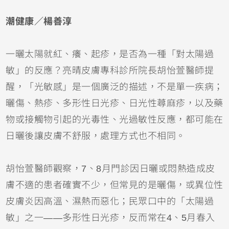
潮健康／楊善淳
一曬太陽就紅、癢、起疹，是否為一種「對太陽過
敏」的反應？亮晴皮膚專科診所院長胡怡萱醫師提
醒，「光敏感」是一個廣泛的描述，不是單一疾病；
曬傷
、熱疹、多形性日光疹、日光性
蕁麻疹
，以及藥
物或接觸物引起的光毒性、光過敏性反應，都可能在
日曬後讓皮膚不舒服，處理方式也不相同。
胡怡萱醫師觀察，7、8月門診因日曬或悶熱造成皮
膚不適的患者確實不少，但常見的是曬傷，或
異位性
皮膚炎
因高溫、濕熱而惡化；民眾口中的「太陽過
敏」之一——多形性日光疹，反而常在4、5月春入