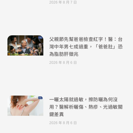
2026 年 8 月 7 日
父親節先幫爸爸檢查紅字！醫：台
灣中年男七成過重，「爸爸肚」恐
為脂肪肝徵兆
2026 年 8 月 6 日
一曬太陽就過敏，擦防曬為何沒
用？醫解析曬傷、熱疹、光過敏關
鍵差異
2026 年 8 月 6 日