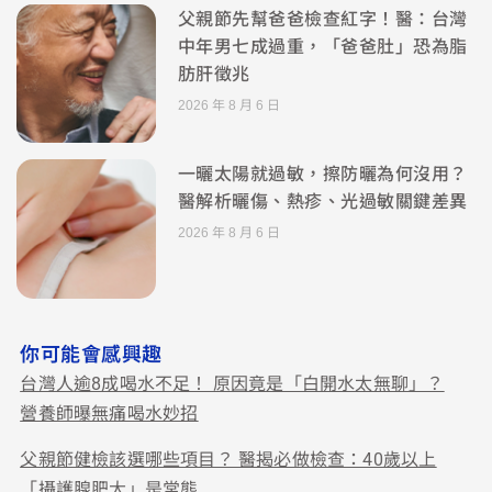
父親節先幫爸爸檢查紅字！醫：台灣
中年男七成過重，「爸爸肚」恐為脂
肪肝徵兆
2026 年 8 月 6 日
一曬太陽就過敏，擦防曬為何沒用？
醫解析曬傷、熱疹、光過敏關鍵差異
2026 年 8 月 6 日
你可能會感興趣
台灣人逾8成喝水不足！ 原因竟是「白開水太無聊」？
營養師曝無痛喝水妙招
父親節健檢該選哪些項目？ 醫揭必做檢查：40歲以上
「攝護腺肥大」是常態