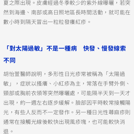
夏之際出現。皮膚經過冬季較少的紫外線曝曬，若突
然到海邊、南部或高日照地區長時間活動，就可能在
數小時到隔天冒出一粒粒發癢紅疹。
「對太陽過敏」不是一種病 快發、慢發線索
不同
胡怡萱醫師說明，多形性日光疹常被稱為「太陽過
敏」，症狀以搔癢、小紅疹為主，常落在手臂外側、
頸部或胸前衣領等突然曝曬處，可能隔半天到一天才
出現，約一週左右逐步緩解。臉部因平時較常接觸陽
光，有些人反而不一定發作。另一種日光性蕁麻疹則
通常在接觸光線後較快出現風疹塊，也可能較快消
退。