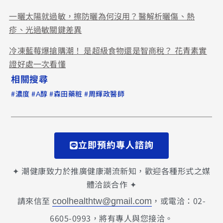
一曬太陽就過敏，擦防曬為何沒用？醫解析曬傷、熱
疹、光過敏關鍵差異
冷凍藍莓爆搶購潮！ 是超級食物還是智商稅？ 花青素實
證好處一次看懂
相關搜尋
#
#
#
#
濃度
A醇
森田藥粧
周輝政醫師
立即預約專人諮詢
✦ 潮健康致力於推廣健康潮流新知，歡迎各種形式之媒
體洽談合作 ✦
請來信至
，或電洽：02-
coolhealthtw@gmail.com
6605-0993，將有專人與您接洽。