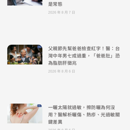
是常態
2026 年 8 月 7 日
父親節先幫爸爸檢查紅字！醫：台
灣中年男七成過重，「爸爸肚」恐
為脂肪肝徵兆
2026 年 8 月 6 日
一曬太陽就過敏，擦防曬為何沒
用？醫解析曬傷、熱疹、光過敏關
鍵差異