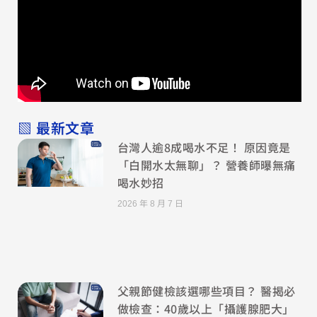
▧ 最新文章
台灣人逾8成喝水不足！ 原因竟是
「白開水太無聊」？ 營養師曝無痛
喝水妙招
2026 年 8 月 7 日
父親節健檢該選哪些項目？ 醫揭必
做檢查：40歲以上「攝護腺肥大」