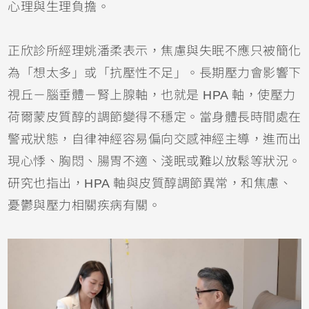
心理與生理負擔。
正欣診所經理姚潘柔表示，焦慮與失眠不應只被簡化
為「想太多」或「抗壓性不足」。長期壓力會影響下
視丘－腦垂體－腎上腺軸，也就是 HPA 軸，使壓力
荷爾蒙皮質醇的調節變得不穩定。當身體長時間處在
警戒狀態，自律神經容易偏向交感神經主導，進而出
現心悸、胸悶、腸胃不適、淺眠或難以放鬆等狀況。
研究也指出，HPA 軸與皮質醇調節異常，和焦慮、
憂鬱與壓力相關疾病有關。