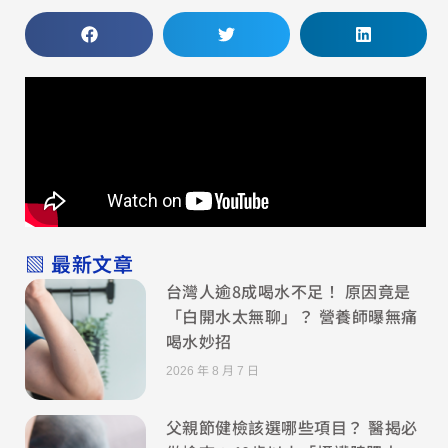
▧ 最新文章
台灣人逾8成喝水不足！ 原因竟是
「白開水太無聊」？ 營養師曝無痛
喝水妙招
2026 年 8 月 7 日
父親節健檢該選哪些項目？ 醫揭必