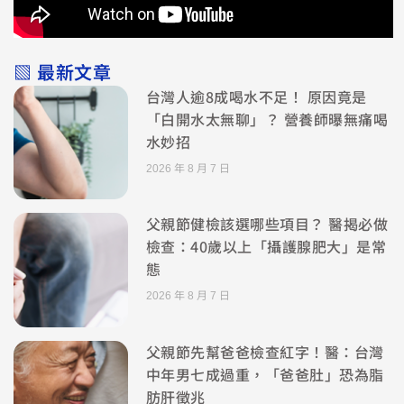
▧ 最新文章
台灣人逾8成喝水不足！ 原因竟是
「白開水太無聊」？ 營養師曝無痛喝
水妙招
2026 年 8 月 7 日
父親節健檢該選哪些項目？ 醫揭必做
檢查：40歲以上「攝護腺肥大」是常
態
2026 年 8 月 7 日
父親節先幫爸爸檢查紅字！醫：台灣
中年男七成過重，「爸爸肚」恐為脂
肪肝徵兆