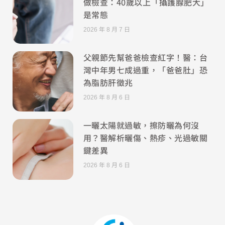
做檢查：40歲以上「攝護腺肥大」
是常態
2026 年 8 月 7 日
父親節先幫爸爸檢查紅字！醫：台
灣中年男七成過重，「爸爸肚」恐
為脂肪肝徵兆
2026 年 8 月 6 日
一曬太陽就過敏，擦防曬為何沒
用？醫解析曬傷、熱疹、光過敏關
鍵差異
2026 年 8 月 6 日