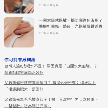
2026 年 8 月 6 日
一曬太陽就過敏，擦防曬為何沒用？
醫解析曬傷、熱疹、光過敏關鍵差異
2026 年 8 月 6 日
你可能會感興趣
台灣人逾8成喝水不足！ 原因竟是「白開水太無聊」？
營養師曝無痛喝水妙招
父親節健檢該選哪些項目？ 醫揭必做檢查：40歲以上
「攝護腺肥大」是常態
父親節先幫爸爸檢查紅字！醫：台灣中年男七成過重，
「爸爸肚」恐為脂肪肝徵兆