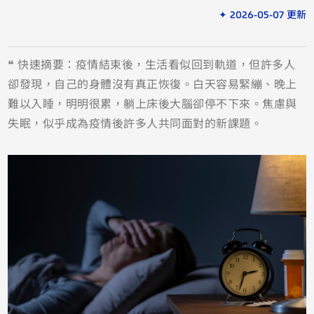
✦ 2026-05-07 更新
❝ 快速摘要：疫情結束後，生活看似回到軌道，但許多人
卻發現，自己的身體沒有真正恢復。白天容易緊繃、晚上
難以入睡，明明很累，躺上床後大腦卻停不下來。焦慮與
失眠，似乎成為疫情後許多人共同面對的新課題。