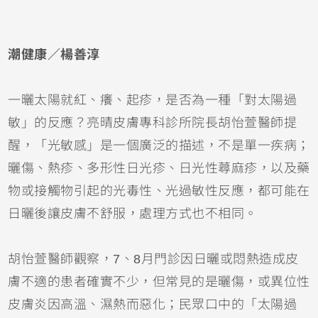
潮健康／楊善淳
一曬太陽就紅、癢、起疹，是否為一種「對太陽過
敏」的反應？亮晴皮膚專科診所院長胡怡萱醫師提
醒，「光敏感」是一個廣泛的描述，不是單一疾病；
曬傷
、熱疹、多形性日光疹、日光性
蕁麻疹
，以及藥
物或接觸物引起的光毒性、光過敏性反應，都可能在
日曬後讓皮膚不舒服，處理方式也不相同。
胡怡萱醫師觀察，7、8月門診因日曬或悶熱造成皮
膚不適的患者確實不少，但常見的是曬傷，或
異位性
皮膚炎
因高溫、濕熱而惡化；民眾口中的「太陽過