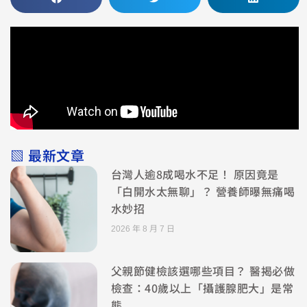
▧ 最新文章
台灣人逾8成喝水不足！ 原因竟是
「白開水太無聊」？ 營養師曝無痛喝
水妙招
2026 年 8 月 7 日
父親節健檢該選哪些項目？ 醫揭必做
檢查：40歲以上「攝護腺肥大」是常
態