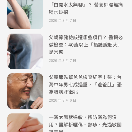
「白開水太無聊」？ 營養師曝無痛
喝水妙招
2026 年 8 月 7 日
父親節健檢該選哪些項目？ 醫揭必
做檢查：40歲以上「攝護腺肥大」
是常態
2026 年 8 月 7 日
父親節先幫爸爸檢查紅字！醫：台
灣中年男七成過重，「爸爸肚」恐
為脂肪肝徵兆
2026 年 8 月 6 日
一曬太陽就過敏，擦防曬為何沒
用？醫解析曬傷、熱疹、光過敏關
鍵差異