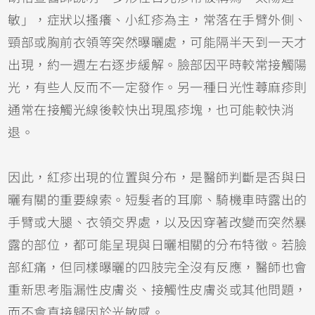
敏」，症狀以搔癢、小紅疹為主，常落在手臂外側、
頸部或胸前衣領等突然曝曬處，可能隔半天到一天才
出現，約一週左右逐步緩解。臉部因平時較常接觸陽
光，有些人反而不一定發作。另一種日光性蕁麻疹則
通常在接觸光線後較快出現風疹塊，也可能較快消
退。
因此，紅疹出現的位置與分布，是醫師判斷是否與日
曬有關的重要線索。短髮者的耳廓、騎機車時露出的
手臂或大腿、衣領交界處，以及因穿著改變而突然暴
露的部位，都可能呈現與日曬相關的分布特徵。若臉
部紅痛，但同樣曝曬的四肢完全沒有反應，醫師也會
重新思考脂漏性皮膚炎、
接觸性皮膚炎
或其他問題，
而不會直接歸因於光敏感。