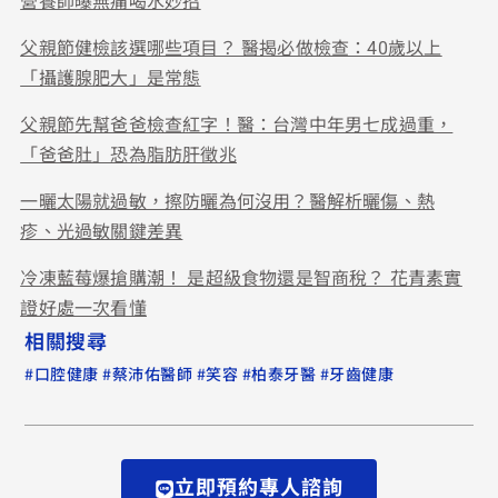
營養師曝無痛喝水妙招
父親節健檢該選哪些項目？ 醫揭必做檢查：40歲以上
「攝護腺肥大」是常態
父親節先幫爸爸檢查紅字！醫：台灣中年男七成過重，
「爸爸肚」恐為脂肪肝徵兆
一曬太陽就過敏，擦防曬為何沒用？醫解析曬傷、熱
疹、光過敏關鍵差異
冷凍藍莓爆搶購潮！ 是超級食物還是智商稅？ 花青素實
證好處一次看懂
相關搜尋
#
#
#
#
#
口腔健康
蔡沛佑醫師
笑容
柏泰牙醫
牙齒健康
立即預約專人諮詢