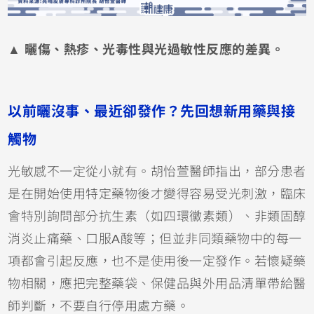
▲ 曬傷、熱疹、光毒性與光過敏性反應的差異。
以前曬沒事、最近卻發作？先回想新用藥與接
觸物
光敏感不一定從小就有。胡怡萱醫師指出，部分患者
是在開始使用特定藥物後才變得容易受光刺激，臨床
會特別詢問部分抗生素（如
四環黴素
類）、非類固醇
消炎止痛藥、口服
A酸
等；但並非同類藥物中的每一
項都會引起反應，也不是使用後一定發作。若懷疑藥
物相關，應把完整藥袋、保健品與外用品清單帶給醫
師判斷，不要自行停用處方藥。