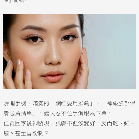
滑開手機，滿滿的「網紅愛用推薦」、「神級臉部保
養必買清單」，讓人忍不住手滑跟風下單。
但買回家後卻發現：肌膚不但沒變好，反而乾、紅、
癢、甚至冒粉刺？