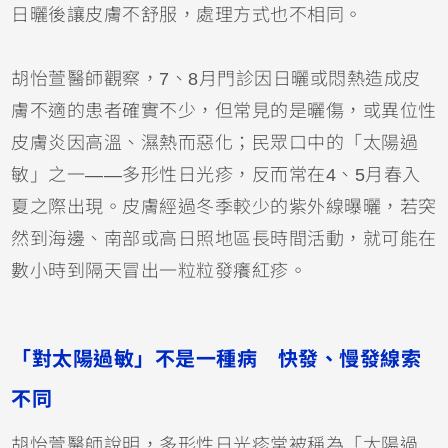
日曬後讓皮膚不舒服，處理方式也不相同。
胡怡萱醫師觀察，7、8月門診因日曬或悶熱造成皮
膚不適的患者確實不少，但常見的是曬傷，或
異位性
皮膚炎
因高溫、濕熱而惡化；民眾口中的「太陽過
敏」之一——多形性日光疹，反而常在4、5月春入
夏之際出現。皮膚經過冬季較少的紫外線曝曬，若突
然到海邊、南部或高日照地區長時間活動，就可能在
數小時到隔天冒出一粒粒發癢紅疹。
「對太陽過敏」不是一種病 快發、慢發線索
不同
胡怡萱醫師說明，多形性日光疹常被稱為「太陽過