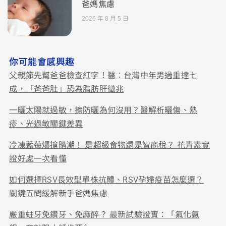
爸媽焦慮
2026 年 8 月 5 日
你可能會感興趣
父親節先幫爸爸檢查紅字！醫：台灣中年男過重達七
成，「爸爸肚」恐為脂肪肝徵兆
一曬太陽就過敏，擦防曬為何沒用？醫解析曬傷、熱
疹、光過敏關鍵差異
冷凍藍莓爆搶購潮！ 是超級食物還是智商稅？ 花青素實
證好處一次看懂
如何選擇RSV長效型單株抗體、RSV孕婦疫苗怎麼選？
關鍵五問緩解新手爸媽焦慮
嚴重蛀牙免鑽牙、免麻醉？ 最新試驗證實：「氟化氨