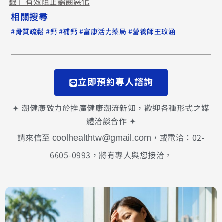
銀」有效阻止齲齒惡化
相關搜尋
#
#
#
#
#
骨質疏鬆
鈣
補鈣
富康活力藥局
營養師王玟涵
立即預約專人諮詢
✦ 潮健康致力於推廣健康潮流新知，歡迎各種形式之媒
體洽談合作 ✦
請來信至
，或電洽：02-
coolhealthtw@gmail.com
6605-0993，將有專人與您接洽。