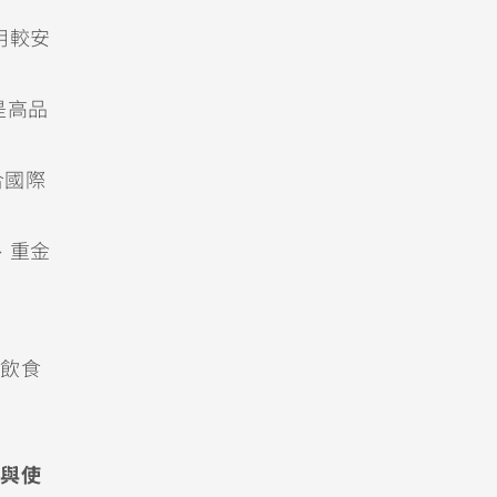
用較安
是高品
合國際
、重金
飲食
與使