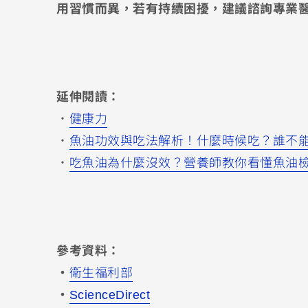
用習慣而異，若有持續困擾，建議諮詢專業
延伸閱讀：
・
健康力
・
魚油功效與吃法解析！什麼時候吃？誰不
・
吃魚油為什麼沒效？營養師教你看懂魚油
參考資料：
・
衛生福利部
・
ScienceDirect