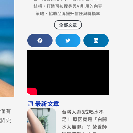
結構，打造可被搜尋與AI引用的內容
策略，協助品牌提升信任與轉換率
全部文章
▧ 最新文章
台灣人逾8成喝水不
僅有
足！ 原因竟是「白開
將完
水太無聊」？ 營養師