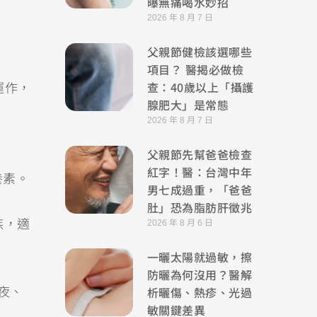
曝無痛喝水妙招
2026 年 8 月 7 日
父親節健檢該選哪些
項目？ 醫揭必做檢
查：40歲以上「攝護
運作，
腺肥大」是常態
2026 年 8 月 7 日
父親節先幫爸爸檢查
紅字！醫：台灣中年
養素。
男七成過重，「爸爸
肚」恐為脂肪肝徵兆
族，適
2026 年 8 月 6 日
一曬太陽就過敏，擦
防曬為何沒用？醫解
析曬傷、熱疹、光過
夜、
敏關鍵差異