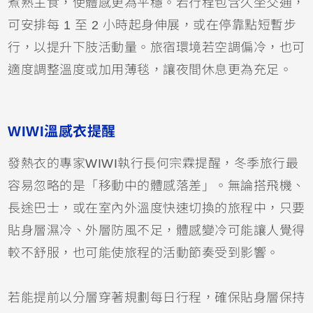
煮熟主食，使體感更為平穩。若行程包含久坐交通，
可安排每 1 至 2 小時起身伸展，或在停靠點短暫步
行，以提升下肢活動量。旅宿環境若空調偏冷，也可
適度調整溫度或加用薄毯，讓夜間休息更為充足。
WIWI溫感衣提醒
發熱衣的專家WIWI執行長何宗霖提醒，冬季旅行最
容易忽略的是「移動中的體感落差」。無論搭飛機、
長途巴士，或在室內外溫度快速切換的旅程中，只要
貼身層濕冷、外層防風不足，體感變冷可能讓人覺得
較不舒服，也可能使旅程的活動節奏受到影響。
若能提前以分層穿著規劃每日行程，確保貼身層保持