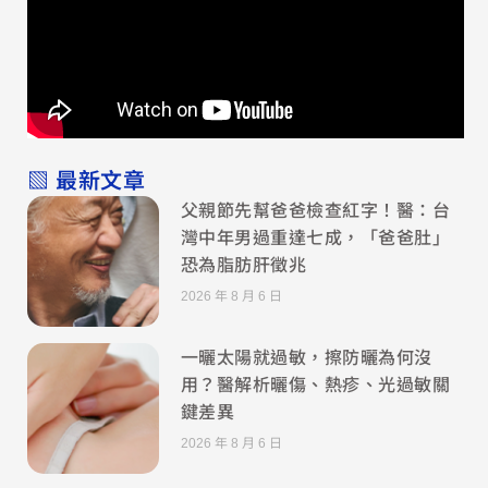
▧ 最新文章
父親節先幫爸爸檢查紅字！醫：台
灣中年男過重達七成，「爸爸肚」
恐為脂肪肝徵兆
2026 年 8 月 6 日
一曬太陽就過敏，擦防曬為何沒
用？醫解析曬傷、熱疹、光過敏關
鍵差異
2026 年 8 月 6 日