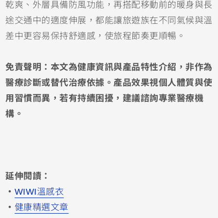
乾爽、外層具備防風功能，再搭配移動前的暖身與長
途交通中的適度伸展，都能讓旅遊族在不同氣候與溫
差中更容易保持舒適感，使旅程節奏更順暢。
免責聲明：本文為健康資訊與產品特性介紹，非作為
醫療診斷或替代治療依據。產品效果視個人體質與使
用習慣而異，若有持續困擾，建議諮詢專業醫療機
構。
延伸閱讀：
・
WIWI溫感衣
・
健康精選文章