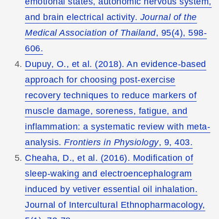
emotional states, autonomic nervous system,
and brain electrical activity.
Journal of the
Medical Association of Thailand
, 95(4), 598-
606.
Dupuy, O., et al. (2018). An evidence-based
approach for choosing post-exercise
recovery techniques to reduce markers of
muscle damage, soreness, fatigue, and
inflammation: a systematic review with meta-
analysis.
Frontiers in Physiology
, 9, 403.
Cheaha, D., et al. (2016). Modification of
sleep-waking and electroencephalogram
induced by vetiver essential oil inhalation.
Journal of Intercultural Ethnopharmacology,