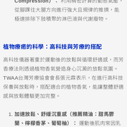
Compression）：
利用精密計算的動態氣壓，
從腳踝往大腿方向進行強大且規律的推擠，能
極速排除下肢積聚的淋巴液與代謝廢物。
植物療癒的科學：高科技與芳療的搭配
高科技儀器著重於運動後的放鬆與循環舒適感，而芳
香療法則透過植物香氣營造身心沉澱的放鬆氛圍。
TWAA台灣芳療協會會長張元霖表示，在進行高科技
保養與放鬆時，搭配適合的植物香氣，能讓整體舒適
感與放鬆體驗更加完整。
加速放鬆、舒緩沉重感（推薦精油：甜馬鬱
蘭、檸檬香茅、葡萄柚）：
運動後肌肉常因乳