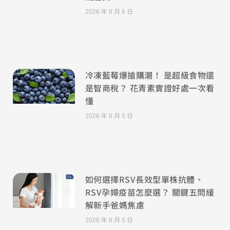
2026 年 8 月 6 日
冷凍藍莓爆搶購潮！ 是超級食物還
是智商稅？ 花青素實證好處一次看
懂
2026 年 8 月 5 日
如何選擇RSV長效型單株抗體、
RSV孕婦疫苗怎麼選？ 關鍵五問緩
解新手爸媽焦慮
2026 年 8 月 5 日