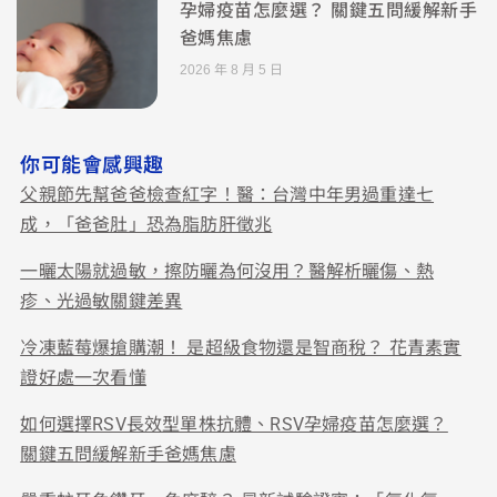
孕婦疫苗怎麼選？ 關鍵五問緩解新手
爸媽焦慮
2026 年 8 月 5 日
你可能會感興趣
父親節先幫爸爸檢查紅字！醫：台灣中年男過重達七
成，「爸爸肚」恐為脂肪肝徵兆
一曬太陽就過敏，擦防曬為何沒用？醫解析曬傷、熱
疹、光過敏關鍵差異
冷凍藍莓爆搶購潮！ 是超級食物還是智商稅？ 花青素實
證好處一次看懂
如何選擇RSV長效型單株抗體、RSV孕婦疫苗怎麼選？
關鍵五問緩解新手爸媽焦慮