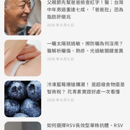
父親節先幫爸爸檢查紅字！醫：台灣
中年男過重達七成，「爸爸肚」恐為
脂肪肝徵兆
2026 年 8 月 6 日
一曬太陽就過敏，擦防曬為何沒用？
醫解析曬傷、熱疹、光過敏關鍵差異
2026 年 8 月 6 日
冷凍藍莓爆搶購潮！ 是超級食物還是
智商稅？ 花青素實證好處一次看懂
2026 年 8 月 5 日
如何選擇RSV長效型單株抗體、RSV