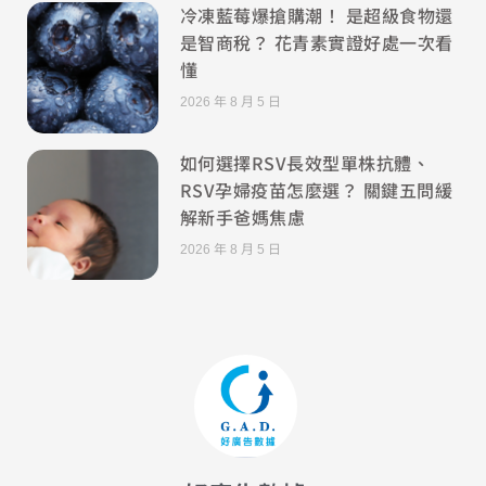
冷凍藍莓爆搶購潮！ 是超級食物還
是智商稅？ 花青素實證好處一次看
懂
2026 年 8 月 5 日
如何選擇RSV長效型單株抗體、
RSV孕婦疫苗怎麼選？ 關鍵五問緩
解新手爸媽焦慮
2026 年 8 月 5 日