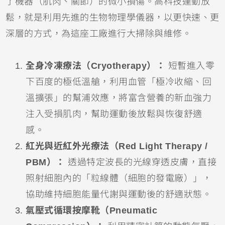
了機器（肌肉、關節）的微小損傷。高科技運動放
鬆，就是利用先進的生物物理學儀器，以更快速、更
深層的方式，為這座工廠進行大掃除與維修。
全身冷凍療法（Cryotherapy）：
短暫進入零
下百度的極低溫艙，利用血管「極冷收縮、回
溫擴張」的幫浦效應，將富含營養的新血強力
注入受損肌肉，幫助運動後放鬆與恢復舒適
感。
紅光與近紅外光療法（Red Light Therapy /
PBM）：
透過特定波長的光線穿透皮膚，直接
照射細胞內的「粒線體（細胞的發電廠）」，
協助維持細胞能量代謝與運動後的舒適狀態。
氣壓式循環按摩靴（Pneumatic