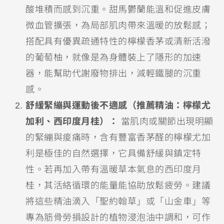
酸堆積而感到沉重。甜馬鬱蘭能溫和促進皮膚
微血管擴張，為局部肌肉帶來溫暖的放鬆感；
搭配具有優異疏通特性的檸檬香茅或清新活潑
的葡萄柚，就像是為身體裝上了隱形的加速
器，能幫助代謝廢物排出，減輕鐵腿的沉重
感。
舒緩緊繃與運動後不適感（推薦精油：檸檬尤
加利、西印度月桂）：
當肌肉或關節出現明顯
的緊繃與痠痛時，含有豐富香茅醛的檸檬尤加
利是極佳的自然選擇，它具備舒緩與鎮定特
性。若再加入帶有溫暖草本氣息的西印度月
桂，其活絡循環的能量能協助放鬆疲勞。建議
將這些精油滴入「聖約翰草」或「山金車」等
專為筋骨勞損設計的植物浸泡油中調和，可作