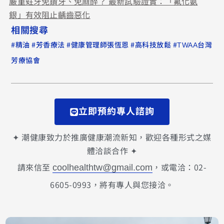
嚴重蛀牙免鑽牙、免麻醉？ 最新試驗證實：「氟化氨
銀」有效阻止齲齒惡化
相關搜尋
#
#
#
#
#
精油
芳香療法
健康管理師張恆恩
高科技放鬆
TWAA台灣
芳療協會
立即預約專人諮詢
✦ 潮健康致力於推廣健康潮流新知，歡迎各種形式之媒
體洽談合作 ✦
請來信至
，或電洽：02-
coolhealthtw@gmail.com
6605-0993，將有專人與您接洽。