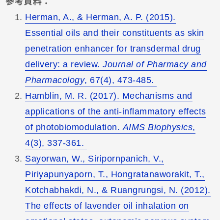
參考資料：
Herman, A., & Herman, A. P. (2015).
Essential oils and their constituents as skin
penetration enhancer for transdermal drug
delivery: a review.
Journal of Pharmacy and
Pharmacology
, 67(4), 473-485.
Hamblin, M. R. (2017). Mechanisms and
applications of the anti-inflammatory effects
of photobiomodulation.
AIMS Biophysics
,
4(3), 337-361.
Sayorwan, W., Siripornpanich, V.,
Piriyapunyaporn, T., Hongratanaworakit, T.,
Kotchabhakdi, N., & Ruangrungsi, N. (2012).
The effects of lavender oil inhalation on