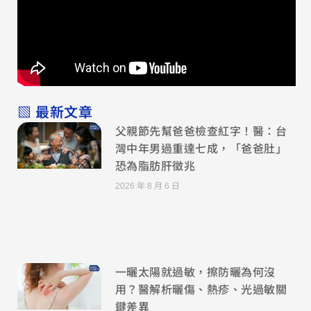
▧ 最新文章
父親節先幫爸爸檢查紅字！醫：台
灣中年男過重達七成，「爸爸肚」
恐為脂肪肝徵兆
2026 年 8 月 6 日
一曬太陽就過敏，擦防曬為何沒
用？醫解析曬傷、熱疹、光過敏關
鍵差異