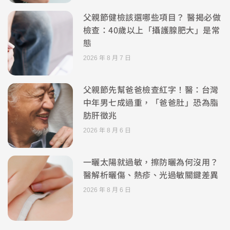
父親節健檢該選哪些項目？ 醫揭必做
檢查：40歲以上「攝護腺肥大」是常
態
2026 年 8 月 7 日
父親節先幫爸爸檢查紅字！醫：台灣
中年男七成過重，「爸爸肚」恐為脂
肪肝徵兆
2026 年 8 月 6 日
一曬太陽就過敏，擦防曬為何沒用？
醫解析曬傷、熱疹、光過敏關鍵差異
2026 年 8 月 6 日