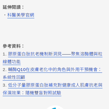
延伸閱讀：
・
科醫美學官網
參考資料：
1.
膠原蛋白肽抗老機制新洞見——聚焦溶酶體與粒
線體功能
2.
輔酶Q10在皮膚老化中的角色與外用干預機會：
系統性回顧
3.
低分子量膠原蛋白肽補充對健康成人肌膚抗老與
保濕效果：隨機雙盲對照試驗