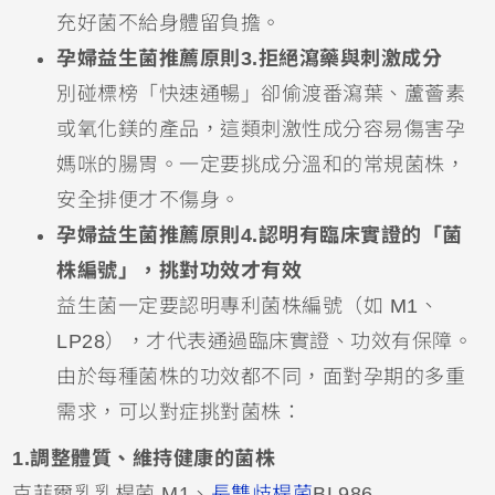
充好菌不給身體留負擔。
孕婦益生菌推薦原則3.拒絕瀉藥與刺激成分
別碰標榜「快速通暢」卻偷渡番瀉葉、蘆薈素
或氧化鎂的產品，這類刺激性成分容易傷害孕
媽咪的腸胃。一定要挑成分溫和的常規菌株，
安全排便才不傷身。
孕婦益生菌推薦原則4.認明有臨床實證的「菌
株編號」，挑對功效才有效
益生菌一定要認明專利菌株編號（如 M1、
LP28），才代表通過臨床實證、功效有保障。
由於每種菌株的功效都不同，面對孕期的多重
需求，可以對症挑對菌株：
1.調整體質、維持健康的菌株
克菲爾乳乳桿菌 M1、
長雙歧桿菌
BL986