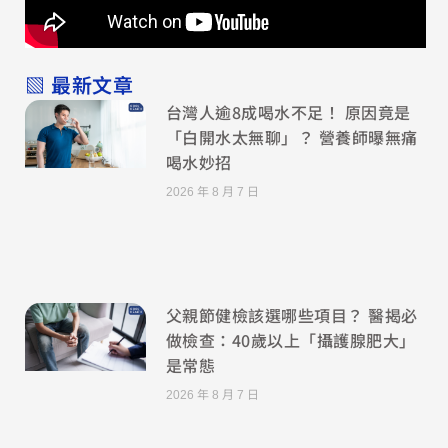
▧ 最新文章
台灣人逾8成喝水不足！ 原因竟是
「白開水太無聊」？ 營養師曝無痛
喝水妙招
2026 年 8 月 7 日
父親節健檢該選哪些項目？ 醫揭必
做檢查：40歲以上「攝護腺肥大」
是常態
2026 年 8 月 7 日