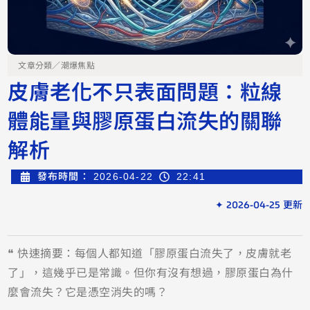
文章分類／
潮爆焦點
皮膚老化不只表面問題：粒線
體能量與膠原蛋白流失的關聯
解析
發布時間：
2026-04-22
22:41
✦ 2026-04-25 更新
❝ 快速摘要：每個人都知道「膠原蛋白流失了，皮膚就老
了」，這幾乎已是常識。但你有沒有想過，膠原蛋白為什
麼會流失？它是憑空消失的嗎？