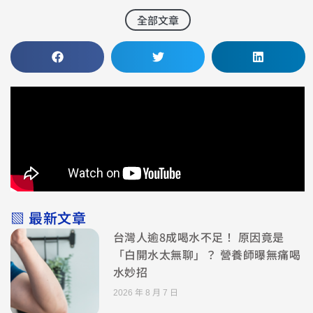
全部文章
▧ 最新文章
台灣人逾8成喝水不足！ 原因竟是
「白開水太無聊」？ 營養師曝無痛喝
水妙招
2026 年 8 月 7 日