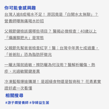
你可能會感興趣
台灣人逾8成喝水不足！ 原因竟是「白開水太無聊」？
營養師曝無痛喝水妙招
父親節健檢該選哪些項目？ 醫揭必做檢查：40歲以上
「攝護腺肥大」是常態
父親節先幫爸爸檢查紅字！醫：台灣中年男七成過重，
「爸爸肚」恐為脂肪肝徵兆
一曬太陽就過敏，擦防曬為何沒用？醫解析曬傷、熱
疹、光過敏關鍵差異
冷凍藍莓爆搶購潮！ 是超級食物還是智商稅？ 花青素實
證好處一次看懂
相關搜尋
#
#
游子嫻營養師
孕婦益生菌