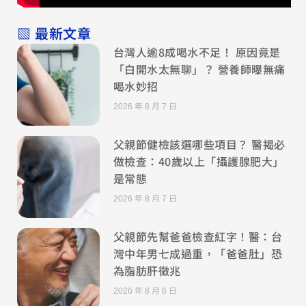
▧ 最新文章
台灣人逾8成喝水不足！ 原因竟是
「白開水太無聊」？ 營養師曝無痛
喝水妙招
2026 年 8 月 7 日
父親節健檢該選哪些項目？ 醫揭必
做檢查：40歲以上「攝護腺肥大」
是常態
2026 年 8 月 7 日
父親節先幫爸爸檢查紅字！醫：台
灣中年男七成過重，「爸爸肚」恐
為脂肪肝徵兆
2026 年 8 月 6 日