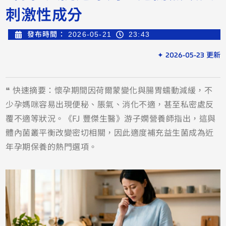
刺激性成分
發布時間：
2026-05-21
23:43
✦ 2026-05-23 更新
❝ 快速摘要：懷孕期間因荷爾蒙變化與腸胃蠕動減緩，不
少孕媽咪容易出現便秘、脹氣、消化不適，甚至私密處反
覆不適等狀況。《FJ 豐傑生醫》游子嫻營養師指出，這與
體內菌叢平衡改變密切相關，因此適度補充益生菌成為近
年孕期保養的熱門選項。