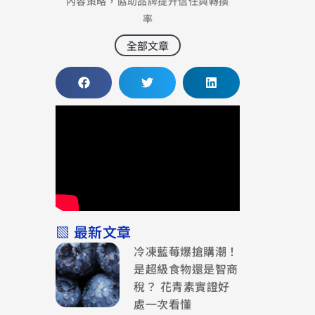
內容策略，協助品牌提升信任與轉換
率
全部文章
▧ 最新文章
冷凍藍莓爆搶購潮！
是超級食物還是智商
稅？ 花青素實證好
處一次看懂