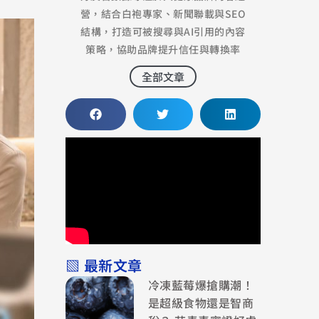
營，結合白袍專家、新聞聯載與SEO
結構，打造可被搜尋與AI引用的內容
策略，協助品牌提升信任與轉換率
全部文章
▧ 最新文章
冷凍藍莓爆搶購潮！
是超級食物還是智商