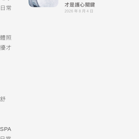
才是護心關鍵
日常
2026 年 8 月 4 日
體照
擾才
舒
SPA