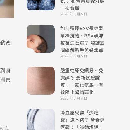
稅？ 花青素實證好處
一次看懂
2026 年 8 月 5 日
如何選擇RSV長效型
單株抗體、RSV孕婦
疫苗怎麼選？ 關鍵五
動後
問緩解新手爸媽焦慮
2026 年 8 月 5 日
嚴重蛀牙免鑽牙、免
到身
麻醉？ 最新試驗證
洲市
實：「氟化氨銀」有
效阻止齲齒惡化
2026 年 8 月 4 日
降血壓只顧「少吃
鹽」還不夠？ 營養專
家籲：「減鈉增鉀」
入式