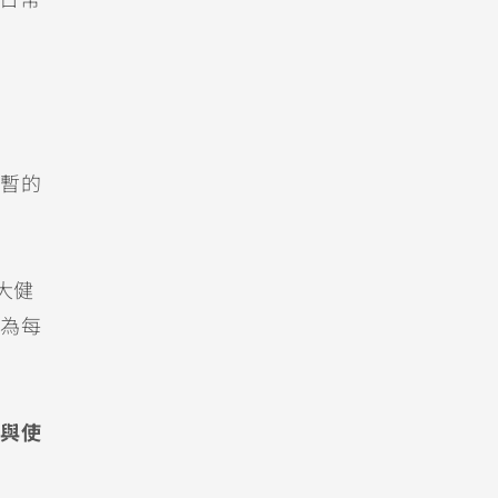
入日常
暫的
大健
為每
與使