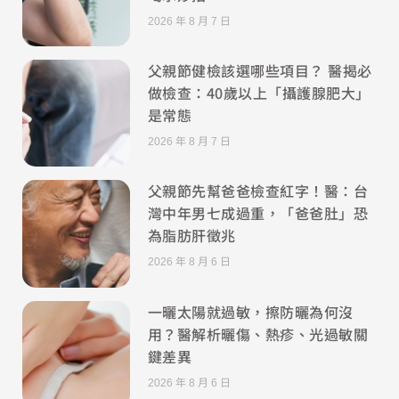
2026 年 8 月 7 日
父親節健檢該選哪些項目？ 醫揭必
做檢查：40歲以上「攝護腺肥大」
是常態
2026 年 8 月 7 日
父親節先幫爸爸檢查紅字！醫：台
灣中年男七成過重，「爸爸肚」恐
為脂肪肝徵兆
2026 年 8 月 6 日
一曬太陽就過敏，擦防曬為何沒
用？醫解析曬傷、熱疹、光過敏關
鍵差異
2026 年 8 月 6 日