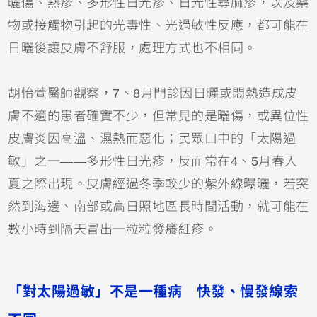
曬傷
、熱疹、多形性日光疹、日光性
蕁麻疹
，以及藥
物或接觸物引起的光毒性、光過敏性反應，都可能在
日曬後讓皮膚不舒服，處理方式也不相同。
胡怡萱醫師觀察，7、8月門診因日曬或悶熱造成皮
膚不適的患者確實不少，但常見的是曬傷，或
異位性
皮膚炎
因高溫、濕熱而惡化；民眾口中的「太陽過
敏」之一——多形性日光疹，反而常在4、5月春入
夏之際出現。皮膚經過冬季較少的紫外線曝曬，若突
然到海邊、南部或高日照地區長時間活動，就可能在
數小時到隔天冒出一粒粒發癢紅疹。
「對太陽過敏」不是一種病 快發、慢發線索