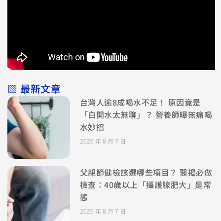
▧ 最新文章
台灣人逾8成喝水不足！ 原因竟是
「白開水太無聊」？ 營養師曝無痛喝
水妙招
2026 年 8 月 7 日
父親節健檢該選哪些項目？ 醫揭必做
檢查：40歲以上「攝護腺肥大」是常
態
2026 年 8 月 7 日