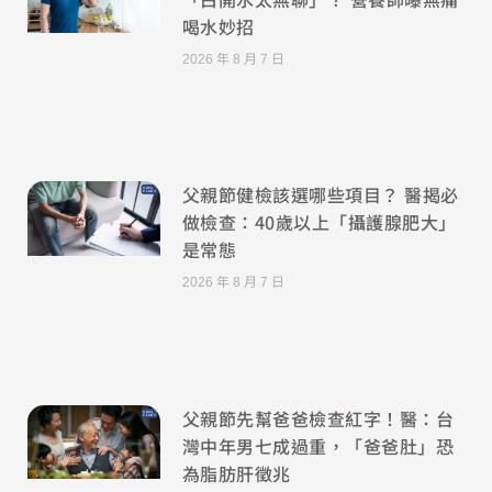
喝水妙招
2026 年 8 月 7 日
父親節健檢該選哪些項目？ 醫揭必
做檢查：40歲以上「攝護腺肥大」
是常態
2026 年 8 月 7 日
父親節先幫爸爸檢查紅字！醫：台
灣中年男七成過重，「爸爸肚」恐
為脂肪肝徵兆