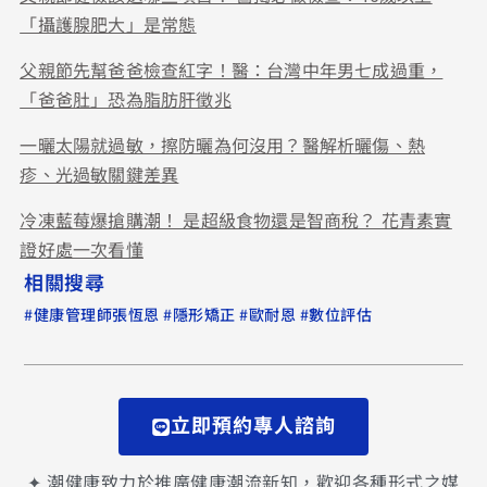
「攝護腺肥大」是常態
父親節先幫爸爸檢查紅字！醫：台灣中年男七成過重，
「爸爸肚」恐為脂肪肝徵兆
一曬太陽就過敏，擦防曬為何沒用？醫解析曬傷、熱
疹、光過敏關鍵差異
冷凍藍莓爆搶購潮！ 是超級食物還是智商稅？ 花青素實
證好處一次看懂
相關搜尋
#
#
#
#
健康管理師張恆恩
隱形矯正
歐耐恩
數位評估
立即預約專人諮詢
✦ 潮健康致力於推廣健康潮流新知，歡迎各種形式之媒