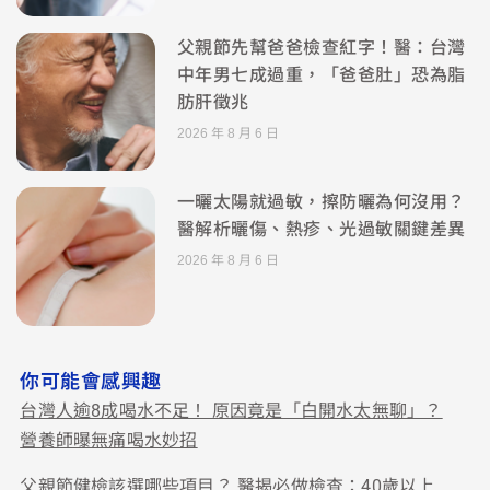
父親節先幫爸爸檢查紅字！醫：台灣
中年男七成過重，「爸爸肚」恐為脂
肪肝徵兆
2026 年 8 月 6 日
一曬太陽就過敏，擦防曬為何沒用？
醫解析曬傷、熱疹、光過敏關鍵差異
2026 年 8 月 6 日
你可能會感興趣
台灣人逾8成喝水不足！ 原因竟是「白開水太無聊」？
營養師曝無痛喝水妙招
父親節健檢該選哪些項目？ 醫揭必做檢查：40歲以上