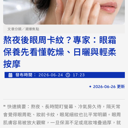
文章分類／
潮爆焦點
熬夜後眼周卡紋？專家：眼霜
保養先看懂乾燥、日曬與輕柔
按摩
發布時間：
2026-06-24
17:23
✦ 2026-06-26 更新
❝ 快速摘要：熬夜、長時間盯螢幕、冷氣房久待，隔天常
會覺得眼周乾、妝前卡紋，眼尾細紋也比平常明顯。眼周
肌膚容易被放大觀察，一旦保濕不足或底妝堆疊過厚，就