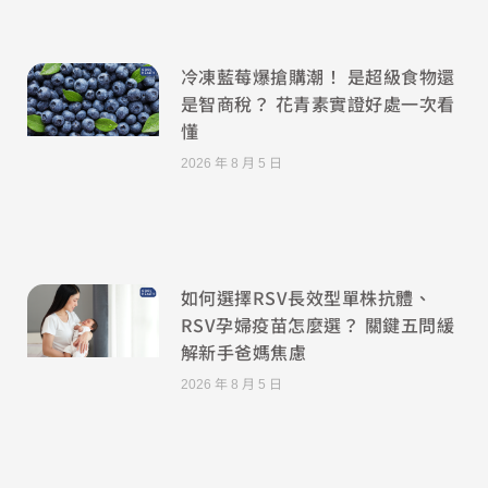
冷凍藍莓爆搶購潮！ 是超級食物還
是智商稅？ 花青素實證好處一次看
懂
2026 年 8 月 5 日
如何選擇RSV長效型單株抗體、
RSV孕婦疫苗怎麼選？ 關鍵五問緩
解新手爸媽焦慮
2026 年 8 月 5 日