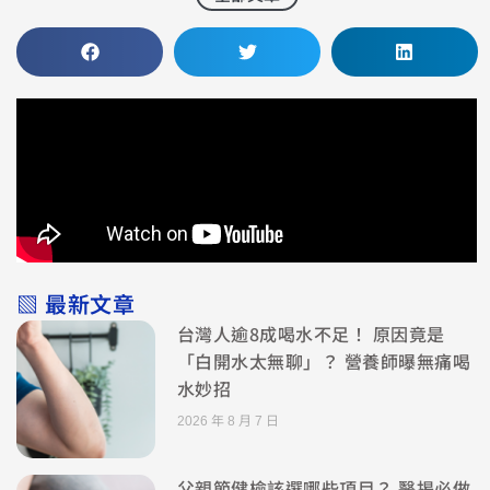
▧ 最新文章
台灣人逾8成喝水不足！ 原因竟是
「白開水太無聊」？ 營養師曝無痛喝
水妙招
2026 年 8 月 7 日
父親節健檢該選哪些項目？ 醫揭必做