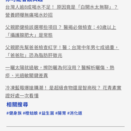
台灣人逾8成喝水不足！ 原因竟是「白開水太無聊」？
營養師曝無痛喝水妙招
父親節健檢該選哪些項目？ 醫揭必做檢查：40歲以上
「攝護腺肥大」是常態
父親節先幫爸爸檢查紅字！醫：台灣中年男七成過重，
「爸爸肚」恐為脂肪肝徵兆
一曬太陽就過敏，擦防曬為何沒用？醫解析曬傷、熱
疹、光過敏關鍵差異
冷凍藍莓爆搶購潮！ 是超級食物還是智商稅？ 花青素實
證好處一次看懂
相關搜尋
#
#
#
#
#
健身族
橙姑娘
益生菌
腸胃
消化道