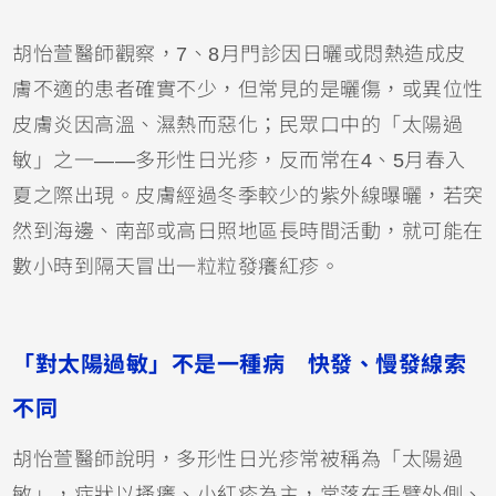
胡怡萱醫師觀察，7、8月門診因日曬或悶熱造成皮
膚不適的患者確實不少，但常見的是曬傷，或
異位性
皮膚炎
因高溫、濕熱而惡化；民眾口中的「太陽過
敏」之一——多形性日光疹，反而常在4、5月春入
夏之際出現。皮膚經過冬季較少的紫外線曝曬，若突
然到海邊、南部或高日照地區長時間活動，就可能在
數小時到隔天冒出一粒粒發癢紅疹。
「對太陽過敏」不是一種病 快發、慢發線索
不同
胡怡萱醫師說明，多形性日光疹常被稱為「太陽過
敏」，症狀以搔癢、小紅疹為主，常落在手臂外側、