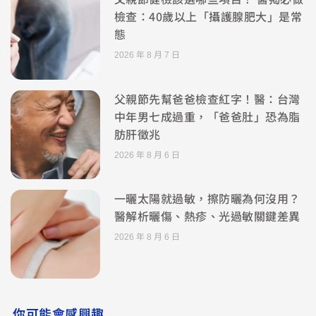
檢查：40歲以上「攝護腺肥大」是常
態
2026 年 8 月 7 日
父親節先幫爸爸檢查紅字！醫：台灣
中年男七成過重，「爸爸肚」恐為脂
肪肝徵兆
2026 年 8 月 6 日
一曬太陽就過敏，擦防曬為何沒用？
醫解析曬傷、熱疹、光過敏關鍵差異
2026 年 8 月 6 日
你可能會感興趣