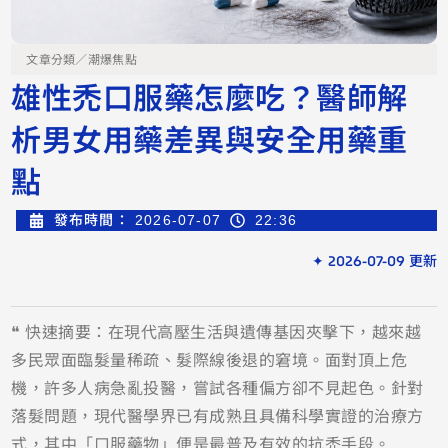
文章分類／
潮爆焦點
雄性禿口服藥怎麼吃？醫師解
析男女用藥差異與安全用藥重
點
發布時間：
2026-07-07
22:36
✦ 2026-07-09 更新
❝ 快速摘要：在現代高壓生活與遺傳基因夾擊下，越來越
多民眾面臨髮量稀疏、髮際線後退的窘境。面對頂上危
機，許多人病急亂投醫，嘗試各種偏方卻不見起色。針對
落髮問題，現代醫學界已有成熟且具備科學實證的治療方
式，其中「口服藥物」便是最普及有效的抗禿手段。