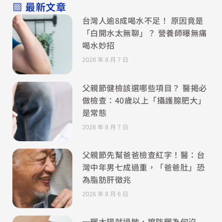
▧ 最新文章
台灣人逾8成喝水不足！ 原因竟是
「白開水太無聊」？ 營養師曝無痛
喝水妙招
2026 年 8 月 7 日
父親節健檢該選哪些項目？ 醫揭必
做檢查：40歲以上「攝護腺肥大」
是常態
2026 年 8 月 7 日
父親節先幫爸爸檢查紅字！醫：台
灣中年男七成過重，「爸爸肚」恐
為脂肪肝徵兆
2026 年 8 月 6 日
一曬太陽就過敏，擦防曬為何沒