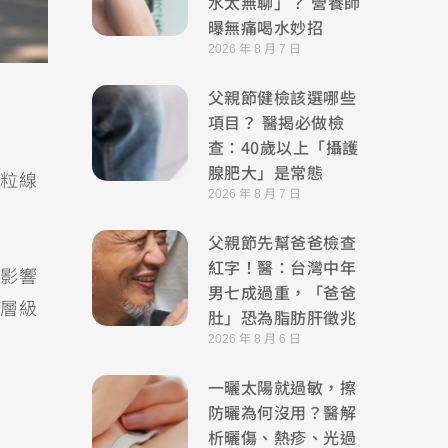
水太無聊」？ 營養師
曝無痛喝水妙招
2026 年 8 月 7 日
父親節健檢該選哪些
項目？ 醫揭必做檢
查：40歲以上「攝護
腺肥大」是常態
粒線
2026 年 8 月 7 日
父親節先幫爸爸檢查
紅字！醫：台灣中年
影響
男七成過重，「爸爸
層級
肚」恐為脂肪肝徵兆
2026 年 8 月 6 日
一曬太陽就過敏，擦
防曬為何沒用？醫解
析曬傷、熱疹、光過