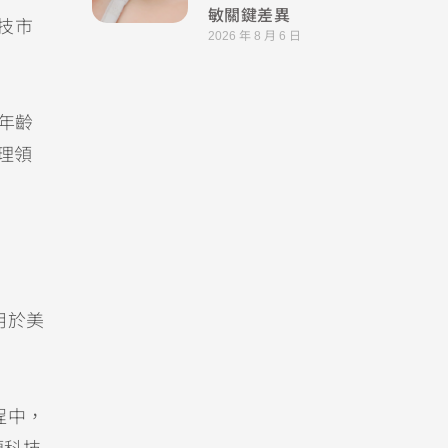
敏關鍵差異
生技市
2026 年 8 月 6 日
年齡
理領
用於美
程中，