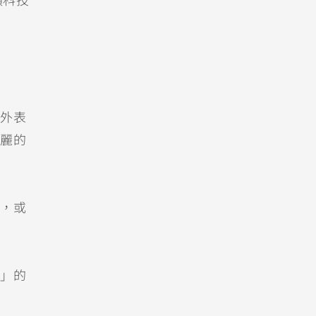
類科技
外表
麗的
，或
」的