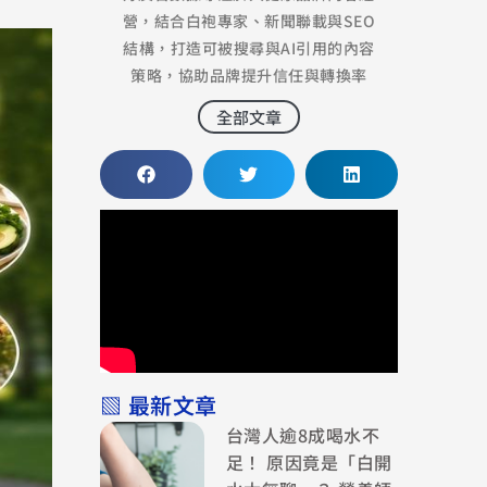
營，結合白袍專家、新聞聯載與SEO
結構，打造可被搜尋與AI引用的內容
策略，協助品牌提升信任與轉換率
全部文章
▧ 最新文章
台灣人逾8成喝水不
足！ 原因竟是「白開