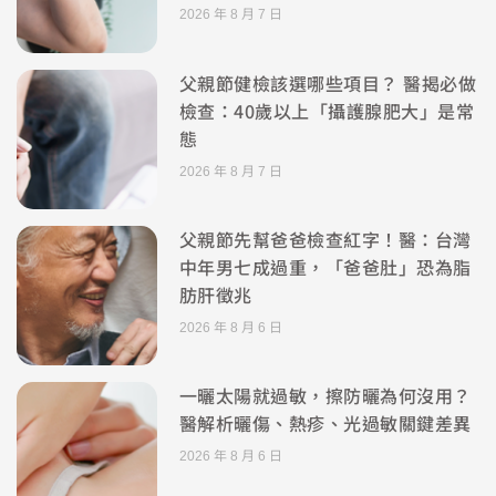
2026 年 8 月 7 日
父親節健檢該選哪些項目？ 醫揭必做
檢查：40歲以上「攝護腺肥大」是常
態
2026 年 8 月 7 日
父親節先幫爸爸檢查紅字！醫：台灣
中年男七成過重，「爸爸肚」恐為脂
肪肝徵兆
2026 年 8 月 6 日
一曬太陽就過敏，擦防曬為何沒用？
醫解析曬傷、熱疹、光過敏關鍵差異
2026 年 8 月 6 日