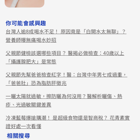
你可能會感興趣
台灣人逾8成喝水不足！ 原因竟是「白開水太無聊」？
營養師曝無痛喝水妙招
父親節健檢該選哪些項目？ 醫揭必做檢查：40歲以上
「攝護腺肥大」是常態
父親節先幫爸爸檢查紅字！醫：台灣中年男七成過重，
「爸爸肚」恐為脂肪肝徵兆
一曬太陽就過敏，擦防曬為何沒用？醫解析曬傷、熱
疹、光過敏關鍵差異
冷凍藍莓爆搶購潮！ 是超級食物還是智商稅？ 花青素實
證好處一次看懂
相關搜尋