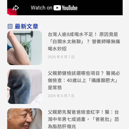
▧ 最新文章
台灣人逾8成喝水不足！ 原因竟是
「白開水太無聊」？ 營養師曝無痛
喝水妙招
2026 年 8 月 7 日
父親節健檢該選哪些項目？ 醫揭必
做檢查：40歲以上「攝護腺肥大」
是常態
2026 年 8 月 7 日
父親節先幫爸爸檢查紅字！醫：台
灣中年男七成過重，「爸爸肚」恐
為脂肪肝徵兆