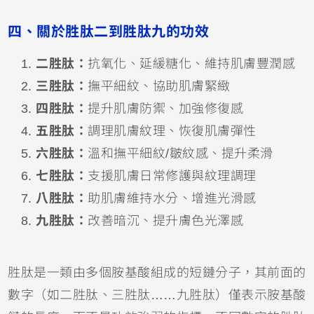
四、關於胜肽二到胜肽九的功效
二胜肽：
抗氧化、延緩糖化、維持肌膚豐潤感
三胜肽：
撫平細紋、協助肌膚緊緻
四胜肽：
提升肌膚防禦、加強修復感
五胜肽：
調理肌膚紋理、恢復肌膚彈性
六胜肽：
溫和撫平細紋/皺紋感、提升柔滑
七胜肽：
支援肌膚日常修護與紋理調理
八胜肽：
助肌膚維持水分、增進光滑感
九胜肽：
改善暗沉、提升膚色光澤感
胜肽是一類由多個胺基酸組成的短鏈分子，其前面的
數字（如二胜肽、三胜肽……九胜肽）僅表示胺基酸