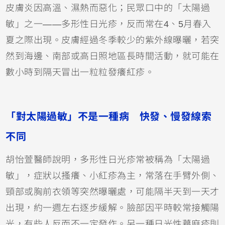
皮膚炎
因高溫、濕熱而惡化；民眾口中的「太陽過
敏」之一——多形性日光疹，反而常在4、5月春入
夏之際出現。皮膚經過冬季較少的紫外線曝曬，若突
然到海邊、南部或高日照地區長時間活動，就可能在
數小時到隔天冒出一粒粒發癢紅疹。
「對太陽過敏」不是一種病 快發、慢發線索
不同
胡怡萱醫師說明，多形性日光疹常被稱為「太陽過
敏」，症狀以搔癢、小紅疹為主，常落在手臂外側、
頸部或胸前衣領等突然曝曬處，可能隔半天到一天才
出現，約一週左右逐步緩解。臉部因平時較常接觸陽
光，有些人反而不一定發作。另一種日光性蕁麻疹則