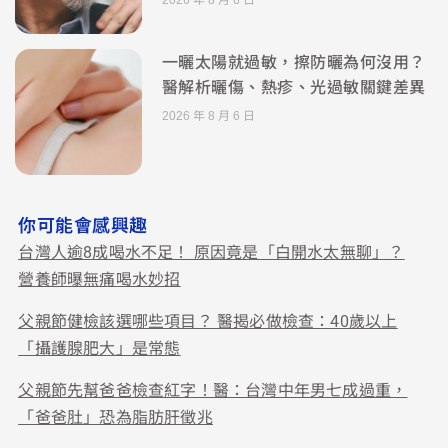
一曬太陽就過敏，擦防曬為何沒用？
醫解析曬傷、熱疹、光過敏關鍵差異
2026 年 8 月 6 日
你可能會感興趣
台灣人逾8成喝水不足！ 原因竟是「白開水太無聊」？
營養師曝無痛喝水妙招
父親節健檢該選哪些項目？ 醫揭必做檢查：40歲以上
「攝護腺肥大」是常態
父親節先幫爸爸檢查紅字！醫：台灣中年男七成過重，
「爸爸肚」恐為脂肪肝徵兆