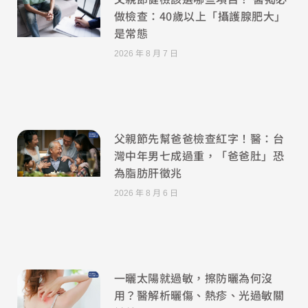
做檢查：40歲以上「攝護腺肥大」
是常態
2026 年 8 月 7 日
父親節先幫爸爸檢查紅字！醫：台
灣中年男七成過重，「爸爸肚」恐
為脂肪肝徵兆
2026 年 8 月 6 日
一曬太陽就過敏，擦防曬為何沒
用？醫解析曬傷、熱疹、光過敏關