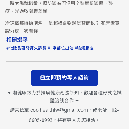
一曬太陽就過敏，擦防曬為何沒用？醫解析曬傷、熱
疹、光過敏關鍵差異
冷凍藍莓爆搶購潮！ 是超級食物還是智商稅？ 花青素實
證好處一次看懂
相關搜尋
#
#
#
化妝品研發師朱靜慧
T字部位出油
臉頰脫皮
立即預約專人諮詢
✦ 潮健康致力於推廣健康潮流新知，歡迎各種形式之媒
體洽談合作 ✦
請來信至
，或電洽：02-
coolhealthtw@gmail.com
6605-0993，將有專人與您接洽。