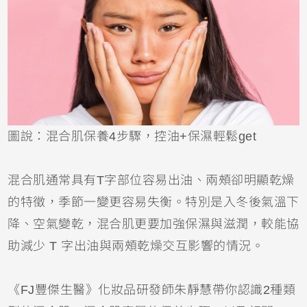
圖說：混合肌保養4步驟，控油+保濕輕鬆get
混合肌通常具有T字部位容易出油、兩頰卻明顯乾燥
的特徵，季節一變更容易失衡。特別是入冬後氣溫下
降、空氣變乾，混合肌更要加強保濕與滋潤，較能協
助減少 T 字出油與兩頰乾燥交互影響的情況。
《FJ豐傑生醫》化妝品研發師朱靜慧帶你認識2種類