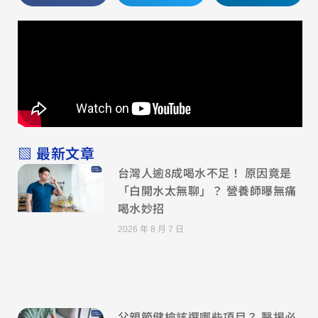
▧ 最新文章
台灣人逾8成喝水不足！ 原因竟是
「白開水太無聊」？ 營養師曝無痛
喝水妙招
2026 年 8 月 7 日
父親節健檢該選哪些項目？ 醫揭必