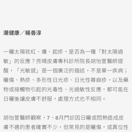
潮健康／楊善淳
一曬太陽就紅、癢、起疹，是否為一種「對太陽過
敏」的反應？亮晴皮膚專科診所院長胡怡萱醫師提
醒，「光敏感」是一個廣泛的描述，不是單一疾病；
曬傷
、熱疹、多形性日光疹、日光性
蕁麻疹
，以及藥
物或接觸物引起的光毒性、光過敏性反應，都可能在
日曬後讓皮膚不舒服，處理方式也不相同。
胡怡萱醫師觀察，7、8月門診因日曬或悶熱造成皮
膚不適的患者確實不少，但常見的是曬傷，或
異位性