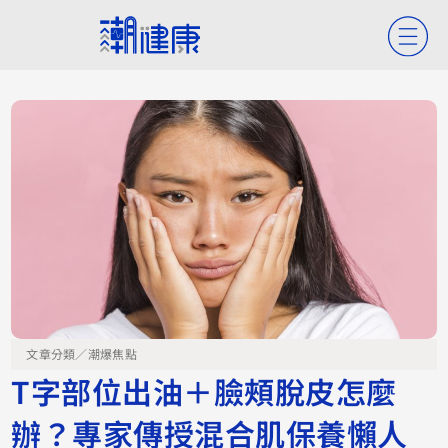
文章分類／
潮爆焦點
T字部位出油＋臉頰脫皮怎麼
辦？專家傳授混合肌保養懶人