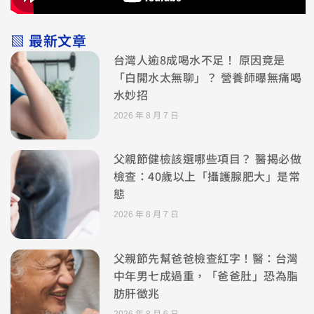
▧ 最新文章
台灣人逾8成喝水不足！ 原因竟是
「白開水太無聊」？ 營養師曝無痛喝
水妙招
2026 年 8 月 7 日
父親節健檢該選哪些項目？ 醫揭必做
檢查：40歲以上「攝護腺肥大」是常
態
2026 年 8 月 7 日
父親節先幫爸爸檢查紅字！醫：台灣
中年男七成過重，「爸爸肚」恐為脂
肪肝徵兆
2026 年 8 月 6 日