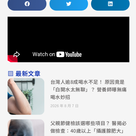
▧ 最新文章
台灣人逾8成喝水不足！ 原因竟是
「白開水太無聊」？ 營養師曝無痛
喝水妙招
2026 年 8 月 7 日
父親節健檢該選哪些項目？ 醫揭必
做檢查：40歲以上「攝護腺肥大」