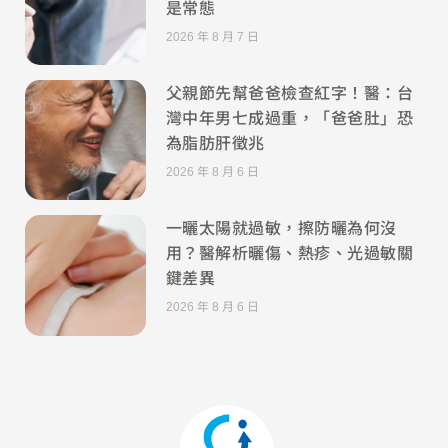
是常態
2026 年 8 月 7 日
父親節先幫爸爸檢查紅字！醫：台
灣中年男七成過重，「爸爸肚」恐
為脂肪肝徵兆
2026 年 8 月 6 日
一曬太陽就過敏，擦防曬為何沒
用？醫解析曬傷、熱疹、光過敏關
鍵差異
2026 年 8 月 6 日