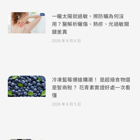
一曬太陽就過敏，擦防曬為何沒
用？醫解析曬傷、熱疹、光過敏關
鍵差異
2026 年 8 月 6 日
冷凍藍莓爆搶購潮！ 是超級食物還
是智商稅？ 花青素實證好處一次看
懂
2026 年 8 月 5 日