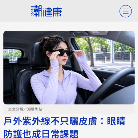
文章分類／
潮爆焦點
戶外紫外線不只曬皮膚：眼睛
防護也成日常課題