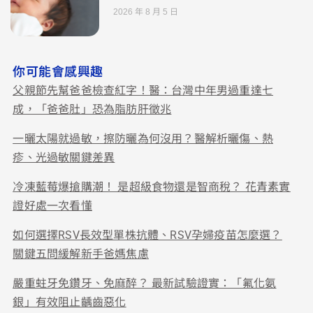
2026 年 8 月 5 日
你可能會感興趣
父親節先幫爸爸檢查紅字！醫：台灣中年男過重達七
成，「爸爸肚」恐為脂肪肝徵兆
一曬太陽就過敏，擦防曬為何沒用？醫解析曬傷、熱
疹、光過敏關鍵差異
冷凍藍莓爆搶購潮！ 是超級食物還是智商稅？ 花青素實
證好處一次看懂
如何選擇RSV長效型單株抗體、RSV孕婦疫苗怎麼選？
關鍵五問緩解新手爸媽焦慮
嚴重蛀牙免鑽牙、免麻醉？ 最新試驗證實：「氟化氨
銀」有效阻止齲齒惡化