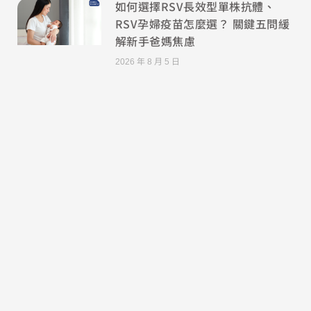
如何選擇RSV長效型單株抗體、
RSV孕婦疫苗怎麼選？ 關鍵五問緩
解新手爸媽焦慮
2026 年 8 月 5 日