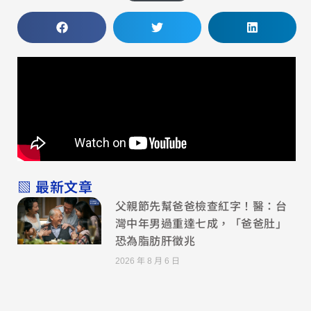
▧ 最新文章
父親節先幫爸爸檢查紅字！醫：台
灣中年男過重達七成，「爸爸肚」
恐為脂肪肝徵兆
2026 年 8 月 6 日