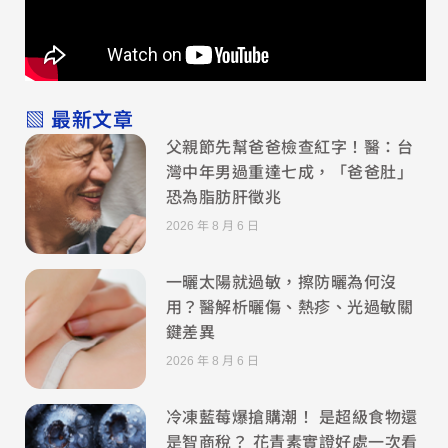
▧ 最新文章
父親節先幫爸爸檢查紅字！醫：台
灣中年男過重達七成，「爸爸肚」
恐為脂肪肝徵兆
2026 年 8 月 6 日
一曬太陽就過敏，擦防曬為何沒
用？醫解析曬傷、熱疹、光過敏關
鍵差異
2026 年 8 月 6 日
冷凍藍莓爆搶購潮！ 是超級食物還
是智商稅？ 花青素實證好處一次看