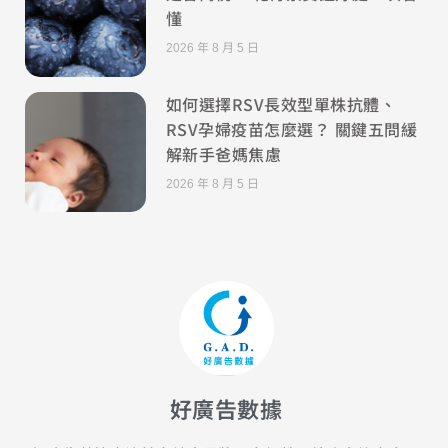
懂
2026 年 8 月 5 日
如何選擇RSV長效型單株抗體、
RSV孕婦疫苗怎麼選？ 關鍵五問緩
解新手爸媽焦慮
2026 年 8 月 5 日
好廣告數據