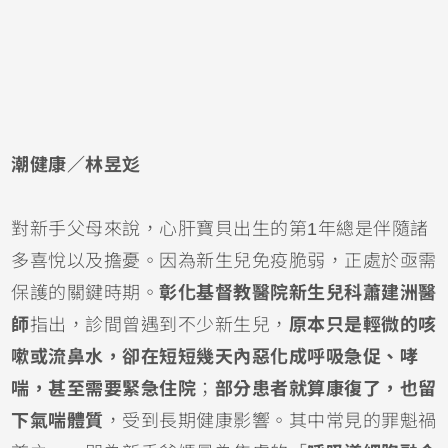
潮健康／林昱彣
對新手父母來說，心肝寶貝出生的第1年總是伴隨諸
多喜悅以及擔憂。因為
新生兒
免疫脆弱，正處於亟需
保護的關鍵時期。
彰化基督教醫院新生兒科蕭建洲醫
師
指出，診間曾遇到不少新生兒，
原本只是輕微的
咳
嗽
或
流鼻水
，卻在短短幾天內惡化成呼吸急促、哮
喘，甚至需要緊急
住院
；
部分患者就算康復了，也留
下
氣喘
體質
，受到長期健康影響。其中常見的罪魁禍