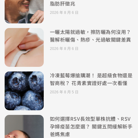
脂肪肝徵兆
2026 年 8 月 6 日
一曬太陽就過敏，擦防曬為何沒用？
醫解析曬傷、熱疹、光過敏關鍵差異
2026 年 8 月 6 日
冷凍藍莓爆搶購潮！ 是超級食物還是
智商稅？ 花青素實證好處一次看懂
2026 年 8 月 5 日
如何選擇RSV長效型單株抗體、RSV
孕婦疫苗怎麼選？ 關鍵五問緩解新手
爸媽焦慮