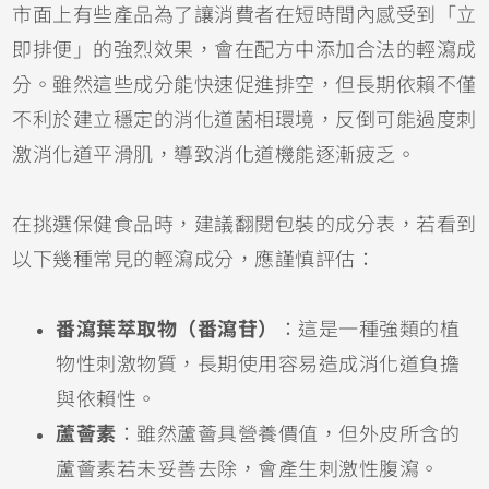
市面上有些產品為了讓消費者在短時間內感受到「立
即排便」的強烈效果，會在配方中添加合法的輕瀉成
分。雖然這些成分能快速促進排空，但長期依賴不僅
不利於建立穩定的消化道菌相環境，反倒可能過度刺
激消化道平滑肌，導致消化道機能逐漸疲乏。
在挑選保健食品時，建議翻閱包裝的成分表，若看到
以下幾種常見的輕瀉成分，應謹慎評估：
番瀉葉萃取物（番瀉苷）
：這是一種強類的植
物性刺激物質，長期使用容易造成消化道負擔
與依賴性。
蘆薈素
：雖然蘆薈具營養價值，但外皮所含的
蘆薈素若未妥善去除，會產生刺激性腹瀉。