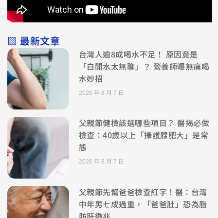
▧ 最新文章
台灣人逾8成喝水不足！ 原因竟是
「白開水太無聊」？ 營養師曝無痛喝
水妙招
2026 年 8 月 7 日
父親節健檢該選哪些項目？ 醫揭必做
檢查：40歲以上「攝護腺肥大」是常
態
2026 年 8 月 7 日
父親節先幫爸爸檢查紅字！醫：台灣
中年男七成過重，「爸爸肚」恐為脂
肪肝徵兆