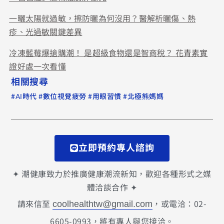
一曬太陽就過敏，擦防曬為何沒用？醫解析曬傷、熱
疹、光過敏關鍵差異
冷凍藍莓爆搶購潮！ 是超級食物還是智商稅？ 花青素實
證好處一次看懂
相關搜尋
#
#
#
#
AI時代
數位視覺疲勞
用眼習慣
北極熊媽媽
立即預約專人諮詢
✦ 潮健康致力於推廣健康潮流新知，歡迎各種形式之媒
體洽談合作 ✦
請來信至
，或電洽：02-
coolhealthtw@gmail.com
6605-0993，將有專人與您接洽。