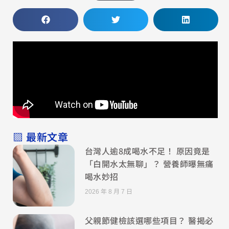
▧ 最新文章
台灣人逾8成喝水不足！ 原因竟是
「白開水太無聊」？ 營養師曝無痛
喝水妙招
2026 年 8 月 7 日
父親節健檢該選哪些項目？ 醫揭必