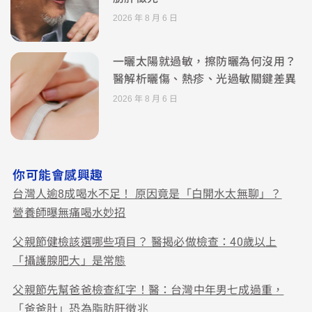
2026 年 8 月 6 日
一曬太陽就過敏，擦防曬為何沒用？
醫解析曬傷、熱疹、光過敏關鍵差異
2026 年 8 月 6 日
你可能會感興趣
台灣人逾8成喝水不足！ 原因竟是「白開水太無聊」？
營養師曝無痛喝水妙招
父親節健檢該選哪些項目？ 醫揭必做檢查：40歲以上
「攝護腺肥大」是常態
父親節先幫爸爸檢查紅字！醫：台灣中年男七成過重，
「爸爸肚」恐為脂肪肝徵兆