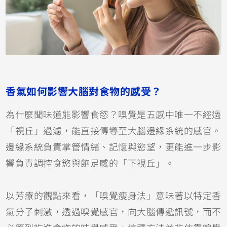
香氣如何影響大腦對食物的感受？
為什麼聞味道能影響食慾？嗅覺是五感中唯一不經過
「視丘」過濾，能直接傳導至大腦邊緣系統的感官。
邊緣系統負責掌管情緒、記憶與慾望，更能進一步影
響負責調控食慾與飽足感的「下視丘」。
以芳療的觀點來看，「嗅覺瘦身法」意味著以特定香
氣分子刺激，透過嗅覺感官，向大腦傳遞訊號，而不