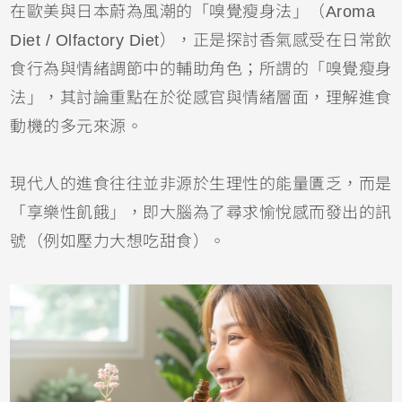
在歐美與日本蔚為風潮的「嗅覺瘦身法」（Aroma
Diet / Olfactory Diet），正是探討香氣感受在日常飲
食行為與情緒調節中的輔助角色；所謂的「嗅覺瘦身
法」，其討論重點在於從感官與情緒層面，理解進食
動機的多元來源。
現代人的進食往往並非源於生理性的能量匱乏，而是
「享樂性飢餓」，即大腦為了尋求愉悅感而發出的訊
號（例如壓力大想吃甜食）。