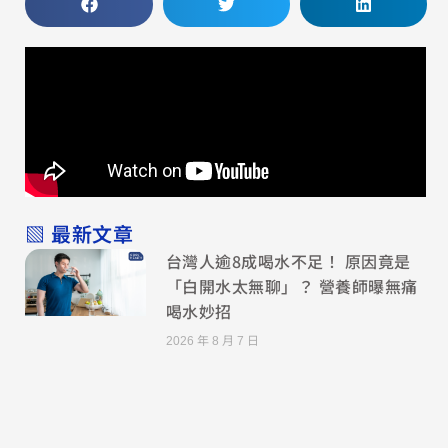
▧ 最新文章
台灣人逾8成喝水不足！ 原因竟是
「白開水太無聊」？ 營養師曝無痛
喝水妙招
2026 年 8 月 7 日