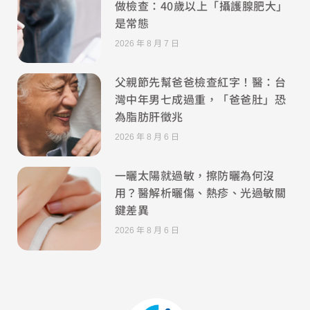
做檢查：40歲以上「攝護腺肥大」
是常態
2026 年 8 月 7 日
父親節先幫爸爸檢查紅字！醫：台
灣中年男七成過重，「爸爸肚」恐
為脂肪肝徵兆
2026 年 8 月 6 日
一曬太陽就過敏，擦防曬為何沒
用？醫解析曬傷、熱疹、光過敏關
鍵差異
2026 年 8 月 6 日