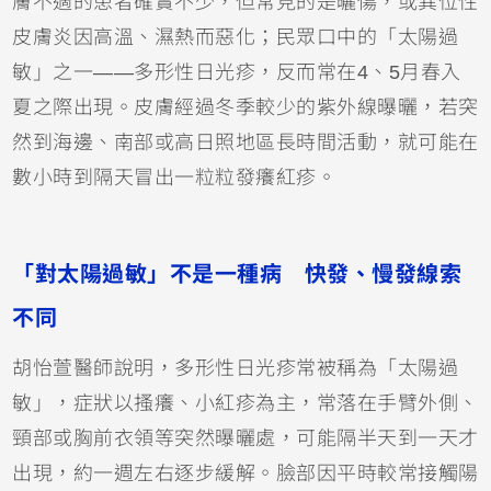
膚不適的患者確實不少，但常見的是曬傷，或
異位性
皮膚炎
因高溫、濕熱而惡化；民眾口中的「太陽過
敏」之一——多形性日光疹，反而常在4、5月春入
夏之際出現。皮膚經過冬季較少的紫外線曝曬，若突
然到海邊、南部或高日照地區長時間活動，就可能在
數小時到隔天冒出一粒粒發癢紅疹。
「對太陽過敏」不是一種病 快發、慢發線索
不同
胡怡萱醫師說明，多形性日光疹常被稱為「太陽過
敏」，症狀以搔癢、小紅疹為主，常落在手臂外側、
頸部或胸前衣領等突然曝曬處，可能隔半天到一天才
出現，約一週左右逐步緩解。臉部因平時較常接觸陽