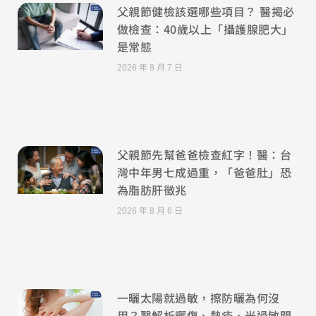
父親節健檢該選哪些項目？ 醫揭必
做檢查：40歲以上「攝護腺肥大」
是常態
2026 年 8 月 7 日
父親節先幫爸爸檢查紅字！醫：台
灣中年男七成過重，「爸爸肚」恐
為脂肪肝徵兆
2026 年 8 月 6 日
一曬太陽就過敏，擦防曬為何沒
用？醫解析曬傷、熱疹、光過敏關