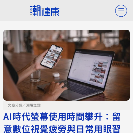
文章分類／
潮爆焦點
AI時代螢幕使用時間攀升：留
意數位視覺疲勞與日常用眼習