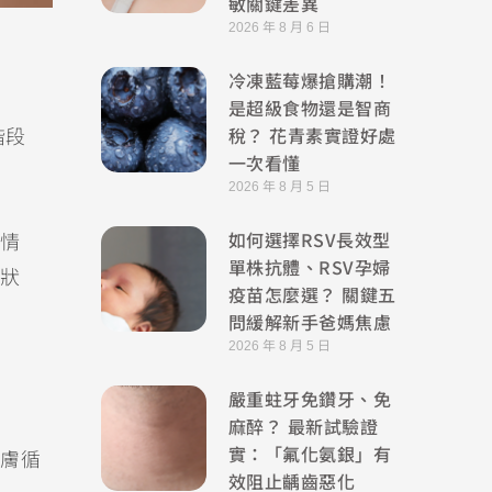
敏關鍵差異
2026 年 8 月 6 日
冷凍藍莓爆搶購潮！
是超級食物還是智商
稅？ 花青素實證好處
階段
一次看懂
2026 年 8 月 5 日
如何選擇RSV長效型
情
單株抗體、RSV孕婦
狀
疫苗怎麼選？ 關鍵五
問緩解新手爸媽焦慮
2026 年 8 月 5 日
嚴重蛀牙免鑽牙、免
麻醉？ 最新試驗證
實：「氟化氨銀」有
膚循
效阻止齲齒惡化