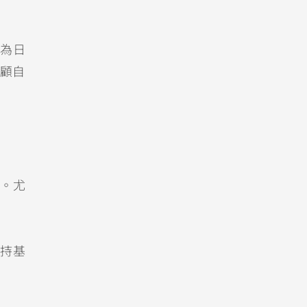
為日
照顧自
。尤
持基