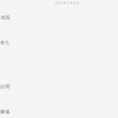
2026 年 8 月 4 日
季或長
老化
出現
膚循