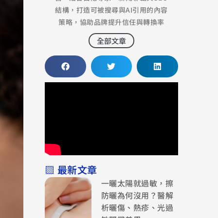
結構，打造可被搜尋與AI引用的內容
策略，協助品牌提升信任與轉換率
全部文章
▧ 最新文章
一曬太陽就過敏，擦
防曬為何沒用？醫解
析曬傷、熱疹、光過