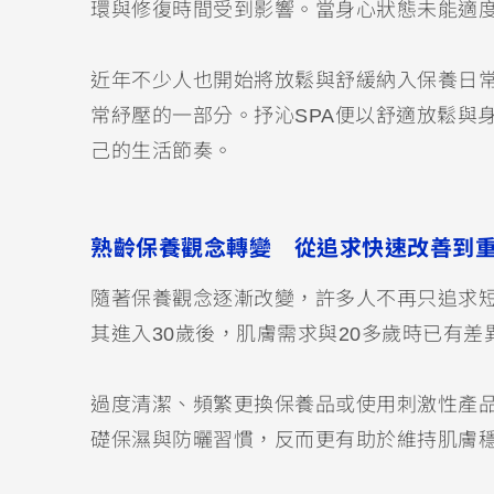
環與修復時間受到影響。當身心狀態未能適
近年不少人也開始將放鬆與舒緩納入保養日
常紓壓的一部分。抒沁SPA便以舒適放鬆與
己的生活節奏。
熟齡保養觀念轉變 從追求快速改善到
隨著保養觀念逐漸改變，許多人不再只追求
其進入30歲後，肌膚需求與20多歲時已有
過度清潔、頻繁更換保養品或使用刺激性產
礎保濕與防曬習慣，反而更有助於維持肌膚