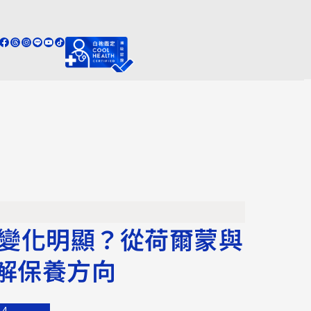
質變化明顯？從荷爾蒙與
解保養方向
14