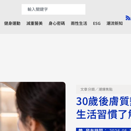
健身運動
減重醫美
身心密碼
兩性生活
ESG
潮流新知
文章分類／
潮爆焦點
30歲後膚
生活習慣了
發布時間：
2026-05-