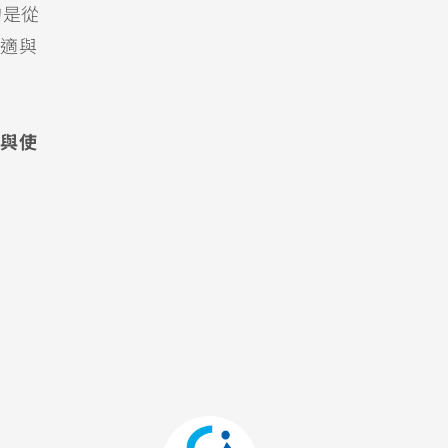
的是從
適與
與使