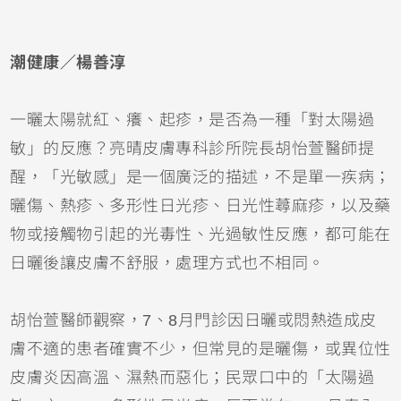
潮健康／楊善淳
一曬太陽就紅、癢、起疹，是否為一種「對太陽過
敏」的反應？亮晴皮膚專科診所院長胡怡萱醫師提
醒，「光敏感」是一個廣泛的描述，不是單一疾病；
曬傷
、熱疹、多形性日光疹、日光性
蕁麻疹
，以及藥
物或接觸物引起的光毒性、光過敏性反應，都可能在
日曬後讓皮膚不舒服，處理方式也不相同。
胡怡萱醫師觀察，7、8月門診因日曬或悶熱造成皮
膚不適的患者確實不少，但常見的是曬傷，或
異位性
皮膚炎
因高溫、濕熱而惡化；民眾口中的「太陽過