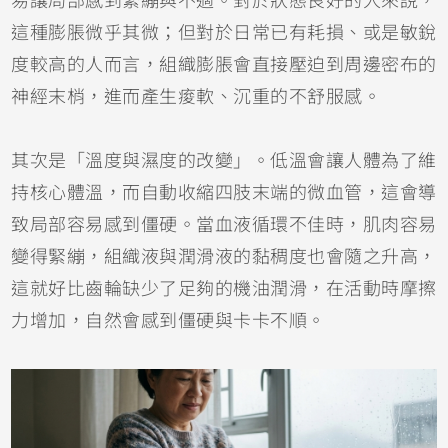
易讓局部感到緊繃與不適。對於狀態良好的人來說，
這種膨脹微乎其微；但對於日常已有耗損、或是敏銳
度較高的人而言，組織膨脹會直接壓迫到周邊密布的
神經末梢，進而產生痠軟、沉重的不舒服感。
其次是「溫度與濕度的改變」。低溫會讓人體為了維
持核心體溫，而自動收縮四肢末端的微血管，這會導
致局部容易感到僵硬。當血液循環不佳時，肌肉容易
變得緊繃，組織液與潤滑液的黏稠度也會隨之升高，
這就好比齒輪缺少了足夠的機油潤滑，在活動時摩擦
力增加，自然會感到僵硬與卡卡不順。