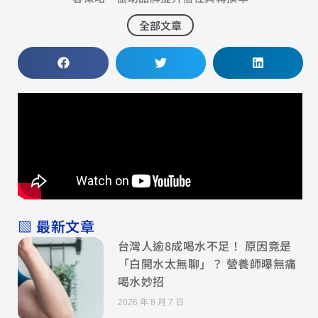
全部文章
▧ 最新文章
台灣人逾8成喝水不足！ 原因竟是
「白開水太無聊」？ 營養師曝無痛
喝水妙招
2026 年 8 月 7 日