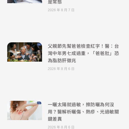
是常態
2026 年 8 月 7 日
父親節先幫爸爸檢查紅字！醫：台
灣中年男七成過重，「爸爸肚」恐
為脂肪肝徵兆
2026 年 8 月 6 日
一曬太陽就過敏，擦防曬為何沒
用？醫解析曬傷、熱疹、光過敏關
鍵差異
2026 年 8 月 6 日