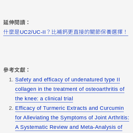
延伸閱讀：
什麼是UC2/UC-II？比補鈣更直接的關節保養選擇！
參考文獻：
Safety and efficacy of undenatured type II
collagen in the treatment of osteoarthritis of
the knee: a clinical trial
Efficacy of Turmeric Extracts and Curcumin
for Alleviating the Symptoms of Joint Arthritis:
A Systematic Review and Meta-Analysis of