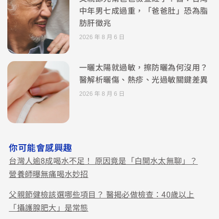
中年男七成過重，「爸爸肚」恐為脂
肪肝徵兆
2026 年 8 月 6 日
一曬太陽就過敏，擦防曬為何沒用？
醫解析曬傷、熱疹、光過敏關鍵差異
2026 年 8 月 6 日
你可能會感興趣
台灣人逾8成喝水不足！ 原因竟是「白開水太無聊」？
營養師曝無痛喝水妙招
父親節健檢該選哪些項目？ 醫揭必做檢查：40歲以上
「攝護腺肥大」是常態