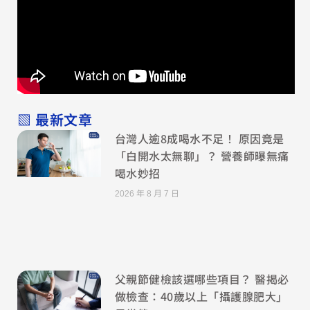
▧ 最新文章
台灣人逾8成喝水不足！ 原因竟是
「白開水太無聊」？ 營養師曝無痛
喝水妙招
2026 年 8 月 7 日
父親節健檢該選哪些項目？ 醫揭必
做檢查：40歲以上「攝護腺肥大」