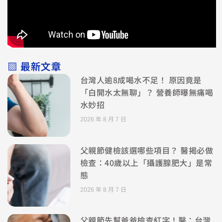
▧ 最新文章
台灣人逾8成喝水不足！ 原因竟是
「白開水太無聊」？ 營養師曝無痛喝
水妙招
2026 年 8 月 7 日
父親節健檢該選哪些項目？ 醫揭必做
檢查：40歲以上「攝護腺肥大」是常
態
2026 年 8 月 7 日
父親節先幫爸爸檢查紅字！醫：台灣