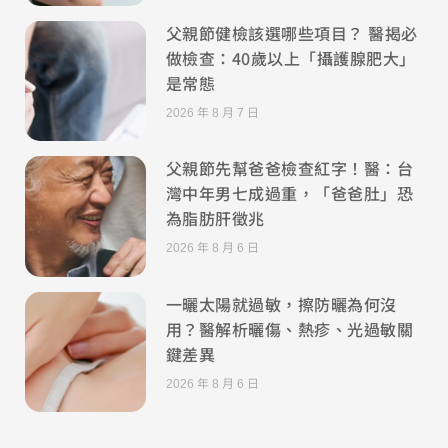
父親節健檢該選哪些項目？ 醫揭必
做檢查：40歲以上「攝護腺肥大」
是常態
2026 年 8 月 7 日
父親節先幫爸爸檢查紅字！醫：台
灣中年男七成過重，「爸爸肚」恐
為脂肪肝徵兆
2026 年 8 月 6 日
一曬太陽就過敏，擦防曬為何沒
用？醫解析曬傷、熱疹、光過敏關
鍵差異
2026 年 8 月 6 日