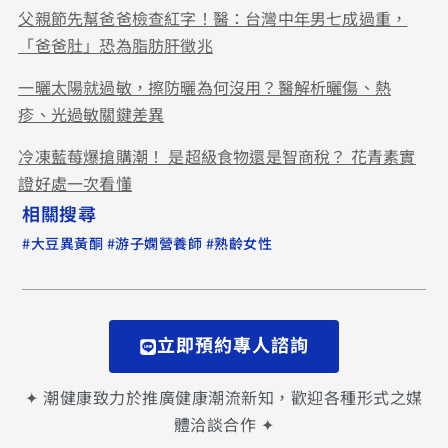
父親節先幫爸爸檢查紅字！醫：台灣中年男七成過重，
「爸爸肚」恐為脂肪肝徵兆
一曬太陽就過敏，擦防曬為何沒用？醫解析曬傷、熱
疹、光過敏關鍵差異
冷凍藍莓爆搶購潮！ 是超級食物還是智商稅？ 花青素實
證好處一次看懂
相關搜尋
#
#
#
大豆異黃酮
游子嫻營養師
熟齡女性
立即預約專人諮詢
✦ 潮健康致力於推廣健康潮流新知，歡迎各種形式之媒
體洽談合作 ✦