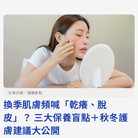
文章分類／
潮爆焦點
換季肌膚頻喊「乾癢、脫
皮」？ 三大保養盲點＋秋冬護
膚建議大公開