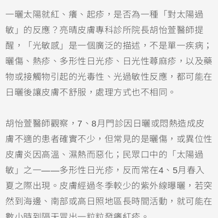
一曬太陽就紅、癢、起疹，是否為一種「對太陽過
敏」的反應？亮晴皮膚專科診所院長胡怡萱醫師提
醒，「光敏感」是一個廣泛的描述，不是單一疾病；
曬傷
、熱疹、多形性日光疹、日光性
蕁麻疹
，以及藥
物或接觸物引起的光毒性、光過敏性反應，都可能在
日曬後讓皮膚不舒服，處理方式也不相同。
胡怡萱醫師觀察，7、8月門診因日曬或悶熱造成皮
膚不適的患者確實不少，但常見的是曬傷，或
異位性
皮膚炎
因高溫、濕熱而惡化；民眾口中的「太陽過
敏」之一——多形性日光疹，反而常在4、5月春入
夏之際出現。皮膚經過冬季較少的紫外線曝曬，若突
然到海邊、南部或高日照地區長時間活動，就可能在
數小時到隔天冒出一粒粒發癢紅疹。