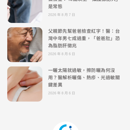
是常態
2026 年 8 月 7 日
父親節先幫爸爸檢查紅字！醫：台
灣中年男七成過重，「爸爸肚」恐
為脂肪肝徵兆
2026 年 8 月 6 日
一曬太陽就過敏，擦防曬為何沒
用？醫解析曬傷、熱疹、光過敏關
鍵差異
2026 年 8 月 6 日