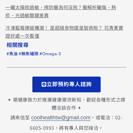
一曬太陽就過敏，擦防曬為何沒用？醫解析曬傷、熱
疹、光過敏關鍵差異
冷凍藍莓爆搶購潮！ 是超級食物還是智商稅？ 花青素實
證好處一次看懂
相關搜尋
#
#
#
魚油
鮪魚罐頭
Omega-3
立即預約專人諮詢
✦ 潮健康致力於推廣健康潮流新知，歡迎各種形式之媒
體洽談合作 ✦
請來信至
，或電洽：02-
coolhealthtw@gmail.com
6605-0993，將有專人與您接洽。