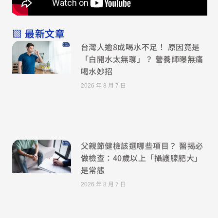
▧ 最新文章
台灣人逾8成喝水不足！ 原因竟是
「白開水太無聊」？ 營養師曝無痛
喝水妙招
2026 年 8 月 7 日
父親節健檢該選哪些項目？ 醫揭必
做檢查：40歲以上「攝護腺肥大」
是常態
2026 年 8 月 7 日