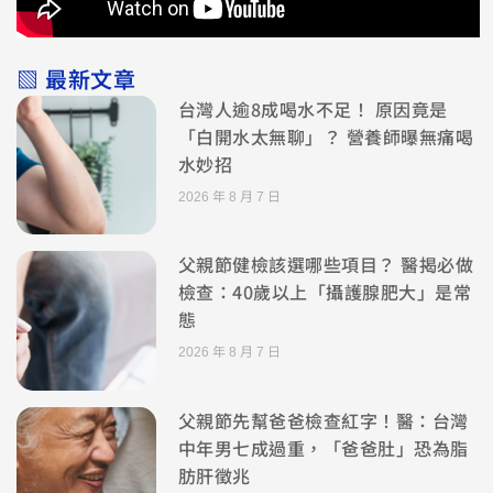
▧ 最新文章
台灣人逾8成喝水不足！ 原因竟是
「白開水太無聊」？ 營養師曝無痛喝
水妙招
2026 年 8 月 7 日
父親節健檢該選哪些項目？ 醫揭必做
檢查：40歲以上「攝護腺肥大」是常
態
2026 年 8 月 7 日
父親節先幫爸爸檢查紅字！醫：台灣
中年男七成過重，「爸爸肚」恐為脂
肪肝徵兆