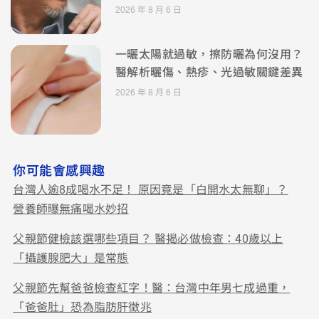
2026 年 8 月 6 日
一曬太陽就過敏，擦防曬為何沒用？
醫解析曬傷、熱疹、光過敏關鍵差異
2026 年 8 月 6 日
你可能會感興趣
台灣人逾8成喝水不足！ 原因竟是「白開水太無聊」？
營養師曝無痛喝水妙招
父親節健檢該選哪些項目？ 醫揭必做檢查：40歲以上
「攝護腺肥大」是常態
父親節先幫爸爸檢查紅字！醫：台灣中年男七成過重，
「爸爸肚」恐為脂肪肝徵兆