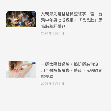
父親節先幫爸爸檢查紅字！醫：台
灣中年男七成過重，「爸爸肚」恐
為脂肪肝徵兆
2026 年 8 月 6 日
一曬太陽就過敏，擦防曬為何沒
用？醫解析曬傷、熱疹、光過敏關
鍵差異
2026 年 8 月 6 日