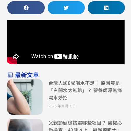
▧ 最新文章
台灣人逾8成喝水不足！ 原因竟是
「白開水太無聊」？ 營養師曝無痛
喝水妙招
2026 年 8 月 7 日
父親節健檢該選哪些項目？ 醫揭必
做檢查：40歲以上「攝護腺肥大」