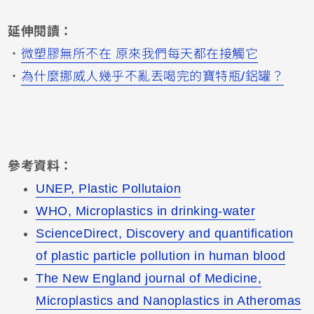
延伸閱讀：
・
微塑膠無所不在 原來我們每天都在接觸它
・
為什麼挪威人幾乎不亂丟喝完的寶特瓶/鋁罐？
參考資料：
UNEP, Plastic Pollutaion
WHO, Microplastics in drinking-water
ScienceDirect, Discovery and quantification
of plastic particle pollution in human blood
The New England journal of Medicine,
Microplastics and Nanoplastics in Atheromas