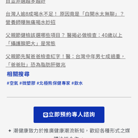
目並非選越多越好
台灣人逾8成喝水不足！ 原因竟是「白開水太無聊」？
營養師曝無痛喝水妙招
父親節健檢該選哪些項目？ 醫揭必做檢查：40歲以上
「攝護腺肥大」是常態
父親節先幫爸爸檢查紅字！醫：台灣中年男七成過重，
「爸爸肚」恐為脂肪肝徵兆
相關搜尋
#
#
#
#
空氣
微塑膠
北極熊保健專家
飲水
立即預約專人諮詢
✦ 潮健康致力於推廣健康潮流新知，歡迎各種形式之媒