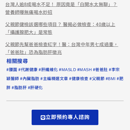
台灣人逾8成喝水不足！ 原因竟是「白開水太無聊」？
營養師曝無痛喝水妙招
父親節健檢該選哪些項目？ 醫揭必做檢查：40歲以上
「攝護腺肥大」是常態
父親節先幫爸爸檢查紅字！醫：台灣中年男七成過重，
「爸爸肚」恐為脂肪肝徵兆
相關搜尋
#
#
#
#
#
#
#
腰圍
代謝健康
肝纖維化
MASLD
MASH
爸爸肚
李宗
#
#
#
#
#
#
穎醫師
內臟脂肪
主編精選文章
健康檢查
父親節
BMI
肥
#
#
胖
脂肪肝
肝硬化
立即預約專人諮詢