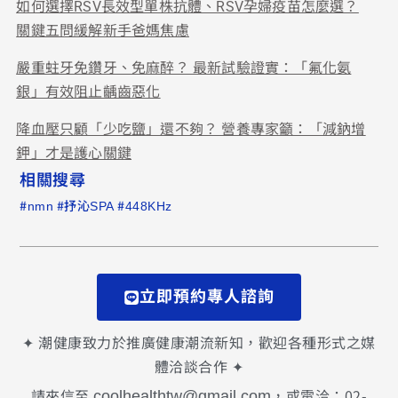
如何選擇RSV長效型單株抗體、RSV孕婦疫苗怎麼選？
關鍵五問緩解新手爸媽焦慮
嚴重蛀牙免鑽牙、免麻醉？ 最新試驗證實：「氟化氨
銀」有效阻止齲齒惡化
降血壓只顧「少吃鹽」還不夠？ 營養專家籲：「減鈉增
鉀」才是護心關鍵
相關搜尋
#
#
#
nmn
抒沁SPA
448KHz
立即預約專人諮詢
✦ 潮健康致力於推廣健康潮流新知，歡迎各種形式之媒
體洽談合作 ✦
請來信至
，或電洽：02-
coolhealthtw@gmail.com