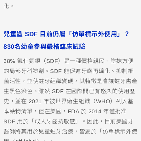
化。
兒童塗 SDF 目前仍屬「仿單標示外使用」？
830名幼童參與嚴格臨床試驗
38% 氟化氨銀（SDF）是一種價格親民、塗抹方便
的局部牙科塗劑。SDF 能促進
牙齒
再礦化、抑制細
菌活性，並使蛀牙組織變硬，其特徵是會讓蛀牙處產
生黑色染色。雖然 SDF 在國際間已有悠久的使用歷
史，並在 2021 年被世界衛生組織（WHO）列入基
本藥物清單，但在美國，FDA 於 2014 年僅批准 
SDF 用於「成人牙齒抗敏感」。因此，目前美國
牙
醫師
將其用於兒童蛀牙治療，皆屬於「仿單標示外使