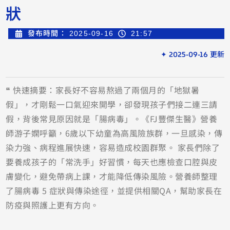
狀
發布時間：
2025-09-16
21:57
✦ 2025-09-16 更新
❝ 快速摘要：家長好不容易熬過了兩個月的「地獄暑
假」，才剛鬆一口氣迎來開學，卻發現孩子們接二連三請
假，背後常見原因就是「腸病毒」。《FJ豐傑生醫》營養
師游子嫻呼籲，6歲以下幼童為高風險族群，一旦感染，傳
染力強、病程進展快速，容易造成校園群聚。 家長們除了
要養成孩子的「常洗手」好習慣，每天也應檢查口腔與皮
膚變化，避免帶病上課，才能降低傳染風險。營養師整理
了腸病毒 5 症狀與傳染途徑，並提供相關QA，幫助家長在
防疫與照護上更有方向。