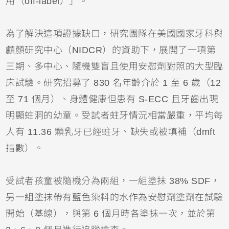
用（off-label）」。
為了解決這項證據缺口，研究團隊在美國國家牙科與
顱顏研究中心（NIDCR）的資助下，展開了一項第
三期、多中心、隨機雙盲且使用安慰劑對照的大型臨
床試驗。研究招募了 830 名年齡介於 1 至 6 歲（12 
至 71 個月）、身體健康但患有 S-ECC 且牙齒出現
明顯蛀洞的幼童。受試者蛀牙情況相當嚴重，平均每
人有 11.36 顆乳牙已經蛀牙、缺失或被填補（dmft 
指數）。
受試者孩童被隨機分為兩組，一組塗抹 38% SDF，
另一組塗抹帶有藍色染料的水作為安慰劑塗劑在試驗
開始（基線），與第 6 個月時各塗抹一次，並於第