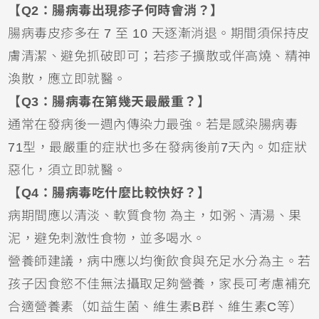
【Q2：腸病毒出現疹子何時會消？】
腸病毒皮疹多在 7 至 10 天逐漸消退。期間須保持皮
膚清潔、避免抓破即可；若疹子擴散或伴高燒、精神
渙散，應立即就醫。
【Q3：腸病毒在第幾天最嚴重？】
通常在發病後一週內傳染力最強。若是感染腸病毒
71型，最嚴重的症狀也多在發病後前7天內。如症狀
惡化，須立即就醫。
【Q4：腸病毒吃什麼比較快好？】
病期間應以清淡、軟質食物 為主，如粥、清湯、果
泥，避免刺激性食物，並多喝水。
營養師建議，病中應以均衡飲食與充足水分為主。若
孩子因食慾不佳無法攝取足夠營養，家長可考慮補充
合適營養素（如益生菌、維生素B群、維生素C等）