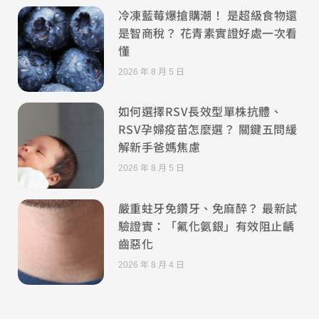
冷凍藍莓爆搶購潮！ 是超級食物還
是智商稅？ 花青素實證好處一次看
懂
2026 年 8 月 5 日
如何選擇RSV長效型單株抗體、
RSV孕婦疫苗怎麼選？ 關鍵五問緩
解新手爸媽焦慮
2026 年 8 月 5 日
嚴重蛀牙免鑽牙、免麻醉？ 最新試
驗證實：「氟化氨銀」有效阻止齲
齒惡化
2026 年 8 月 4 日