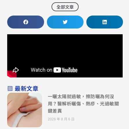
全部文章
▧ 最新文章
一曬太陽就過敏，擦防曬為何沒
用？醫解析曬傷、熱疹、光過敏關
鍵差異
2026 年 8 月 6 日