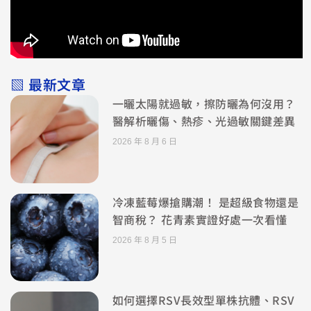
▧ 最新文章
一曬太陽就過敏，擦防曬為何沒用？
醫解析曬傷、熱疹、光過敏關鍵差異
2026 年 8 月 6 日
冷凍藍莓爆搶購潮！ 是超級食物還是
智商稅？ 花青素實證好處一次看懂
2026 年 8 月 5 日
如何選擇RSV長效型單株抗體、RSV