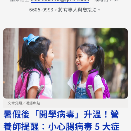
6605-0993，將有專人與您接洽。
文章分類／
潮爆焦點
暑假後「開學病毒」升溫！營
養師提醒：小心腸病毒 5 大症