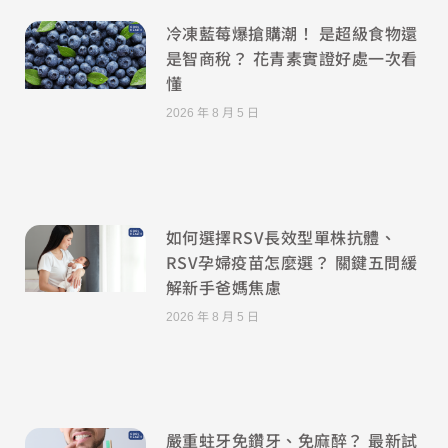
冷凍藍莓爆搶購潮！ 是超級食物還
是智商稅？ 花青素實證好處一次看
懂
2026 年 8 月 5 日
如何選擇RSV長效型單株抗體、
RSV孕婦疫苗怎麼選？ 關鍵五問緩
解新手爸媽焦慮
2026 年 8 月 5 日
嚴重蛀牙免鑽牙、免麻醉？ 最新試