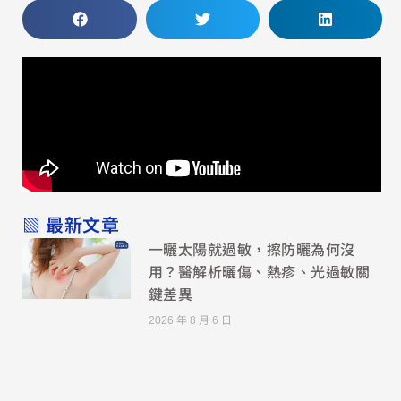
▧ 最新文章
一曬太陽就過敏，擦防曬為何沒
用？醫解析曬傷、熱疹、光過敏關
鍵差異
2026 年 8 月 6 日