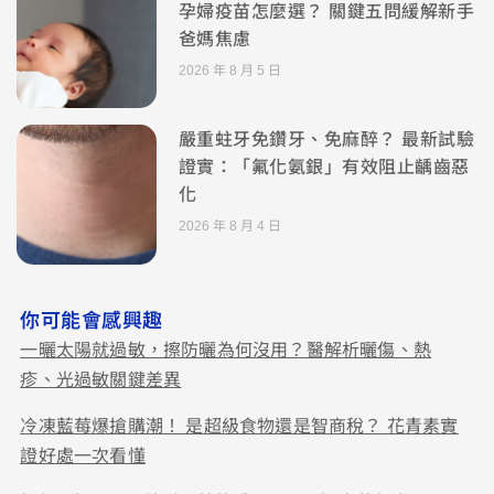
孕婦疫苗怎麼選？ 關鍵五問緩解新手
爸媽焦慮
2026 年 8 月 5 日
嚴重蛀牙免鑽牙、免麻醉？ 最新試驗
證實：「氟化氨銀」有效阻止齲齒惡
化
2026 年 8 月 4 日
你可能會感興趣
一曬太陽就過敏，擦防曬為何沒用？醫解析曬傷、熱
疹、光過敏關鍵差異
冷凍藍莓爆搶購潮！ 是超級食物還是智商稅？ 花青素實
證好處一次看懂