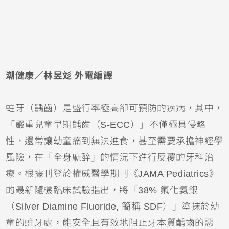
潮健康／林昱彣 外電編譯
蛀牙
（
齲齒
）是盛行率極高卻可預防的疾病，其中，
「嚴重兒童早期齲齒（S-ECC）」不僅極具侵略
性，還常讓幼童痛到無法進食，甚至需要承擔神經學
風險，在「
全身麻醉
」的情況下進行反覆的
牙科治
療
。根據刊登於權威醫學期刊《JAMA Pediatrics》
的最新隨機臨床試驗指出，將「38% 氟化氨銀
（Silver Diamine Fluoride, 簡稱 SDF）」塗抹於幼
童的蛀牙處，能安全且有效地阻止牙本質齲齒的惡