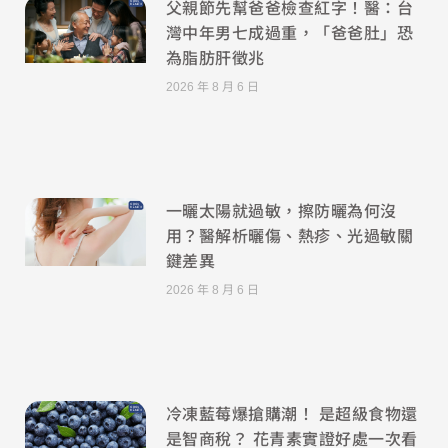
父親節先幫爸爸檢查紅字！醫：台
灣中年男七成過重，「爸爸肚」恐
為脂肪肝徵兆
2026 年 8 月 6 日
一曬太陽就過敏，擦防曬為何沒
用？醫解析曬傷、熱疹、光過敏關
鍵差異
2026 年 8 月 6 日
冷凍藍莓爆搶購潮！ 是超級食物還
是智商稅？ 花青素實證好處一次看