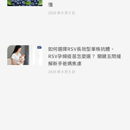
懂
2026 年 8 月 5 日
如何選擇RSV長效型單株抗體、
RSV孕婦疫苗怎麼選？ 關鍵五問緩
解新手爸媽焦慮
2026 年 8 月 5 日