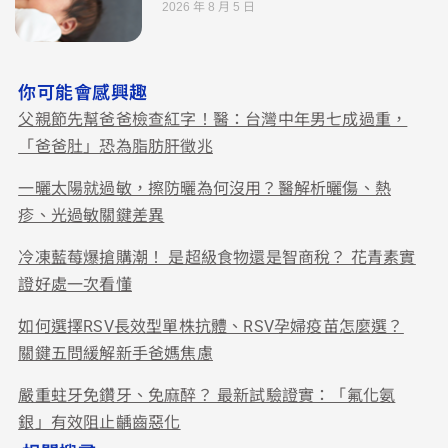
2026 年 8 月 5 日
你可能會感興趣
父親節先幫爸爸檢查紅字！醫：台灣中年男七成過重，
「爸爸肚」恐為脂肪肝徵兆
一曬太陽就過敏，擦防曬為何沒用？醫解析曬傷、熱
疹、光過敏關鍵差異
冷凍藍莓爆搶購潮！ 是超級食物還是智商稅？ 花青素實
證好處一次看懂
如何選擇RSV長效型單株抗體、RSV孕婦疫苗怎麼選？
關鍵五問緩解新手爸媽焦慮
嚴重蛀牙免鑽牙、免麻醉？ 最新試驗證實：「氟化氨
銀」有效阻止齲齒惡化