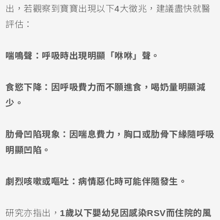
出，若觀察到寶寶出現以下4大徵兆，建議盡快就醫
評估：
喘鳴聲：呼吸時出現明顯「咻咻」聲。
食慾下降：因呼吸費力而不願進食，喝奶量明顯減
少。
肋骨凹陷現象：因喘息費力，胸口或肋骨下緣隨呼吸
明顯凹陷。
劇烈咳嗽或嘔吐：病情惡化時可能伴隨發生。
研究亦指出，
1歲以下
嬰幼兒
因感染RSV而住院的風