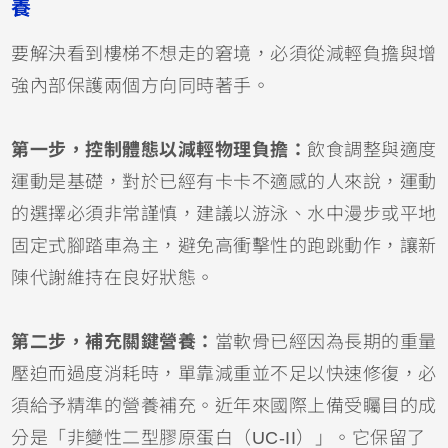
養
要解決看到樓梯不想走的窘境，必須從減輕負擔與增
強內部保護兩個方向同時著手。
第一步，控制體態以減輕物理負擔：
飲食調整與適度
運動是基礎，對於已經有卡卡不適感的人來說，運動
的選擇必須非常謹慎，建議以游泳、水中漫步或平地
固定式腳踏車為主，避免高衝擊性的跑跳動作，讓新
陳代謝維持在良好狀態。
第二步，補充關鍵營養：
當軟骨已經因為長期的重量
壓迫而過度消耗時，單靠減重並不足以快速修復，必
須給予精準的營養補充。近年來國際上備受矚目的成
分是「非變性二型膠原蛋白（UC-II）」。它保留了