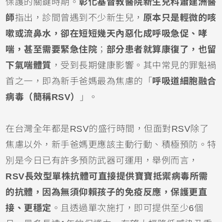
保護的關鍵時期。
彰化基督教醫院新生兒科蕭建洲醫
師
指出，診間曾遇到不少新生兒，
原本只是輕微的
咳
嗽
或
流鼻水
，卻在短短幾天內惡化成呼吸急促、哮
喘，甚至需要緊急
住院
；
部分患者就算康復了，也留
下
氣喘
體質
，受到長期健康影響。其中常見的罪魁禍
首之一，即為新手爸媽最為焦慮的「
呼吸道細胞融合
病毒
（簡稱RSV）
」。
在台灣全年都是RSV的盛行時間，但面對RSV除了
焦慮以外，新手爸媽更應該主動行動、積極預防。特
別是今日已有許多預防武器可運用，舉例而言，
RSV長效型單株抗體
可直接提供寶寶抵禦病毒所需
的抗體，因為無須仰賴孩子的免疫反應，保護更直
接、更穩定
。且透過單次施打，即可提供至少6個