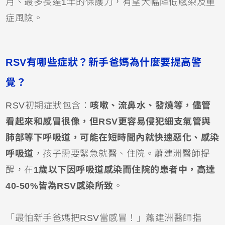
月、最多長達1年的保護力，有望大幅降低感染及重
症風險。
RSV有哪些症狀？新手爸媽為什麼要提高警
覺？
RSV初期症狀包含：
咳嗽、流鼻水、
發燒
等，儘管
看起來和感冒很像，但RSV更容易侵犯細支氣管與
肺部等下呼吸道，可能在短時間內就快速惡化、感染
呼吸道
，孩子需要緊急就醫、住院。蕭建洲醫師提
醒，在
1歲以下因
呼吸道感染
而住院的患者中，高達
40-50%皆為RSV感染所致
。
「最怕新手爸媽把RSV當感冒！」蕭建洲醫師指