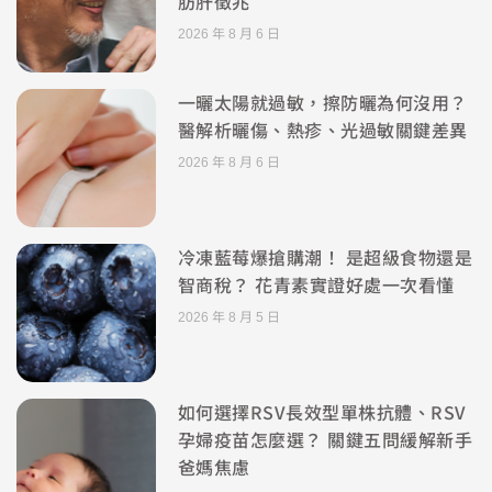
肪肝徵兆
2026 年 8 月 6 日
一曬太陽就過敏，擦防曬為何沒用？
醫解析曬傷、熱疹、光過敏關鍵差異
2026 年 8 月 6 日
冷凍藍莓爆搶購潮！ 是超級食物還是
智商稅？ 花青素實證好處一次看懂
2026 年 8 月 5 日
如何選擇RSV長效型單株抗體、RSV
孕婦疫苗怎麼選？ 關鍵五問緩解新手
爸媽焦慮