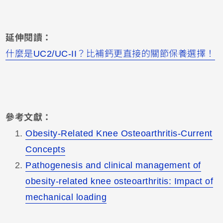
延伸閱讀：
什麼是UC2/UC-II？比補鈣更直接的關節保養選擇！
參考文獻：
Obesity-Related Knee Osteoarthritis-Current
Concepts
Pathogenesis and clinical management of
obesity-related knee osteoarthritis: Impact of
mechanical loading