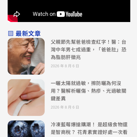
▧ 最新文章
父親節先幫爸爸檢查紅字！醫：台
灣中年男七成過重，「爸爸肚」恐
為脂肪肝徵兆
2026 年 8 月 6 日
一曬太陽就過敏，擦防曬為何沒
用？醫解析曬傷、熱疹、光過敏關
鍵差異
2026 年 8 月 6 日
冷凍藍莓爆搶購潮！ 是超級食物還
是智商稅？ 花青素實證好處一次看