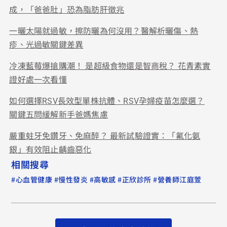
成，「爸爸肚」恐為脂肪肝徵兆
一曬太陽就過敏，擦防曬為何沒用？醫解析曬傷、熱
疹、光過敏關鍵差異
冷凍藍莓爆搶購潮！ 是超級食物還是智商稅？ 花青素實
證好處一次看懂
如何選擇RSV長效型單株抗體、RSV孕婦疫苗怎麼選？
關鍵五問緩解新手爸媽焦慮
嚴重蛀牙免鑽牙、免麻醉？ 最新試驗證實：「氟化氨
銀」有效阻止齲齒惡化
相關搜尋
#
#
#
#
#
心血管健康
慢性發炎
高敏感
正欣診所
營養師江庭萱