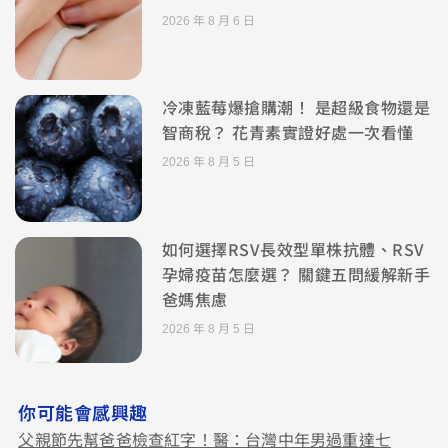
2026 年 8 月 6 日
冷凍藍莓爆搶購潮！ 是超級食物還是
智商稅？ 花青素實證好處一次看懂
2026 年 8 月 5 日
如何選擇RSV長效型單株抗體、RSV
孕婦疫苗怎麼選？ 關鍵五問緩解新手
爸媽焦慮
2026 年 8 月 5 日
你可能會感興趣
父親節先幫爸爸檢查紅字！醫：台灣中年男過重達七