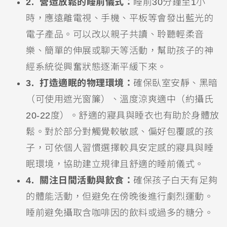
2. 營造放鬆的睡前儀式：
睡前30分鐘至1小
時，應遠離電視、手機、平板等會發出藍光的
電子產品。可以改以親子共讀、聆聽輕柔音
樂、簡單的伸展或聊天等活動，幫助孩子的神
經系統從興奮狀態逐漸平緩下來。
3. 打造適眠的物理環境：
確保臥室安靜、黑暗
（可使用遮光窗簾）、溫度涼爽適中（約攝氏
20-22度）。舒適的寢具與睡衣也有助於身體放
鬆。對於部分對觸覺較敏感、偏好包覆感的孩
子，可依個人習慣選擇較具安定感的寢具與睡
眠環境，協助建立規律且舒適的睡前儀式。
4. 關注日間活動與飲食：
確保孩子白天有足夠
的體能活動，但避免在傍晚後進行劇烈運動。
睡前避免攝取含咖啡因的飲料或過多的糖分。