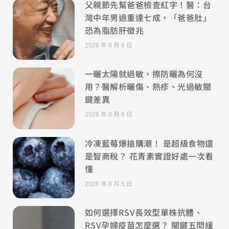
父親節先幫爸爸檢查紅字！醫：台
灣中年男過重達七成，「爸爸肚」
恐為脂肪肝徵兆
2026 年 8 月 6 日
一曬太陽就過敏，擦防曬為何沒
用？醫解析曬傷、熱疹、光過敏關
鍵差異
2026 年 8 月 6 日
冷凍藍莓爆搶購潮！ 是超級食物還
是智商稅？ 花青素實證好處一次看
懂
2026 年 8 月 5 日
如何選擇RSV長效型單株抗體、
RSV孕婦疫苗怎麼選？ 關鍵五問緩