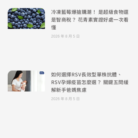
冷凍藍莓爆搶購潮！ 是超級食物還
是智商稅？ 花青素實證好處一次看
懂
2026 年 8 月 5 日
如何選擇RSV長效型單株抗體、
RSV孕婦疫苗怎麼選？ 關鍵五問緩
解新手爸媽焦慮
2026 年 8 月 5 日