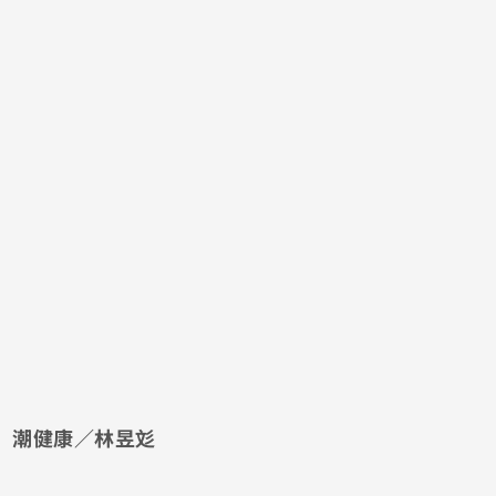
潮健康／林昱彣