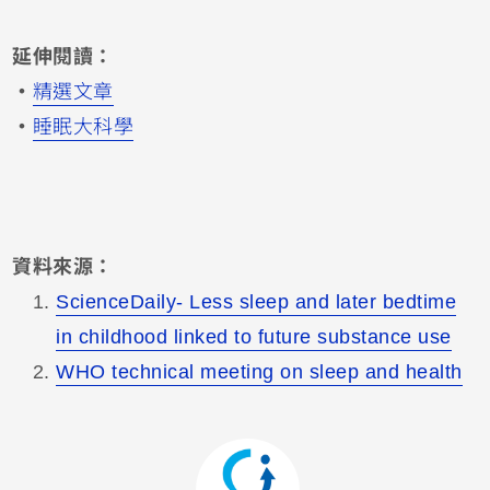
延伸閱讀：
・
精選文章
・
睡眠大科學
資料來源：
ScienceDaily- Less sleep and later bedtime
in childhood linked to future substance use
WHO technical meeting on sleep and health