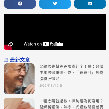
▧ 最新文章
父親節先幫爸爸檢查紅字！醫：台灣
中年男過重達七成，「爸爸肚」恐為
脂肪肝徵兆
2026 年 8 月 6 日
一曬太陽就過敏，擦防曬為何沒用？
醫解析曬傷、熱疹、光過敏關鍵差異