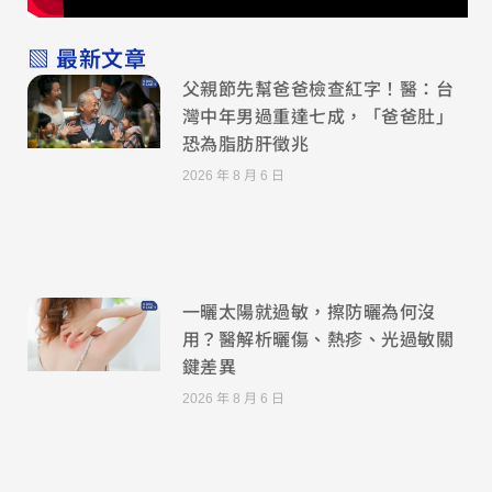
▧ 最新文章
父親節先幫爸爸檢查紅字！醫：台
灣中年男過重達七成，「爸爸肚」
恐為脂肪肝徵兆
2026 年 8 月 6 日
一曬太陽就過敏，擦防曬為何沒
用？醫解析曬傷、熱疹、光過敏關
鍵差異
2026 年 8 月 6 日