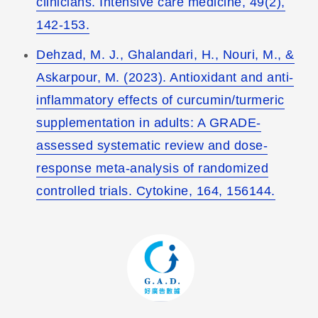
clinicians. Intensive care medicine, 49(2),
142-153.
Dehzad, M. J., Ghalandari, H., Nouri, M., &
Askarpour, M. (2023). Antioxidant and anti-
inflammatory effects of curcumin/turmeric
supplementation in adults: A GRADE-
assessed systematic review and dose-
response meta-analysis of randomized
controlled trials. Cytokine, 164, 156144.