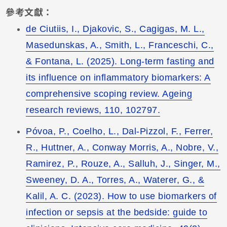
參考文獻：
de Ciutiis, I., Djakovic, S., Cagigas, M. L.,
Masedunskas, A., Smith, L., Franceschi, C.,
& Fontana, L. (2025). Long-term fasting and
its influence on inflammatory biomarkers: A
comprehensive scoping review. Ageing
research reviews, 110, 102797.
Póvoa, P., Coelho, L., Dal-Pizzol, F., Ferrer,
R., Huttner, A., Conway Morris, A., Nobre, V.,
Ramirez, P., Rouze, A., Salluh, J., Singer, M.,
Sweeney, D. A., Torres, A., Waterer, G., &
Kalil, A. C. (2023). How to use biomarkers of
infection or sepsis at the bedside: guide to