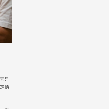
素是
定情
。