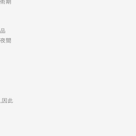
術期
品
夜間
,因此