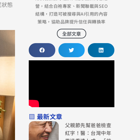
眠狀態
營，結合白袍專家、新聞聯載與SEO
結構，打造可被搜尋與AI引用的內容
策略，協助品牌提升信任與轉換率
全部文章
▧ 最新文章
父親節先幫爸爸檢查
紅字！醫：台灣中年