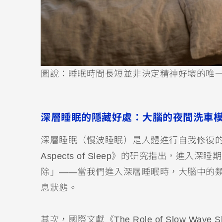
圖說：睡眠時間長短並非決定精神好壞的唯
深層睡眠的隱藏好處：大腦的夜間洗車
深層睡眠（慢波睡眠）是人體進行自我修復的黃金時期
Aspects of Sleep》的研究指出，
除」——當我們進入深層睡眠時，大腦中的
息狀態。
其次，國際文獻《The Role of Slow Wave 