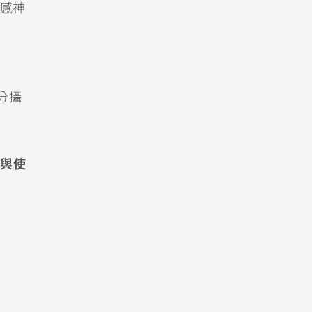
交感神
分攝
與使