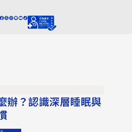
麼辦？認識深層睡眠與
慣
26