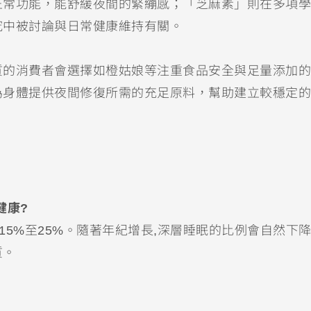
正常功能，能舒緩夜間的緊繃感；「芝麻素」則在多項學
究中被討論與日常健康維持有關。
質的消費者會選擇如橙姑娘等注重食品安全與足量添加的
為身體提供夜間修復所需的充足原料，幫助建立較穩定的
健康?
5%至25%。隨著年紀增長,深層睡眠的比例會自然下降
質。