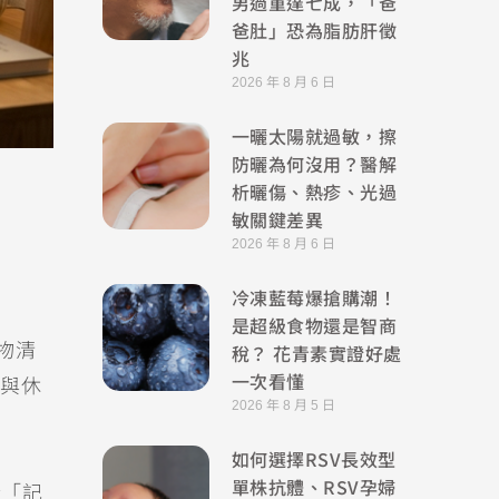
男過重達七成，「爸
爸肚」恐為脂肪肝徵
兆
2026 年 8 月 6 日
一曬太陽就過敏，擦
防曬為何沒用？醫解
析曬傷、熱疹、光過
敏關鍵差異
2026 年 8 月 6 日
冷凍藍莓爆搶購潮！
是超級食物還是智商
廢物清
稅？ 花青素實證好處
一次看懂
與休
2026 年 8 月 5 日
如何選擇RSV長效型
單株抗體、RSV孕婦
助於「記