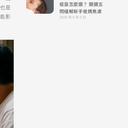
疫苗怎麼選？ 關鍵五
也是
問緩解新手爸媽焦慮
能影
2026 年 8 月 5 日