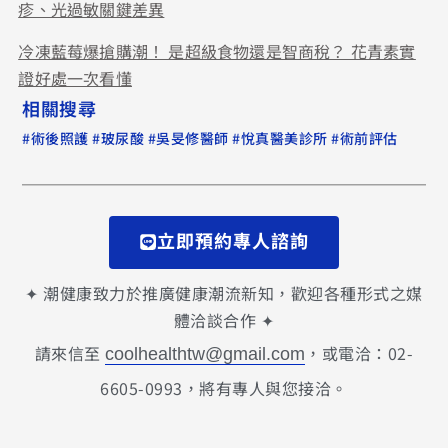
疹、光過敏關鍵差異
冷凍藍莓爆搶購潮！ 是超級食物還是智商稅？ 花青素實
證好處一次看懂
相關搜尋
#
#
#
#
#
術後照護
玻尿酸
吳旻修醫師
悅真醫美診所
術前評估
立即預約專人諮詢
✦ 潮健康致力於推廣健康潮流新知，歡迎各種形式之媒
體洽談合作 ✦
請來信至
，或電洽：02-
coolhealthtw@gmail.com
6605-0993，將有專人與您接洽。