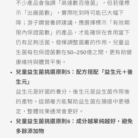
不少產品會強調「高達數百億菌」，但若僅標
示「出廠菌數」，實際吃到時可能已大幅下
降；游子嫻營養師建議，應選擇標示「有效期
限內保證菌數」的產品，才能確保在食用當下
仍有足夠活菌，發揮調整菌叢的作用。兒童益
生菌每包保證菌數在50–250億之間，更有助健
康維持與體質平衡。
兒童益生菌挑選原則5：配方搭配「益生元＋後
生元」
益生元是好菌的養分，後生元是益生菌作用後
的產物。這類複方能幫助益生菌在腸道中更穩
定，整體效果通常會更好。
兒童益生菌挑選原則6：成分越單純越好，避免
多餘添加物