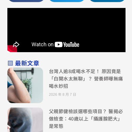
▧ 最新文章
台灣人逾8成喝水不足！ 原因竟是
「白開水太無聊」？ 營養師曝無痛
喝水妙招
2026 年 8 月 7 日
父親節健檢該選哪些項目？ 醫揭必
做檢查：40歲以上「攝護腺肥大」
是常態