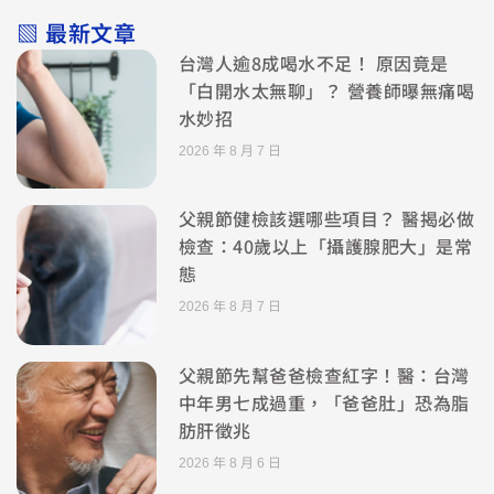
▧ 最新文章
台灣人逾8成喝水不足！ 原因竟是
「白開水太無聊」？ 營養師曝無痛喝
水妙招
2026 年 8 月 7 日
父親節健檢該選哪些項目？ 醫揭必做
檢查：40歲以上「攝護腺肥大」是常
態
2026 年 8 月 7 日
父親節先幫爸爸檢查紅字！醫：台灣
中年男七成過重，「爸爸肚」恐為脂
肪肝徵兆
2026 年 8 月 6 日