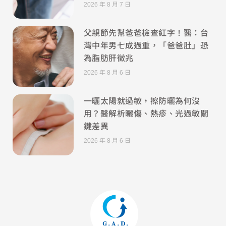
2026 年 8 月 7 日
父親節先幫爸爸檢查紅字！醫：台
灣中年男七成過重，「爸爸肚」恐
為脂肪肝徵兆
2026 年 8 月 6 日
一曬太陽就過敏，擦防曬為何沒
用？醫解析曬傷、熱疹、光過敏關
鍵差異
2026 年 8 月 6 日