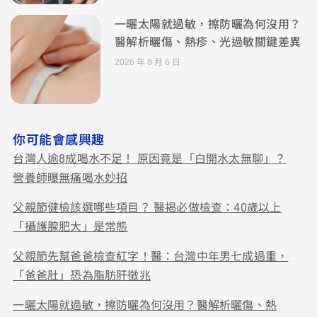
一曬太陽就過敏，擦防曬為何沒用？
醫解析曬傷、熱疹、光過敏關鍵差異
2026 年 8 月 6 日
你可能會感興趣
台灣人逾8成喝水不足！ 原因竟是「白開水太無聊」？
營養師曝無痛喝水妙招
父親節健檢該選哪些項目？ 醫揭必做檢查：40歲以上
「攝護腺肥大」是常態
父親節先幫爸爸檢查紅字！醫：台灣中年男七成過重，
「爸爸肚」恐為脂肪肝徵兆
一曬太陽就過敏，擦防曬為何沒用？醫解析曬傷、熱