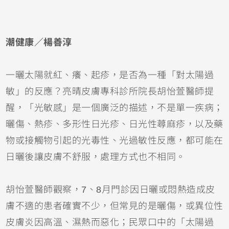
潮健康／楊善淳
一曬太陽就紅、癢、起疹，是否為一種「對太陽過
敏」的反應？亮晴皮膚專科診所院長胡怡萱醫師提
醒，「光敏感」是一個廣泛的描述，不是單一疾病；
曬傷
、熱疹、多形性日光疹、日光性
蕁麻疹
，以及藥
物或接觸物引起的光毒性、光過敏性反應，都可能在
日曬後讓皮膚不舒服，處理方式也不相同。
胡怡萱醫師觀察，7、8月門診因日曬或悶熱造成皮
膚不適的患者確實不少，但常見的是曬傷，或
異位性
皮膚炎
因高溫、濕熱而惡化；民眾口中的「太陽過