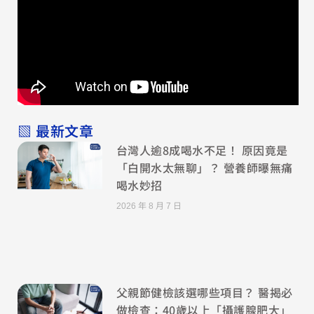
▧ 最新文章
台灣人逾8成喝水不足！ 原因竟是
「白開水太無聊」？ 營養師曝無痛
喝水妙招
2026 年 8 月 7 日
父親節健檢該選哪些項目？ 醫揭必
做檢查：40歲以上「攝護腺肥大」