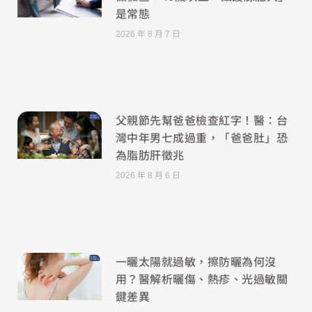
是常態
2026 年 8 月 7 日
父親節先幫爸爸檢查紅字！醫：台
灣中年男七成過重，「爸爸肚」恐
為脂肪肝徵兆
2026 年 8 月 6 日
一曬太陽就過敏，擦防曬為何沒
用？醫解析曬傷、熱疹、光過敏關
鍵差異