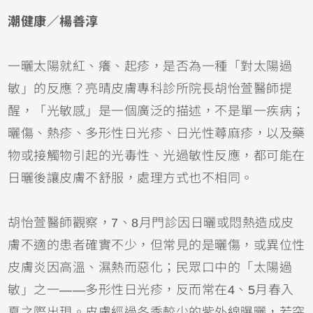
潮健康／楊善淳
一曬太陽就紅、癢、起疹，是否為一種「對太陽過
敏」的反應？亮晴皮膚專科診所院長胡怡萱醫師提
醒，「光敏感」是一個廣泛的描述，不是單一疾病；
曬傷
、熱疹、多形性日光疹、日光性
蕁麻疹
，以及藥
物或接觸物引起的光毒性、光過敏性反應，都可能在
日曬後讓皮膚不舒服，處理方式也不相同。
胡怡萱醫師觀察，7、8月門診因日曬或悶熱造成皮
膚不適的患者確實不少，但常見的是曬傷，或
異位性
皮膚炎
因高溫、濕熱而惡化；民眾口中的「太陽過
敏」之一——多形性日光疹，反而常在4、5月春入
夏之際出現。皮膚經過冬季較少的紫外線曝曬，若突