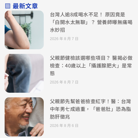
▧ 最新文章
台灣人逾8成喝水不足！ 原因竟是
「白開水太無聊」？ 營養師曝無痛喝
水妙招
2026 年 8 月 7 日
父親節健檢該選哪些項目？ 醫揭必做
檢查：40歲以上「攝護腺肥大」是常
態
2026 年 8 月 7 日
父親節先幫爸爸檢查紅字！醫：台灣
中年男七成過重，「爸爸肚」恐為脂
肪肝徵兆
2026 年 8 月 6 日