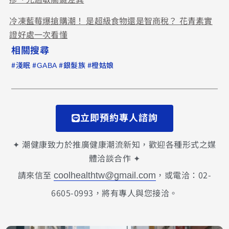
冷凍藍莓爆搶購潮！ 是超級食物還是智商稅？ 花青素實
證好處一次看懂
相關搜尋
#
#
#
#
淺眠
GABA
銀髮族
橙姑娘
立即預約專人諮詢
✦ 潮健康致力於推廣健康潮流新知，歡迎各種形式之媒
體洽談合作 ✦
請來信至
，或電洽：02-
coolhealthtw@gmail.com
6605-0993，將有專人與您接洽。