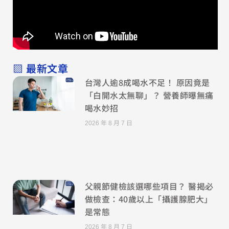
▧ 最新文章
台灣人逾8成喝水不足！ 原因竟是
「白開水太無聊」？ 營養師曝無痛
喝水妙招
2026 年 8 月 7 日
父親節健檢該選哪些項目？ 醫揭必
做檢查：40歲以上「攝護腺肥大」
是常態
2026 年 8 月 7 日