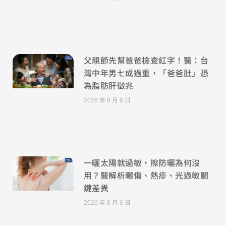
父親節先幫爸爸檢查紅字！醫：台
灣中年男七成過重，「爸爸肚」恐
為脂肪肝徵兆
2026 年 8 月 6 日
一曬太陽就過敏，擦防曬為何沒
用？醫解析曬傷、熱疹、光過敏關
鍵差異
2026 年 8 月 6 日