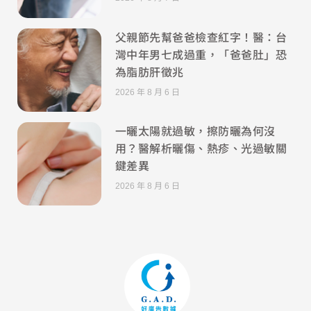
父親節先幫爸爸檢查紅字！醫：台
灣中年男七成過重，「爸爸肚」恐
為脂肪肝徵兆
2026 年 8 月 6 日
一曬太陽就過敏，擦防曬為何沒
用？醫解析曬傷、熱疹、光過敏關
鍵差異
2026 年 8 月 6 日