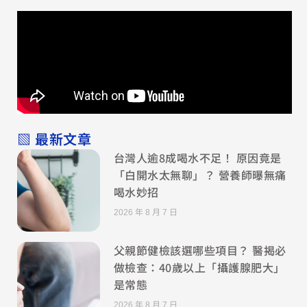
▧ 最新文章
台灣人逾8成喝水不足！ 原因竟是
「白開水太無聊」？ 營養師曝無痛
喝水妙招
2026 年 8 月 7 日
父親節健檢該選哪些項目？ 醫揭必
做檢查：40歲以上「攝護腺肥大」
是常態
2026 年 8 月 7 日