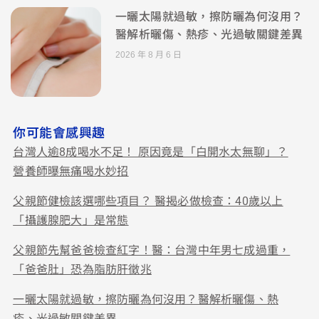
一曬太陽就過敏，擦防曬為何沒用？
醫解析曬傷、熱疹、光過敏關鍵差異
2026 年 8 月 6 日
你可能會感興趣
台灣人逾8成喝水不足！ 原因竟是「白開水太無聊」？
營養師曝無痛喝水妙招
父親節健檢該選哪些項目？ 醫揭必做檢查：40歲以上
「攝護腺肥大」是常態
父親節先幫爸爸檢查紅字！醫：台灣中年男七成過重，
「爸爸肚」恐為脂肪肝徵兆
一曬太陽就過敏，擦防曬為何沒用？醫解析曬傷、熱
疹、光過敏關鍵差異