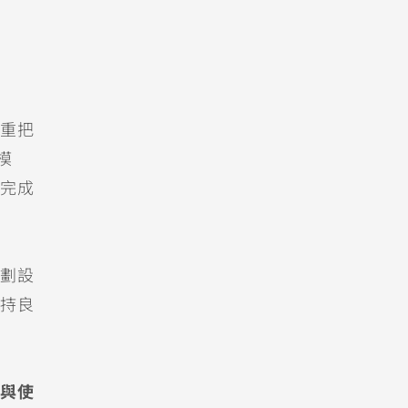
重把
模
完成
劃設
持良
與使