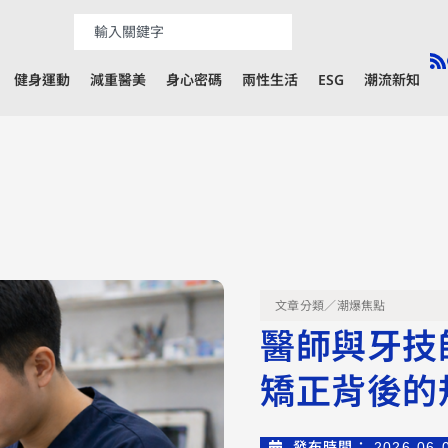
健身運動
減重醫美
身心密碼
兩性生活
ESG
潮流新知
文章分類／
潮爆焦點
醫師與牙技
矯正背後的
發布時間：
2026-06-