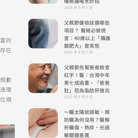
曝無痛喝水妙招
2026 年 8 月 7 日
父親節健檢該選哪些
項目？ 醫揭必做檢
查：40歲以上「攝護
富的
腺肥大」是常態
存在
2026 年 8 月 7 日
父親節先幫爸爸檢查
紅字！醫：台灣中年
規劃
男七成過重，「爸爸
肚」恐為脂肪肝徵兆
液環
2026 年 8 月 6 日
位規
一曬太陽就過敏，擦
防曬為何沒用？醫解
析曬傷、熱疹、光過
敏關鍵差異