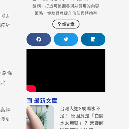
結構，打造可被搜尋與AI引用的內容
策略，協助品牌提升信任與轉換率
協助
全部文章
腔組
骨骼條
要
▧ 最新文章
台灣人逾8成喝水不
高精
足！ 原因竟是「白開
涉到
水太無聊」？ 營養師