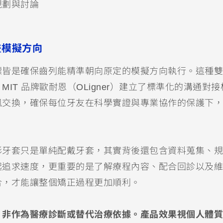
規劃與討論
畫模擬方向
標皆是確保齒列能精準朝向原定的模擬方向執行。這種雙
T 品牌歐耐恩（OLigner）建立了標準化的溝通對接
訊交換，確保每位牙友在科學實證與專業協作的保護下，
形牙套只是單純配戴牙套，其實背後還包含資料蒐集、規
起追求速度，更重要的是了解療程內容、配合回診以及維
合，才能讓整個矯正過程更加順利。
，非作為醫療診斷或替代治療依據。產品效果視個人體質