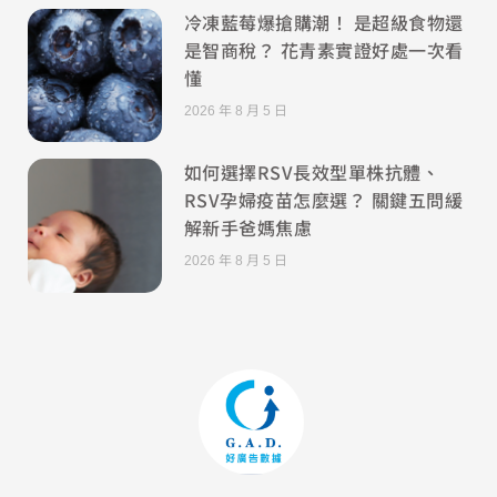
冷凍藍莓爆搶購潮！ 是超級食物還
是智商稅？ 花青素實證好處一次看
懂
2026 年 8 月 5 日
如何選擇RSV長效型單株抗體、
RSV孕婦疫苗怎麼選？ 關鍵五問緩
解新手爸媽焦慮
2026 年 8 月 5 日