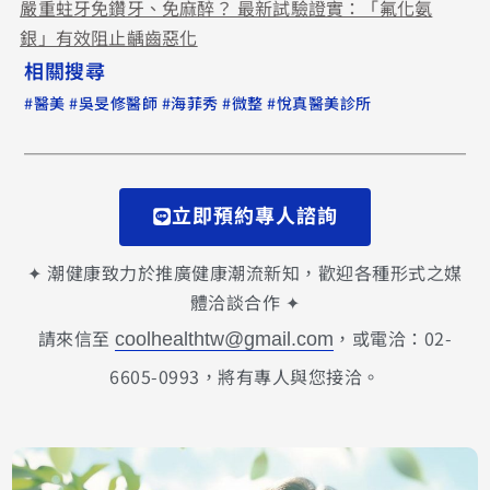
嚴重蛀牙免鑽牙、免麻醉？ 最新試驗證實：「氟化氨
銀」有效阻止齲齒惡化
相關搜尋
#
#
#
#
#
醫美
吳旻修醫師
海菲秀
微整
悅真醫美診所
立即預約專人諮詢
✦ 潮健康致力於推廣健康潮流新知，歡迎各種形式之媒
體洽談合作 ✦
請來信至
，或電洽：02-
coolhealthtw@gmail.com
6605-0993，將有專人與您接洽。