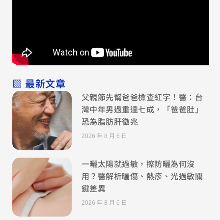
▧ 最新文章
父親節先幫爸爸檢查紅字！醫：台
灣中年男過重達七成，「爸爸肚」
恐為脂肪肝徵兆
2026 年 8 月 6 日
一曬太陽就過敏，擦防曬為何沒
用？醫解析曬傷、熱疹、光過敏關
鍵差異
2026 年 8 月 6 日