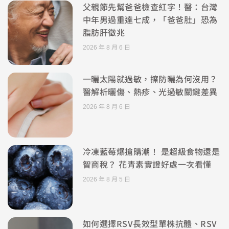
父親節先幫爸爸檢查紅字！醫：台灣
中年男過重達七成，「爸爸肚」恐為
脂肪肝徵兆
2026 年 8 月 6 日
一曬太陽就過敏，擦防曬為何沒用？
醫解析曬傷、熱疹、光過敏關鍵差異
2026 年 8 月 6 日
冷凍藍莓爆搶購潮！ 是超級食物還是
智商稅？ 花青素實證好處一次看懂
2026 年 8 月 5 日
如何選擇RSV長效型單株抗體、RSV