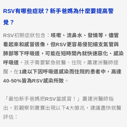
RSV有哪些症狀？新手爸媽為什麼要提高警
覺？
RSV初期症狀包含：
咳嗽、流鼻水、
發燒
等，儘管
看起來和感冒很像，但RSV更容易侵犯細支氣管與
肺部等下呼吸道，可能在短時間內就快速惡化、感染
呼吸道
，孩子需要緊急就醫、住院。蕭建洲醫師提
醒，在
1歲以下因
呼吸道感染
而住院的患者中，高達
40-50%皆為RSV感染所致
。
「最怕新手爸媽把RSV當感冒！」蕭建洲醫師指
出，若觀察到寶寶出現以下4大徵兆，建議盡快就醫
評估：