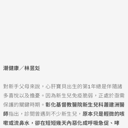
潮健康／林昱彣
對新手父母來說，心肝寶貝出生的第1年總是伴隨諸
多喜悅以及擔憂。因為
新生兒
免疫脆弱，正處於亟需
保護的關鍵時期。
彰化基督教醫院新生兒科蕭建洲醫
師
指出，診間曾遇到不少新生兒，
原本只是輕微的
咳
嗽
或
流鼻水
，卻在短短幾天內惡化成呼吸急促、哮