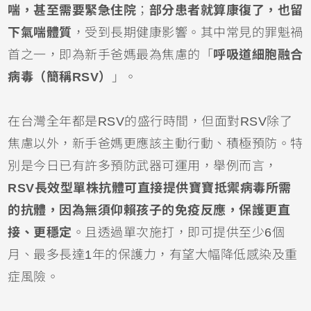
喘，甚至需要緊急
住院
；
部分患者就算康復了，也留
下
氣喘
體質
，受到長期健康影響。其中常見的罪魁禍
首之一，即為新手爸媽最為焦慮的「
呼吸道細胞融合
病毒
（簡稱RSV）
」。
在台灣全年都是RSV的盛行時間，但面對RSV除了
焦慮以外，新手爸媽更應該主動行動、積極預防。特
別是今日已有許多預防武器可運用，舉例而言，
RSV長效型單株抗體
可直接提供寶寶抵禦病毒所需
的抗體，因為無須仰賴孩子的免疫反應，保護更直
接、更穩定
。且透過單次施打，即可提供至少6個
月、最多長達1年的保護力，有望大幅降低感染及重
症風險。