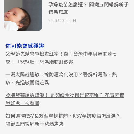
孕婦疫苗怎麼選？ 關鍵五問緩解新手
爸媽焦慮
2026 年 8 月 5 日
你可能會感興趣
父親節先幫爸爸檢查紅字！醫：台灣中年男過重達七
成，「爸爸肚」恐為脂肪肝徵兆
一曬太陽就過敏，擦防曬為何沒用？醫解析曬傷、熱
疹、光過敏關鍵差異
冷凍藍莓爆搶購潮！ 是超級食物還是智商稅？ 花青素實
證好處一次看懂
如何選擇RSV長效型單株抗體、RSV孕婦疫苗怎麼選？
關鍵五問緩解新手爸媽焦慮