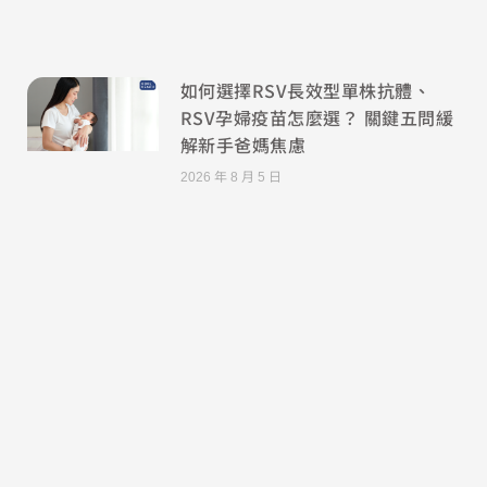
如何選擇RSV長效型單株抗體、
RSV孕婦疫苗怎麼選？ 關鍵五問緩
解新手爸媽焦慮
2026 年 8 月 5 日