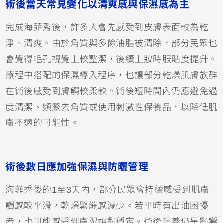
術後當天常見變化以清爽感與保濕感為主
完成海菲秀後，許多人會先感受到皮膚表面較為乾
淨、清爽。由於角質與多餘油脂被清除，部分民眾也
會覺得毛孔視覺上較整潔，後續上妝時服貼度提升。
療程中搭配的保濕導入程序，也讓部分乾燥肌膚族群
在術後感受到膚觸較柔軟。術後短時間內仍應避免過
度清潔、頻繁去角質或使用刺激性保養品，以降低肌
膚不適的可能性。
術後數日應加強保濕與防曬管理
海菲秀後的1至3天內，部分民眾會持續感受到肌膚
觸感較平滑，乾燥緊繃感減少。若平時有出油困擾
者，也可能感受到膚況相對穩定。術後保養仍是影響