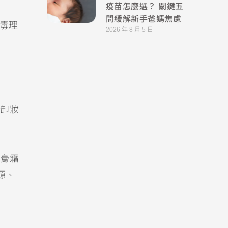
疫苗怎麼選？ 關鍵五
問緩解新手爸媽焦慮
毒理
2026 年 8 月 5 日
卸妝
膏霜
源、