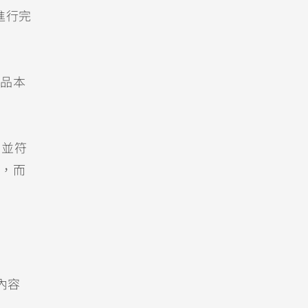
進行完
品本
，並符
，而
內容