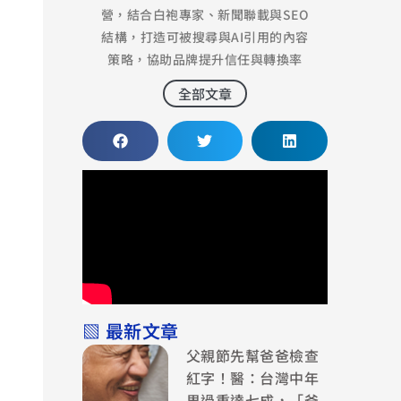
營，結合白袍專家、新聞聯載與SEO
結構，打造可被搜尋與AI引用的內容
策略，協助品牌提升信任與轉換率
全部文章
▧ 最新文章
父親節先幫爸爸檢查
紅字！醫：台灣中年
男過重達七成，「爸