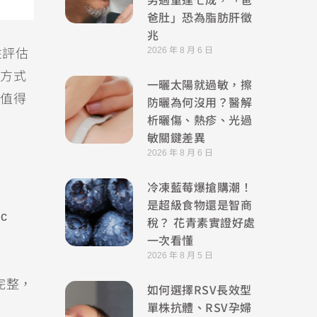
爸肚」恐為脂肪肝徵
兆
2026 年 8 月 6 日
性評估
方式
一曬太陽就過敏，擦
值得
防曬為何沒用？醫解
析曬傷、熱疹、光過
敏關鍵差異
2026 年 8 月 6 日
冷凍藍莓爆搶購潮！
是超級食物還是智商
c
稅？ 花青素實證好處
一次看懂
2026 年 8 月 5 日
完整，
如何選擇RSV長效型
單株抗體、RSV孕婦