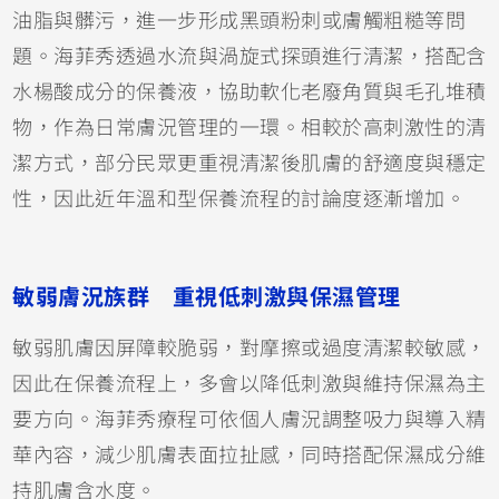
油脂與髒污，進一步形成黑頭粉刺或膚觸粗糙等問
題。海菲秀透過水流與渦旋式探頭進行清潔，搭配含
水楊酸成分的保養液，協助軟化老廢角質與毛孔堆積
物，作為日常膚況管理的一環。相較於高刺激性的清
潔方式，部分民眾更重視清潔後肌膚的舒適度與穩定
性，因此近年溫和型保養流程的討論度逐漸增加。
敏弱膚況族群 重視低刺激與保濕管理
敏弱肌膚因屏障較脆弱，對摩擦或過度清潔較敏感，
因此在保養流程上，多會以降低刺激與維持保濕為主
要方向。海菲秀療程可依個人膚況調整吸力與導入精
華內容，減少肌膚表面拉扯感，同時搭配保濕成分維
持肌膚含水度。