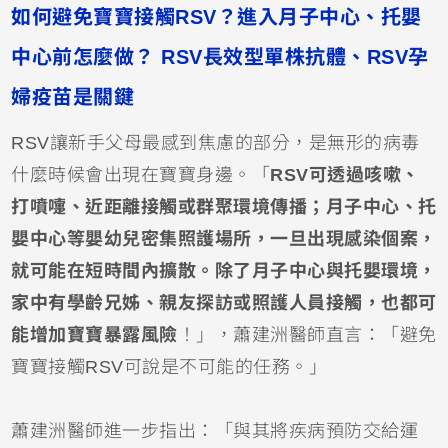
如何避免寶寶接觸RSV？進入月子中心、托嬰
中心前怎麼做？ RSV長效型單株抗體、RSV孕
婦疫苗是關鍵
RSV讓新手父母最感到焦慮的部分，是無形的病毒
什麼時候會出現在寶寶身邊。「
RSV可透過咳嗽、
打噴嚏、近距離接觸或群聚環境傳播；
月子中心
、
托
嬰中心
等嬰幼兒密集照護場所，一旦出現感染個案，
就可能在短時間內擴散。除了月子中心與托嬰環境，
家中有學齡兄姊、親友探訪或照護人員接觸，也都可
能增加寶寶暴露風險
！」，蕭建洲醫師直言：「避免
寶寶接觸RSV可說是不可能的任務。」
蕭建洲醫師進一步指出：「與其將疾病預防交給運