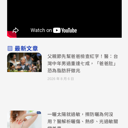
▧ 最新文章
父親節先幫爸爸檢查紅字！醫：台
灣中年男過重達七成，「爸爸肚」
恐為脂肪肝徵兆
2026 年 8 月 6 日
一曬太陽就過敏，擦防曬為何沒
用？醫解析曬傷、熱疹、光過敏關