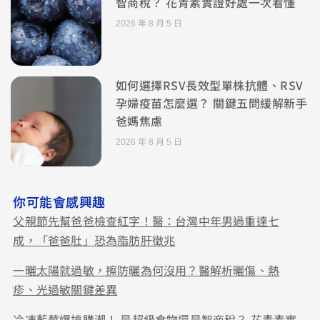
智商稅？ 花青素實證好處一次看懂
2026 年 8 月 5 日
如何選擇RSV長效型單株抗體、RSV
孕婦疫苗怎麼選？ 關鍵五問緩解新手
爸媽焦慮
2026 年 8 月 5 日
你可能會感興趣
父親節先幫爸爸檢查紅字！醫：台灣中年男過重達七
成，「爸爸肚」恐為脂肪肝徵兆
一曬太陽就過敏，擦防曬為何沒用？醫解析曬傷、熱
疹、光過敏關鍵差異