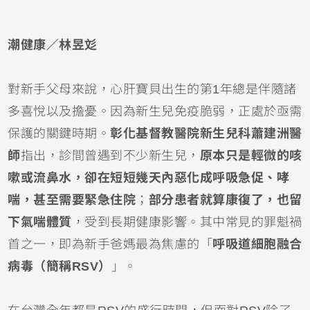
潮健康／林昱彣
對新手父母來說，心肝寶貝出生的第1年總是伴隨諸
多喜悅以及擔憂。因為
新生兒
免疫脆弱，正處於亟需
保護的關鍵時期。
彰化基督教醫院新生兒科蕭建洲醫
師
指出，診間曾遇到不少新生兒，
原本只是輕微的
咳
嗽
或
流鼻水
，卻在短短幾天內惡化成呼吸急促、哮
喘，甚至需要緊急
住院
；
部分患者就算康復了，也留
下
氣喘
體質
，受到長期健康影響。其中常見的罪魁禍
首之一，即為新手爸媽最為焦慮的「
呼吸道細胞融合
病毒
（簡稱RSV）
」。