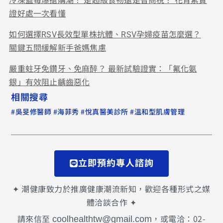
冷凍藍莓爆搶購潮！ 是超級食物還是智商稅？ 花青素實
證好處一次看懂
如何選擇RSV長效型單株抗體、RSV孕婦疫苗怎麼選？
關鍵五問緩解新手爸媽焦慮
嚴重蛀牙免鑽牙、免麻醉？ 最新試驗證實：「氟化氨
銀」有效阻止齲齒惡化
相關搜尋
#
#
#
#
吳旻修醫師
海菲秀
悅真醫美診所
溫和型肌膚管理
立即預約專人諮詢
✦ 潮健康致力於推廣健康潮流新知，歡迎各種形式之媒
體洽談合作 ✦
請來信至
，或電洽：02-
coolhealthtw@gmail.com