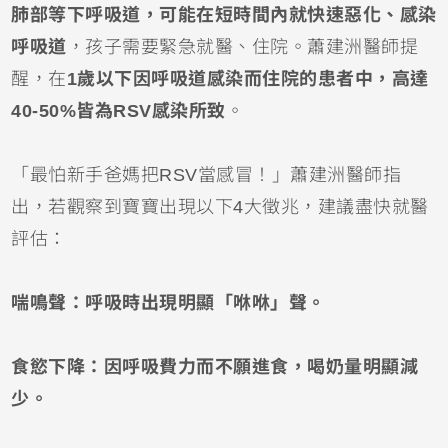
肺部等下呼吸道，可能在短時間內就快速惡化、感染
呼吸道
，孩子需要緊急就醫、住院。蕭建洲醫師提
醒，在
1歲以下因
呼吸道感染
而住院的患者中，高達
40-50%皆為RSV感染所致
。
「最怕新手爸媽把RSV當感冒！」蕭建洲醫師指
出，若觀察到寶寶出現以下4大徵兆，建議盡快就醫
評估：
喘鳴聲：呼吸時出現明顯「咻咻」聲。
食慾下降：因呼吸費力而不願進食，喝奶量明顯減
少。