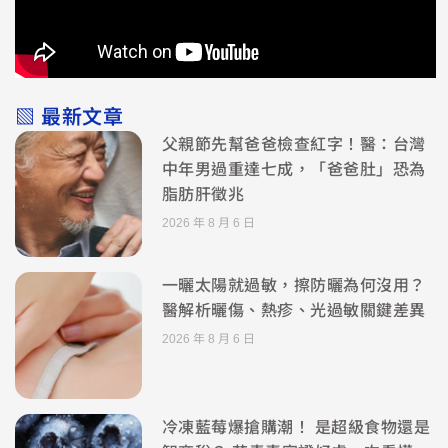
▧ 最新文章
父親節先幫爸爸檢查紅字！醫：台灣
中年男過重達七成，「爸爸肚」恐為
脂肪肝徵兆
2026 年 8 月 6 日
一曬太陽就過敏，擦防曬為何沒用？
醫解析曬傷、熱疹、光過敏關鍵差異
2026 年 8 月 6 日
冷凍藍莓爆搶購潮！ 是超級食物還是