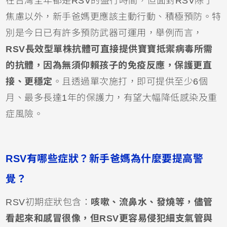
在台灣全年都是RSV的盛行時間，但面對RSV除了
焦慮以外，新手爸媽更應該主動行動、積極預防。特
別是今日已有許多預防武器可運用，舉例而言，
RSV長效型單株抗體
可直接提供寶寶抵禦病毒所需
的抗體，因為無須仰賴孩子的免疫反應，保護更直
接、更穩定
。且透過單次施打，即可提供至少6個
月、最多長達1年的保護力，有望大幅降低感染及重
症風險。
RSV有哪些症狀？新手爸媽為什麼要提高警
覺？
RSV初期症狀包含：
咳嗽、流鼻水、
發燒
等，儘管
看起來和感冒很像，但RSV更容易侵犯細支氣管與