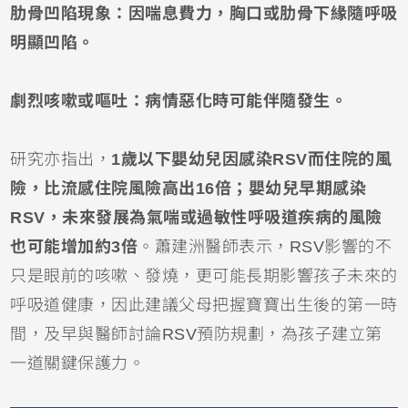
肋骨凹陷現象：因喘息費力，胸口或肋骨下緣隨呼吸
明顯凹陷。
劇烈咳嗽或嘔吐：病情惡化時可能伴隨發生。
研究亦指出，
1歲以下
嬰幼兒
因感染RSV而住院的風
險，比流感住院風險高出16倍；嬰幼兒早期感染
RSV，未來發展為氣喘或過敏性呼吸道疾病的風險
也可能增加約3倍
。蕭建洲醫師表示，RSV影響的不
只是眼前的咳嗽、發燒，更可能長期影響孩子未來的
呼吸道健康，因此建議父母把握寶寶出生後的第一時
間，及早與醫師討論RSV預防規劃，為孩子建立第
一道關鍵保護力。