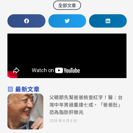
全部文章
▧ 最新文章
父親節先幫爸爸檢查紅字！醫：台
灣中年男過重達七成，「爸爸肚」
恐為脂肪肝徵兆
2026 年 8 月 6 日