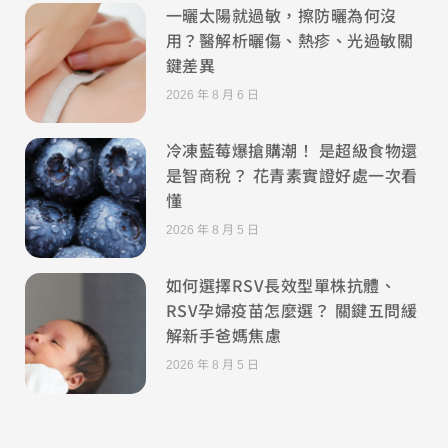
一曬太陽就過敏，擦防曬為何沒
用？醫解析曬傷、熱疹、光過敏關
鍵差異
2026 年 8 月 6 日
冷凍藍莓爆搶購潮！ 是超級食物還
是智商稅？ 花青素實證好處一次看
懂
2026 年 8 月 5 日
如何選擇RSV長效型單株抗體、
RSV孕婦疫苗怎麼選？ 關鍵五問緩
解新手爸媽焦慮
2026 年 8 月 5 日