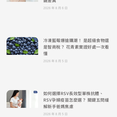
鍵差異
2026 年 8 月 6 日
冷凍藍莓爆搶購潮！ 是超級食物還
是智商稅？ 花青素實證好處一次看
懂
2026 年 8 月 5 日
如何選擇RSV長效型單株抗體、
RSV孕婦疫苗怎麼選？ 關鍵五問緩
解新手爸媽焦慮
2026 年 8 月 5 日