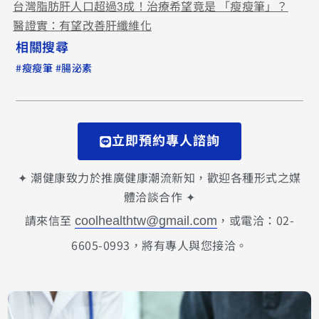
台灣脂肪肝人口超過3成！治療希望竟是 「瘦瘦筆」？
醫證實：有望改善肝纖維化
相關搜尋
#
#
瘦瘦筆
腸泌素
立即預約專人諮詢
✦ 潮健康致力於推廣健康潮流新知，歡迎各種形式之媒
體洽談合作 ✦
請來信至
，或電洽：02-
coolhealthtw@gmail.com
6605-0993，將有專人與您接洽。