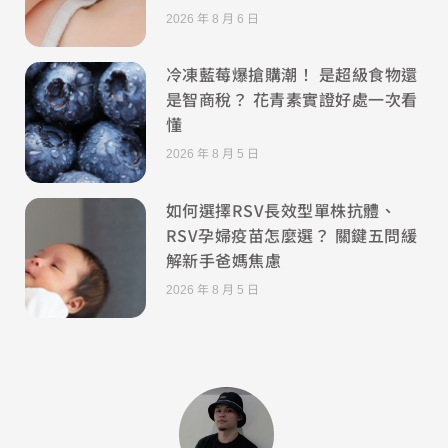
2026 年 8 月 6 日
冷凍藍莓爆搶購潮！ 是超級食物還
是智商稅？ 花青素實證好處一次看
懂
2026 年 8 月 5 日
如何選擇RSV長效型單株抗體、
RSV孕婦疫苗怎麼選？ 關鍵五問緩
解新手爸媽焦慮
2026 年 8 月 5 日