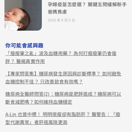
孕婦疫苗怎麼選？ 關鍵五問緩解新手
爸媽焦慮
2026 年 8 月 5 日
你可能會感興趣
「瘦瘦筆之亂」波及血糖用藥？ 為何打瘦瘦筆仍會復
胖？ 醫揭真實作用
【專家問答集】糖尿病發生原因與診斷標準？ 如何避免
血糖控制不佳？ 只改善飲食有效嗎？
糖尿病全醫師問答(2)：糖尿病是肥胖造成？糖尿病可以
斷食減肥嗎？如何維持血糖穩定
A-Lin 也曾中標！ 明明很瘦卻有脂肪肝？ 醫警告：「瘦
型代謝異常」者肝癌風險更高