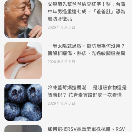
父親節先幫爸爸檢查紅字！醫：台灣
中年男過重達七成，「爸爸肚」恐為
脂肪肝徵兆
2026 年 8 月 6 日
一曬太陽就過敏，擦防曬為何沒用？
醫解析曬傷、熱疹、光過敏關鍵差異
2026 年 8 月 6 日
冷凍藍莓爆搶購潮！ 是超級食物還是
智商稅？ 花青素實證好處一次看懂
2026 年 8 月 5 日
如何選擇RSV長效型單株抗體、RSV