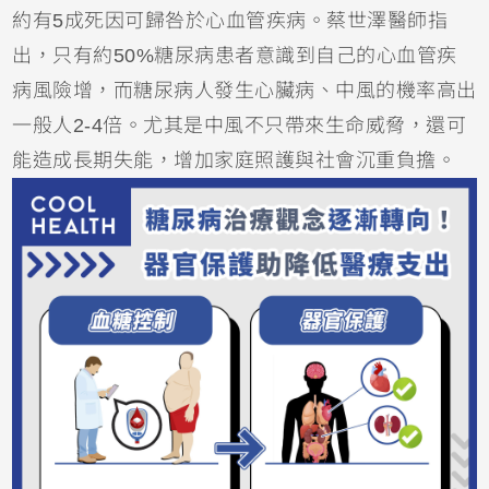
約有5成死因可歸咎於心血管疾病。蔡世澤醫師指
出，只有約50%糖尿病患者意識到自己的心血管疾
病風險增，而糖尿病人發生心臟病、中風的機率高出
一般人2-4倍。尤其是中風不只帶來生命威脅，還可
能造成長期失能，增加家庭照護與社會沉重負擔。