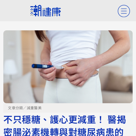
文章分類／
減重醫美
不只穩糖、護心更減重！ 醫揭
密腸泌素機轉與對糖尿病患的