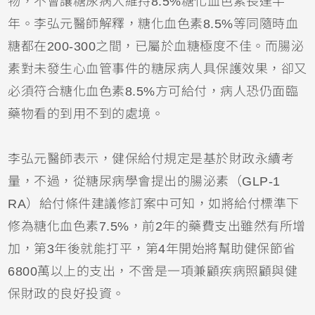
物，不會讓糖尿病人維持8.5%糖化血色素長達半
年。李弘元醫師解釋，糖化血色素8.5%等同隨時血
糖都在200-300之間，已屬於血糖極度不佳。而腸泌
素對未發生心血管事件的糖尿病人具保護效果，卻又
必須符合糖化血色素8.5%方可給付，病人恐仍面臨
藥物看的到用不到的處境。
李弘元醫師表示，健保給付規定是基於財政永續考
量，不過，從糖尿病學會提出的腸泌素（GLP-1
RA）給付條件建議修訂案中可知，如將給付標準下
修為糖化血色素7.5%，前2年的藥費支出雖然有所增
加，第3年後就能打平，第4年開始將幫助健保節省
6800萬以上的支出，不啻是一項兼顧疾病照顧與健
保財政的良好投資。