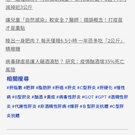
減掉近3公斤
讓兒童「自然感染」較安全？醫師：錯誤概念！打疫苗
才是重點
睡出一身肥肉？ 每天僅睡6.5小時 一年恐多吃「2公斤」
精緻糖
病毒肆虐易讓人藉酒澆愁？ 研究：疫情酗酒增35％死亡
風險
相關搜尋
#
#
#
#
#
#
#
#
肝指數
肥胖
脂肪肝
肝癌
肝炎
C型肝炎
肝硬化
慢性
#
#
#
#
#
#
#
病
B型肝炎
酗酒
黃疸
病毒性肝炎
GOT
GPT
酒精性肝
#
#
#
#
#
炎
代謝性肝炎
非酒精性肝病
爆肝
Ｂ型肝炎抗體
C型肝
炎抗體