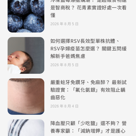
是智商稅？ 花青素實證好處一次看
懂
2026 年 8 月 5 日
如何選擇RSV長效型單株抗體、
RSV孕婦疫苗怎麼選？ 關鍵五問緩
解新手爸媽焦慮
2026 年 8 月 5 日
嚴重蛀牙免鑽牙、免麻醉？ 最新試
驗證實：「氟化氨銀」有效阻止齲
齒惡化
2026 年 8 月 4 日
降血壓只顧「少吃鹽」還不夠？ 營
養專家籲：「減鈉增鉀」才是護心