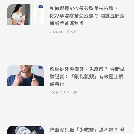
如何選擇RSV長效型單株抗體、
RSV孕婦疫苗怎麼選？ 關鍵五問緩
解新手爸媽焦慮
2026 年 8 月 5 日
嚴重蛀牙免鑽牙、免麻醉？ 最新試
驗證實：「氟化氨銀」有效阻止齲
齒惡化
2026 年 8 月 4 日
降血壓只顧「少吃鹽」還不夠？ 營