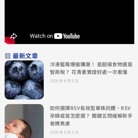
▧ 最新文章
冷凍藍莓爆搶購潮！ 是超級食物還是
智商稅？ 花青素實證好處一次看懂
2026 年 8 月 5 日
如何選擇RSV長效型單株抗體、RSV
孕婦疫苗怎麼選？ 關鍵五問緩解新手
爸媽焦慮
2026 年 8 月 5 日