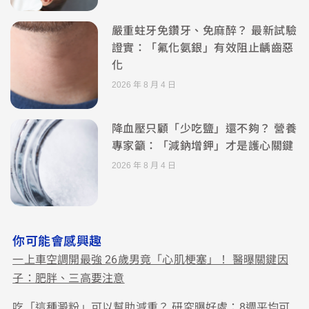
嚴重蛀牙免鑽牙、免麻醉？ 最新試驗
證實：「氟化氨銀」有效阻止齲齒惡
化
2026 年 8 月 4 日
降血壓只顧「少吃鹽」還不夠？ 營養
專家籲：「減鈉增鉀」才是護心關鍵
2026 年 8 月 4 日
你可能會感興趣
一上車空調開最強 26歲男竟「心肌梗塞」！ 醫曝關鍵因
子：肥胖、三高要注意
吃「這種澱粉」可以幫助減重？ 研究曝好處：8週平均可