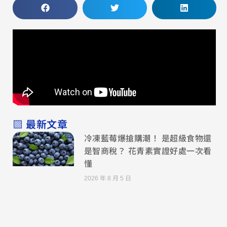
▧ 最新文章
冷凍藍莓爆搶購潮！ 是超級食物還
是智商稅？ 花青素實證好處一次看
懂
2026 年 8 月 5 日