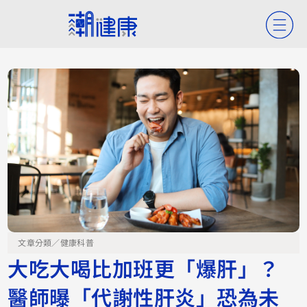
文章分類／
健康科普
大吃大喝比加班更「爆肝」？
醫師曝「代謝性肝炎」恐為未