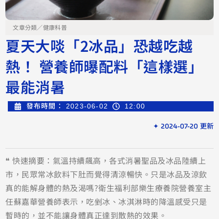
文章分類／
健康科普
夏天大啖「2冰品」恐越吃越
熱！ 營養師曝配料「這樣選」
最能消暑
發布時間：
2023-06-02
12:00
✦ 2024-07-20 更新
❝ 快速摘要：氣溫持續飆高，各式消暑聖品及冰品陸續上
市，民眾常冰飲料下肚而覺得清涼暢快。只是冰品及涼飲
真的能解身體的熱及渴嗎?衛生福利部樂生療養院營養室主
任蘇嘉華營養師表示，吃剉冰、冰淇淋時的降溫感受只是
暫時的，並不能讓身體真正達到散熱的效果。