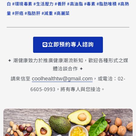
#
#
#
#
#
#
#
白
環境毒素
生活壓力
養肝
高油脂
毒素
脂肪堆積
高熱
#
#
#
#
量
肝癌
脂肪肝
減重
高麗菜
立即預約專人諮詢
✦ 潮健康致力於推廣健康潮流新知，歡迎各種形式之媒
體洽談合作 ✦
請來信至
，或電洽：02-
coolhealthtw@gmail.com
6605-0993，將有專人與您接洽。