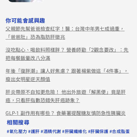
你可能會感興趣
父親節先幫爸爸檢查紅字！醫：台灣中年男七成過重，
「爸爸肚」恐為脂肪肝徵兆
沒吃點心、喝飲料照樣胖？ 營養師勸「2觀念要改」：先
把每餐飯量改八分滿
年後「復胖潮」讓人好焦慮？ 跟著楊紫做這「4件事」，
瘦出女明星逆天顏值
肝炎帶原不自知更危險！ 他出外旅遊「解黑便」竟是肝
癌，只看肝指數恐錯失肝癌跡象？
GLP-1 副作用有哪些？ 食藥署提醒糖友慎防急性胰臟炎
相關搜尋
#
#
#
#
#
#
氧化壓力
護肝
酒精代謝
肝臟纖維化
肝臟保護
合成脂蛋