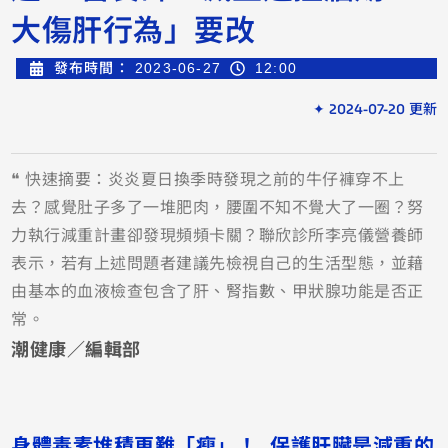
大傷肝行為」要改
發布時間：
2023-06-27
12:00
✦ 2024-07-20 更新
❝ 快速摘要：炎炎夏日換季時發現之前的牛仔褲穿不上
去？感覺肚子多了一堆肥肉，腰圍不知不覺大了一圈？努
力執行減重計畫卻發現頻頻卡關？聯欣診所李亮儀營養師
表示，若有上述問題者建議先檢視自己的生活型態，並藉
由基本的血液檢查包含了肝、腎指數、甲狀腺功能是否正
常。
潮健康／編輯部
身體毒素堆積更難「瘦」！ 保護肝臟是減重的