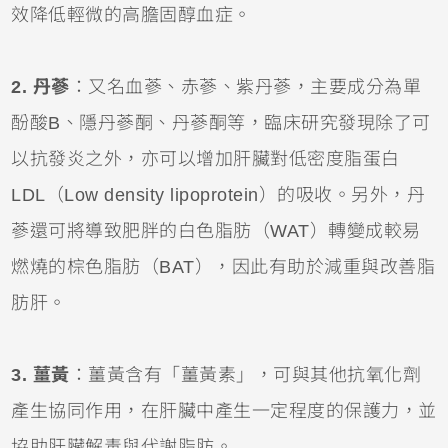
效降低輕微的高膽固醇血症。
2. 丹蔘
：又名血蔘、赤蔘、紫丹蔘，主要成分為單
酚酸B、隱丹蔘酮、丹蔘酮等，臨床研究發現除了可
以抗發炎之外，亦可以增加肝臟對低密度脂蛋白
LDL（Low density lipoprotein）的吸收。另外，丹
蔘還可將導致肥胖的白色脂肪（WAT）轉變成較易
燃燒的棕色脂肪（BAT），因此有助於減重與改善脂
肪肝。
3. 薑黃
：薑黃含有「薑黃素」，可與其他抗氧化劑
產生協同作用，在肝臟中產生一定程度的保護力，並
協助肝臟解毒與代謝脂肪。