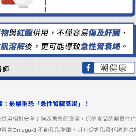
駁：最嚴重恐「急性腎臟衰竭」！
藥併用相對安全？陳西蕙藥師澄清，保健食品的劑量往往
含Omega-3 不飽和脂肪酸，其有促進脂質代謝的功