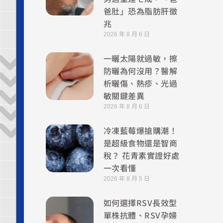
爸肚」恐為脂肪肝徵
兆
2026 年 8 月 6 日
一曬太陽就過敏，擦
防曬為何沒用？醫解
析曬傷、熱疹、光過
敏關鍵差異
2026 年 8 月 6 日
冷凍藍莓爆搶購潮！
是超級食物還是智商
稅？ 花青素實證好處
一次看懂
2026 年 8 月 5 日
如何選擇RSV長效型
單株抗體、RSV孕婦