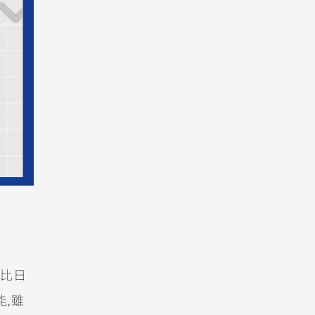
比日
能,雖