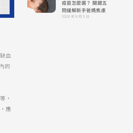
疫苗怎麼選？ 關鍵五
問緩解新手爸媽焦慮
2026 年 8 月 5 日
缺血
管內的
等，
，應