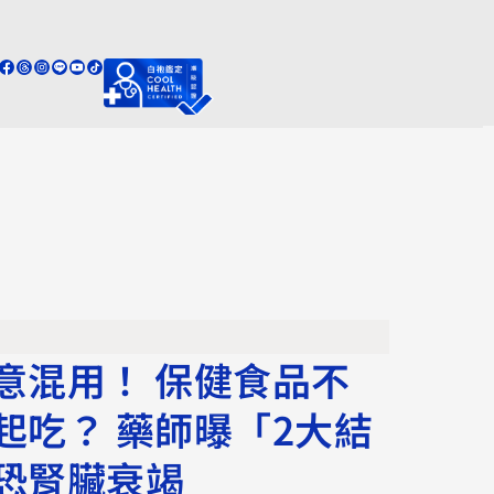
意混用！ 保健食品不
起吃？ 藥師曝「2大結
恐腎臟衰竭