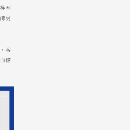
栓塞
師討
，容
血糖