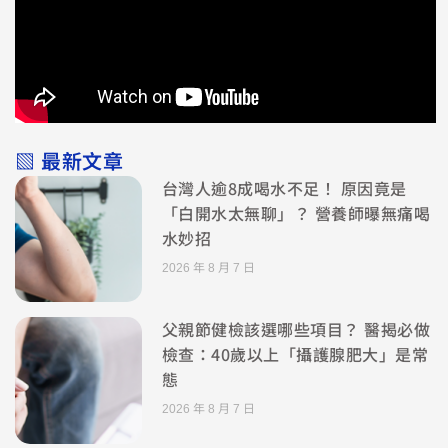
▧ 最新文章
台灣人逾8成喝水不足！ 原因竟是
「白開水太無聊」？ 營養師曝無痛喝
水妙招
2026 年 8 月 7 日
父親節健檢該選哪些項目？ 醫揭必做
檢查：40歲以上「攝護腺肥大」是常
態
2026 年 8 月 7 日