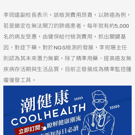
李岡遠副校長表示，該檢測費用昂貴，以肺癌為例，
若是鎖定在無法開刀的肺癌患者，每年就有約5,000
名的病友受惠，由健保給付檢測費用，抓出關鍵基
因，對症下藥。對於NGS檢測的發展，李宛珊主任
則認為其未來潛力無窮，除了精準用藥、提高癌友無
疾病存活期與生活品質，目前正發展成為精準監控腫
瘤復發工具。