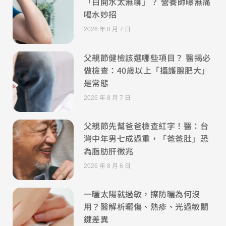
「白開水太無聊」？ 營養師曝無痛
喝水妙招
2026 年 8 月 7 日
父親節健檢該選哪些項目？ 醫揭必
做檢查：40歲以上「攝護腺肥大」
是常態
2026 年 8 月 7 日
父親節先幫爸爸檢查紅字！醫：台
灣中年男七成過重，「爸爸肚」恐
為脂肪肝徵兆
2026 年 8 月 6 日
一曬太陽就過敏，擦防曬為何沒
用？醫解析曬傷、熱疹、光過敏關
鍵差異