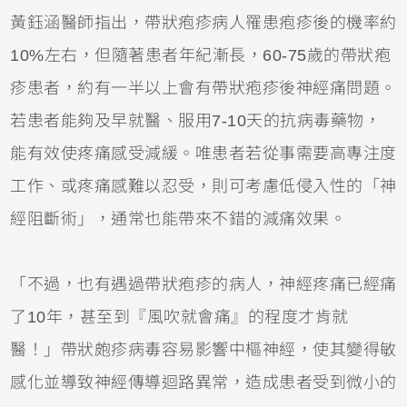
黃鈺涵醫師指出，帶狀疱疹病人罹患疱疹後的機率約
10%左右，但隨著患者年紀漸長，60-75歲的帶狀疱
疹患者，約有一半以上會有帶狀疱疹後神經痛問題。
若患者能夠及早就醫、服用7-10天的抗病毒藥物，
能有效使疼痛感受減緩。唯患者若從事需要高專注度
工作、或疼痛感難以忍受，則可考慮低侵入性的「神
經阻斷術」，通常也能帶來不錯的減痛效果。
「不過，也有遇過帶狀疱疹的病人，神經疼痛已經痛
了10年，甚至到『風吹就會痛』的程度才肯就
醫！」帶狀皰疹病毒容易影響中樞神經，使其變得敏
感化並導致神經傳導迴路異常，造成患者受到微小的