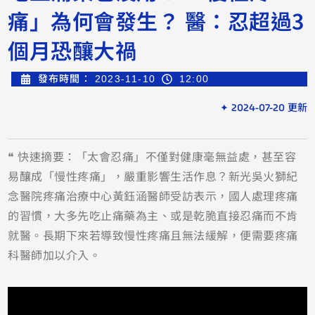
痛」為何會發生？ 醫：忍超過3
個月恐釀大禍
發布時間：
2023-11-10
12:00
✦ 2024-07-20 更新
❝ 快速摘要：「太會忍痛」不僅對健康毫無益處，甚至容
易釀成「慢性疼痛」，嚴重影響生活作息？新光吳火獅紀
念醫院疼痛治療中心黃鈺涵醫師受訪表示，國人處理疼痛
的習慣，大多先吃止痛藥為主、或是乾脆直接忍痛而不肯
就醫。長期下來若導致慢性疼痛且無法緩解，便需要疼痛
科醫師加以介入。