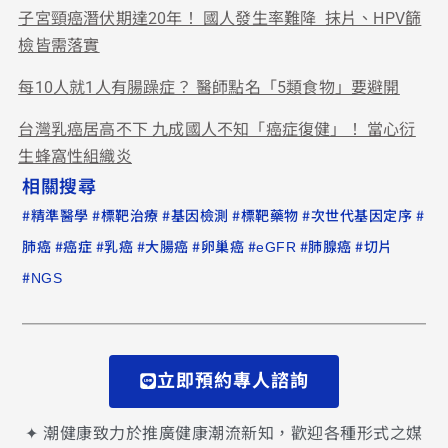
子宮頸癌潛伏期達20年！ 國人發生率難降 抹片、HPV篩
檢皆需落實
每10人就1人有腸躁症？ 醫師點名「5類食物」要避開
台灣乳癌居高不下 九成國人不知「癌症復健」！ 當心衍
生蜂窩性組織炎
相關搜尋
#
#
#
#
#
#
精準醫學
標靶治療
基因檢測
標靶藥物
次世代基因定序
#
#
#
#
#
#
#
肺癌
癌症
乳癌
大腸癌
卵巢癌
eGFR
肺腺癌
切片
#
NGS
立即預約專人諮詢
✦ 潮健康致力於推廣健康潮流新知，歡迎各種形式之媒