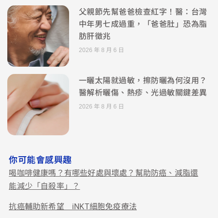
父親節先幫爸爸檢查紅字！醫：台灣
中年男七成過重，「爸爸肚」恐為脂
肪肝徵兆
2026 年 8 月 6 日
一曬太陽就過敏，擦防曬為何沒用？
醫解析曬傷、熱疹、光過敏關鍵差異
2026 年 8 月 6 日
你可能會感興趣
喝咖啡健康嗎？有哪些好處與壞處？幫助防癌、減脂還
能減少「自殺率」？
抗癌輔助新希望 iNKT細胞免疫療法