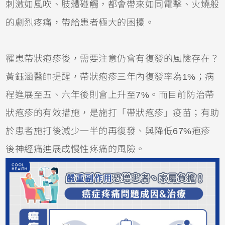
刺激如風吹、肢體碰觸，都會帶來如同電擊、火燒般
的劇烈疼痛，帶給患者極大的困擾。
罹患帶狀疱疹後，需要注意仍會有復發的風險存在？
黃鈺涵醫師提醒，帶狀疱疹三年內復發率為1%；病
程進展至五、六年後則會上升至7%。而目前防治帶
狀疱疹的有效措施，是施打「帶狀疱疹」疫苗；有助
於患者施打後減少一半的再復發、與降低67%疱疹
後神經痛進展成慢性疼痛的風險。