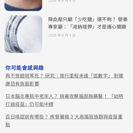
2026 年 8 月 4 日
降血壓只顧「少吃鹽」還不夠？ 營養
專家籲：「減鈉增鉀」才是護心關鍵
2026 年 8 月 4 日
你可能會感興趣
再不旅遊就等死？ 研究：旅行里程未達「這數字」 對健
康恐有負面影響
日本腦炎專挑中老年人？ 病毒攻擊腦部無藥醫！ 「幼時
打過疫苗」仍可能中鏢
百日咳症狀有哪些？ 疾管署揭 3 大高風險族群與疫苗重
點