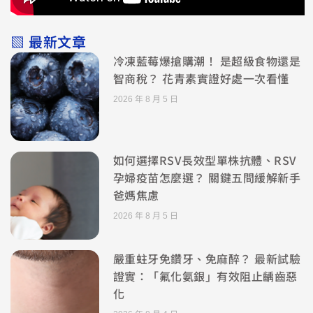
▧ 最新文章
冷凍藍莓爆搶購潮！ 是超級食物還是
智商稅？ 花青素實證好處一次看懂
2026 年 8 月 5 日
如何選擇RSV長效型單株抗體、RSV
孕婦疫苗怎麼選？ 關鍵五問緩解新手
爸媽焦慮
2026 年 8 月 5 日
嚴重蛀牙免鑽牙、免麻醉？ 最新試驗
證實：「氟化氨銀」有效阻止齲齒惡
化