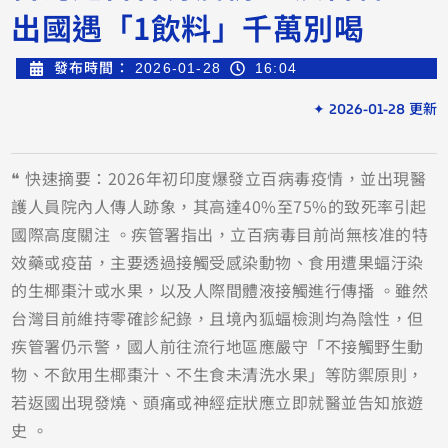
出國遇「1飲料」千萬別喝
發布時間：
2026-01-28
16:04
✦ 2026-01-28 更新
❝ 快速摘要：2026年初印度爆發立百病毒疫情，並出現醫
護人員院內人傳人跡象，其高達40%至75%的致死率引起
國際高度關注 。疾管署指出，立百病毒目前尚無核准的特
效藥或疫苗，主要透過接觸受感染動物、食用遭果蝠汙染
的生椰棗汁或水果，以及人際間體液接觸進行傳播 。雖然
台灣目前維持零確診紀錄，且境內狐蝠檢測均為陰性，但
疾管署仍示警，國人前往流行地區應嚴守「不接觸野生動
物、不飲用生椰棗汁、不生食未清洗水果」等防禦原則，
若返國出現發燒、頭痛或神經症狀應立即就醫並告知旅遊
史 。