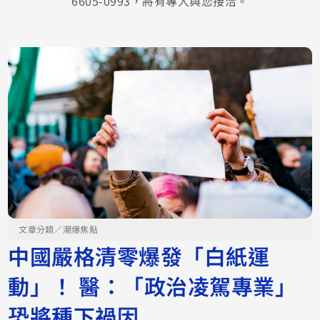
6605-0993，將有專人與您接洽。
文章分類／
潮爆焦點
中國嚴格清零爆發「白紙運
動」！ 醫：「政治凌駕專業」
恐將種下禍因