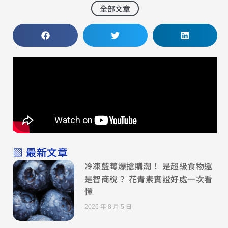
全部文章
▧ 最新文章
冷凍藍莓爆搶購潮！ 是超級食物還
是智商稅？ 花青素實證好處一次看
懂
2026 年 8 月 5 日