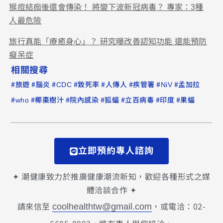
猴痘結痂後還會傳染！ 將變下波新冠病毒？ 專家：3種
人最危險
旅行真能「療癒身心」？ 研究曝改善認知功能 還能預防
癡呆症
相關搜尋
#
#
#
#
#
#
#
#
旅遊
腦炎
CDC
致死率
人傳人
疾管署
NiV
孟加拉
#
#
#
#
#
#
#
who
椰棗樹汁
院內感染
狐蝠
立百病毒
印度
果蝠
立即預約專人諮詢
✦ 潮健康致力於推廣健康潮流新知，歡迎各種形式之媒
體洽談合作 ✦
請來信至
，或電洽：02-
coolhealthtw@gmail.com