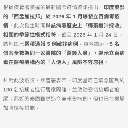
根據疾管署掌握的最新國際疫情資訊指出，
印度東部
的「西孟加拉邦」於 2026 年 1 月爆發立百病毒疫
情
，此次發生時間與
該病毒歷史上「椰棗樹汁採收」
相關的季節性模式相符
。截至 2026 年 1 月 24 日，
該地區已
累積通報 5 例確診病例
。資料顯示，
5 名
個案全數為同一家醫院的「醫護人員」，顯示立百病
毒在醫療機構內的「人傳人」風險不容忽視
。
針對此波疫情，疾管署表示，印度當局已緊急匡列約
100 名接觸者進行居家隔離，並啟動密切接觸者追
蹤；鄰近的泰國雖然迄今無報告病例，但也已在機場
加強檢疫措施。