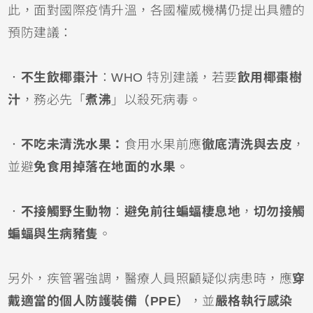
此，面對國際疫情升溫，各國權威機構仍提出具體的
預防建議：
．
不生飲椰棗汁
：WHO 特別建議，若要
飲用椰棗樹
汁
，務必先「
煮沸
」以殺死病毒。
．
不吃未清洗水果：
食用水果前應
徹底清洗與去皮
，
並避
免食用掉落在地面的水果
。
．
不接觸野生動物
：
避免前往蝙蝠棲息地
，
切勿接觸
蝙蝠與生病豬隻
。
另外，疾管署強調，醫療人員照顧疑似病患時，應
穿
戴適當的個人防護裝備（PPE）
，並
嚴格執行感染