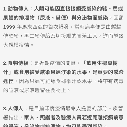
1.動物傳人
：
人類可能因直接接觸受感染的豬、馬或
果蝠的排泄物（尿液、糞便）與分泌物而感染。
回顧
1999 年馬來西亞的首次爆發，當時病毒便是由蝙蝠
傳給豬，再由豬傳給密切接觸的養殖工人，進而導致
大規模疫情。
2.食物傳播
：是近期疫情的關鍵。
「飲用生椰棗樹
汁」或食用被受感染果蝠汙染的水果，是重要的感染
途徑
，因為果蝠可能舔食椰棗汁或水果，將帶有病毒
的唾液或尿液遺留在食物上。
3.人傳人
：是目前印度疫情最令人擔憂的部分。疾管
署指出，
家人、照護者及醫療人員若近距離接觸病患
的體液、分泌物或排泄物，均可能受到感染
。