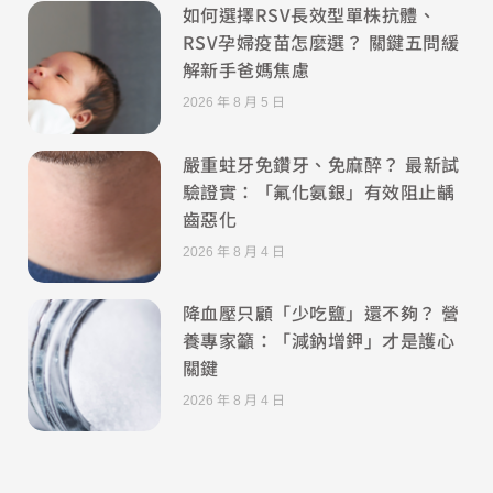
如何選擇RSV長效型單株抗體、
RSV孕婦疫苗怎麼選？ 關鍵五問緩
解新手爸媽焦慮
2026 年 8 月 5 日
嚴重蛀牙免鑽牙、免麻醉？ 最新試
驗證實：「氟化氨銀」有效阻止齲
齒惡化
2026 年 8 月 4 日
降血壓只顧「少吃鹽」還不夠？ 營
養專家籲：「減鈉增鉀」才是護心
關鍵
2026 年 8 月 4 日