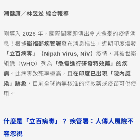
潮健康／林昱彣 綜合報導
剛邁入 2026 年，國際間隨即傳出令人擔憂的疫情消
息！根據
衛福部疾管署
發布消息指出，近期印度爆發
「立百病毒」（Nipah Virus, NiV）
疫情，其被世衛
組織（WHO）列為
「急需進行研發特效藥」的疾
病
。此病毒致死率極高，且
在印度已出現「院內感
染」跡象
，目前全球尚無核准的特效藥或疫苗可供使
用。
什麼是「立百病毒」？ 疾管署：人傳人風險不
容忽視