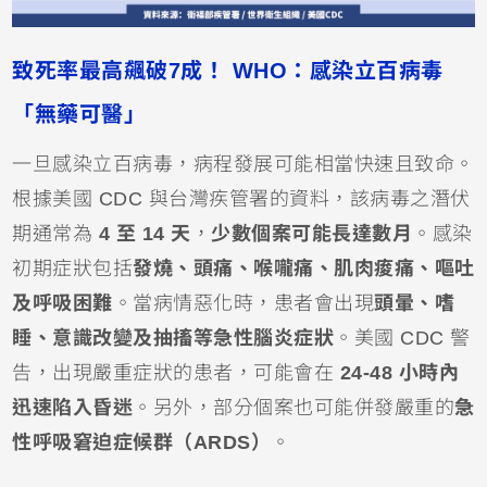
致死率最高飆破7成！ WHO：感染立百病毒
「無藥可醫」
一旦感染立百病毒，病程發展可能相當快速且致命。
根據美國 CDC 與台灣疾管署的資料，該病毒之潛伏
期通常為
4 至 14 天
，
少數個案可能長達數月
。感染
初期症狀包括
發燒、頭痛、喉嚨痛、肌肉痠痛、嘔吐
及呼吸困難
。當病情惡化時，患者會出現
頭暈、嗜
睡、意識改變及抽搐等急性腦炎症狀
。美國 CDC 警
告，出現嚴重症狀的患者，可能會在
24-48 小時內
迅速陷入昏迷
。另外，部分個案也可能併發嚴重的
急
性呼吸窘迫症候群（ARDS）
。