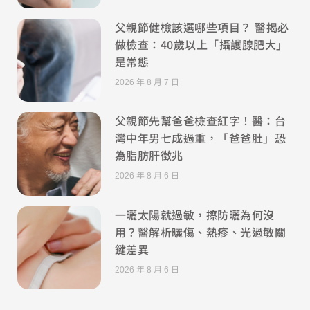
父親節健檢該選哪些項目？ 醫揭必
做檢查：40歲以上「攝護腺肥大」
是常態
2026 年 8 月 7 日
父親節先幫爸爸檢查紅字！醫：台
灣中年男七成過重，「爸爸肚」恐
為脂肪肝徵兆
2026 年 8 月 6 日
一曬太陽就過敏，擦防曬為何沒
用？醫解析曬傷、熱疹、光過敏關
鍵差異
2026 年 8 月 6 日