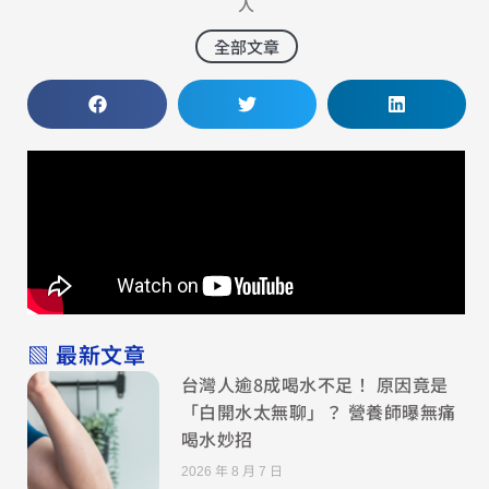
人
全部文章
▧ 最新文章
台灣人逾8成喝水不足！ 原因竟是
「白開水太無聊」？ 營養師曝無痛
喝水妙招
2026 年 8 月 7 日