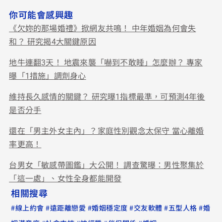
你可能會感興趣
《欠妳的那場婚禮》掀網友共鳴！ 中年婚姻為何會失
和？ 研究揭4大關鍵原因
地牛連翻3天！ 地震來襲「嚇到不敢睡」怎麼辦？ 專家
曝「1措施」調劑身心
維持長久感情的關鍵？ 研究曝1指標最準，可預測4年後
是否分手
還在「男主外女主內」？家庭性別觀念太保守 當心離婚
率更高！
台男女「敏感帶圖鑑」大公開！ 調查驚曝：男性聚集於
「這一處」、女性全身都能開發
相關搜尋
#
#
#
#
#
#
線上約會
遠距離戀愛
婚姻穩定度
交友軟體
五型人格
婚