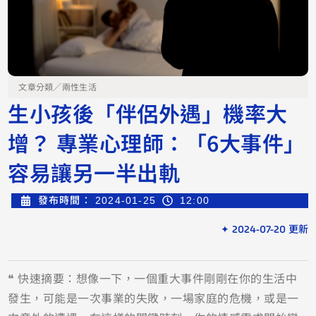
文章分類／
兩性生活
生小孩後「伴侶外遇」機率大
增？ 專業心理師：「6大事件」
容易讓另一半出軌
發布時間：
2024-01-25
12:00
✦ 2024-07-20 更新
❝ 快速摘要：想像一下，一個重大事件剛剛在你的生活中
發生，可能是一次事業的失敗，一場家庭的危機，或是一