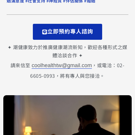
#
#
#
#
姻滿意度
社會支持
神經質
伴侶關係
婚姻
立即預約專人諮詢
✦ 潮健康致力於推廣健康潮流新知，歡迎各種形式之媒
體洽談合作 ✦
請來信至
，或電洽：02-
coolhealthtw@gmail.com
6605-0993，將有專人與您接洽。