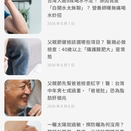
台灣人逾8成喝水不足！ 原因竟是
「白開水太無聊」？ 營養師曝無痛喝
水妙招
2026 年 8 月 7 日
父親節健檢該選哪些項目？ 醫揭必做
檢查：40歲以上「攝護腺肥大」是常
態
2026 年 8 月 7 日
父親節先幫爸爸檢查紅字！醫：台灣
中年男七成過重，「爸爸肚」恐為脂
肪肝徵兆
2026 年 8 月 6 日
一曬太陽就過敏，擦防曬為何沒用？