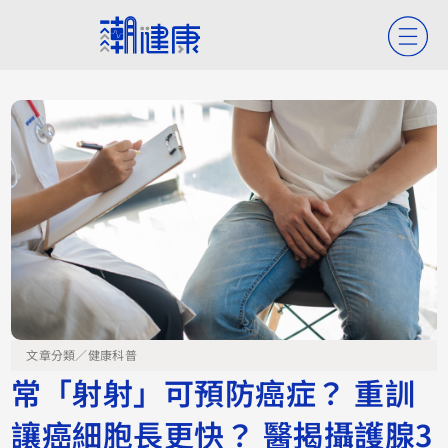
文章分類／
健康科普
常「射射」可預防癌症？ 重訓
讓癌細胞長更快？ 醫揭攝護腺3