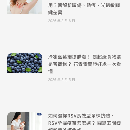
用？醫解析曬傷、熱疹、光過敏關
鍵差異
2026 年 8 月 6 日
冷凍藍莓爆搶購潮！ 是超級食物還
是智商稅？ 花青素實證好處一次看
懂
2026 年 8 月 5 日
如何選擇RSV長效型單株抗體、
RSV孕婦疫苗怎麼選？ 關鍵五問緩