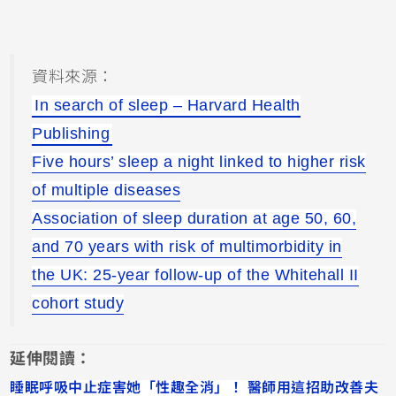
資料來源：
In search of sleep – Harvard Health
Publishing
Five hours’ sleep a night linked to higher risk
of multiple diseases
Association of sleep duration at age 50, 60,
and 70 years with risk of multimorbidity in
the UK: 25-year follow-up of the Whitehall II
cohort study
延伸閱讀：
睡眠呼吸中止症害她「性趣全消」！ 醫師用這招助改善夫