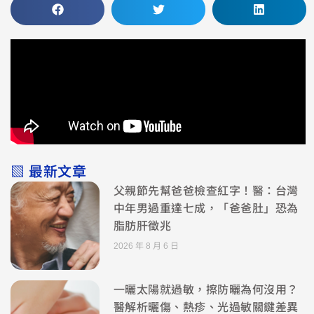
▧ 最新文章
父親節先幫爸爸檢查紅字！醫：台灣
中年男過重達七成，「爸爸肚」恐為
脂肪肝徵兆
2026 年 8 月 6 日
一曬太陽就過敏，擦防曬為何沒用？
醫解析曬傷、熱疹、光過敏關鍵差異