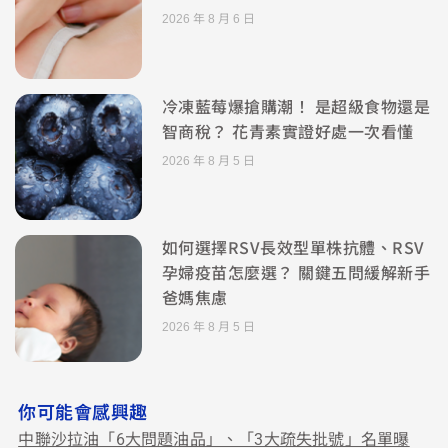
2026 年 8 月 6 日
冷凍藍莓爆搶購潮！ 是超級食物還是
智商稅？ 花青素實證好處一次看懂
2026 年 8 月 5 日
如何選擇RSV長效型單株抗體、RSV
孕婦疫苗怎麼選？ 關鍵五問緩解新手
爸媽焦慮
2026 年 8 月 5 日
你可能會感興趣
中聯沙拉油「6大問題油品」、「3大疏失批號」名單曝