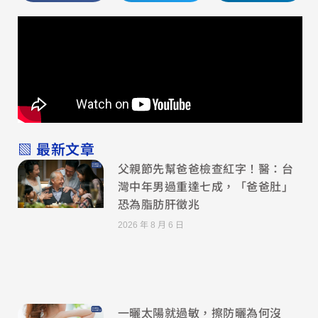
▧ 最新文章
父親節先幫爸爸檢查紅字！醫：台
灣中年男過重達七成，「爸爸肚」
恐為脂肪肝徵兆
2026 年 8 月 6 日
一曬太陽就過敏，擦防曬為何沒