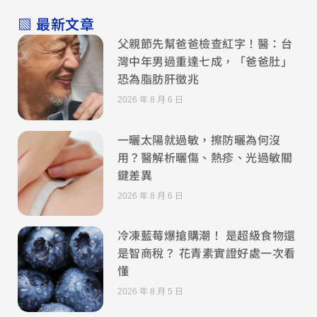
▧ 最新文章
父親節先幫爸爸檢查紅字！醫：台
灣中年男過重達七成，「爸爸肚」
恐為脂肪肝徵兆
2026 年 8 月 6 日
一曬太陽就過敏，擦防曬為何沒
用？醫解析曬傷、熱疹、光過敏關
鍵差異
2026 年 8 月 6 日
冷凍藍莓爆搶購潮！ 是超級食物還
是智商稅？ 花青素實證好處一次看
懂
2026 年 8 月 5 日