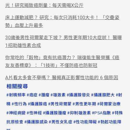
光！研究揭致癌劑量：每天需喝X公斤
床上運動減肥？ 研究：每次只消耗100大卡！ 「交疊姿
勢」血壓上升最多
30歲後男性荷爾蒙走下坡？ 男性更年期10大症狀！ 醫曝
1招助雄性素合成
你常吃的「穀物」竟有抗癌潛力？ 瑞復能生醫榮獲《癌
友友善標章》：「1技術」不僅防癌也防新冠
A片看太多會不舉嗎？ 醫揭真正影響性功能的 6 個原因
相關搜尋
#
#
#
#
#
#
#
射精頻率
癌症
腫瘤
雄激素
攝護腺發炎
攝護腺肥大
射
#
#
#
#
#
精
性行為
攝護腺癌
男性荷爾蒙
男性更年期
荷爾蒙治療
#
#
#
#
#
#
神經病變
性神經
攝護腺腫瘤
抑制雄激素
PSA指數
特殊
#
#
#
#
抗原檢查
攝護腺感染
男性女乳症
性功能障礙
勃起功能障