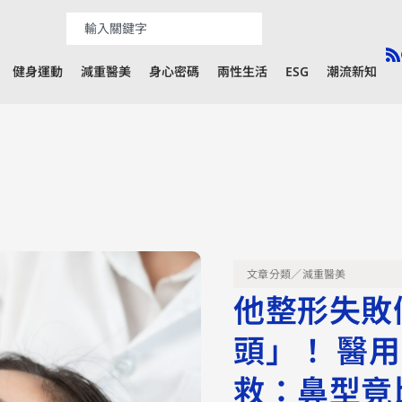
健身運動
減重醫美
身心密碼
兩性生活
ESG
潮流新知
文章分類／
減重醫美
他整形失敗
頭」！ 醫
救：鼻型竟