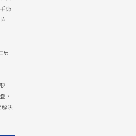
手術
協
住皮
較
疊，
美解決