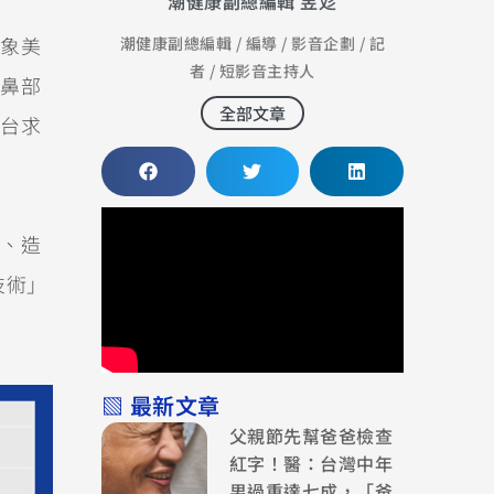
潮健康副總編輯 昱彣
潮健康副總編輯 / 編導 / 影音企劃 / 記
象美
者 / 短影音主持人
鼻部
全部文章
台求
、造
技術」
▧ 最新文章
父親節先幫爸爸檢查
紅字！醫：台灣中年
男過重達七成，「爸