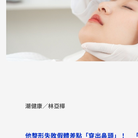
潮健康／林亞樺
他整形失敗假體差點「穿出鼻頭」！ 「