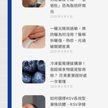
爸肚」恐為脂肪肝徵
兆
2026 年 8 月 6 日
一曬太陽就過敏，擦
防曬為何沒用？醫解
析曬傷、熱疹、光過
敏關鍵差異
2026 年 8 月 6 日
冷凍藍莓爆搶購潮！
是超級食物還是智商
稅？ 花青素實證好處
一次看懂
2026 年 8 月 5 日
如何選擇RSV長效型
單株抗體、RSV孕婦