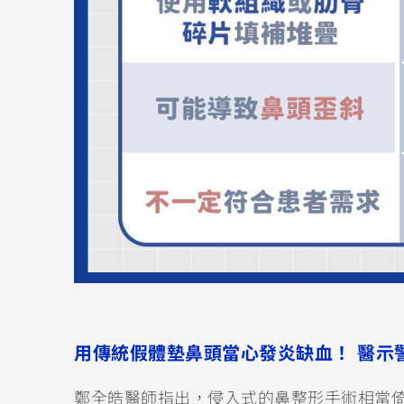
用傳統假體墊鼻頭當心發炎缺血！ 醫示
鄭全皓醫師指出，侵入式的鼻整形手術相當