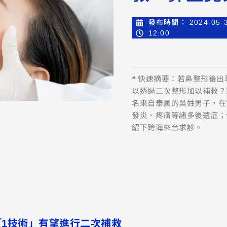
發布時間：
2024-05-
12:00
❝ 快速摘要：若鼻整形後
以透過二次整形加以補救？
名來自泰國的吳姓男子，在
發炎、疼痛等諸多後遺症；
紹下跨海來台求診。
1技術」有望進行二次補救