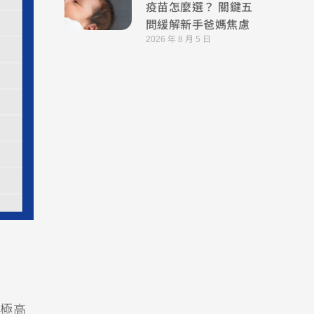
疫苗怎麼選？ 關鍵五
問緩解新手爸媽焦慮
2026 年 8 月 5 日
極高