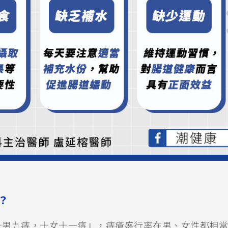
？
十男九痔，十女十一痔』，痔瘡盛行率在男、女性都相當