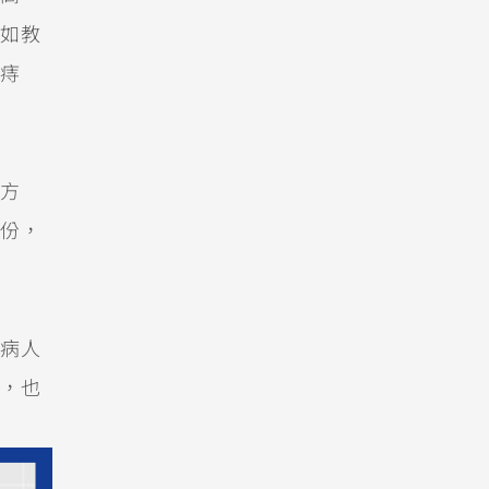
如教
痔
方
份，
病人
，也