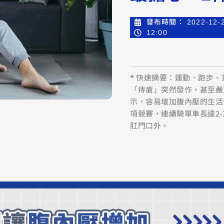
發布時間：
2022-12-
12:00
❝ 快速摘要：運動、跑步
「痔瘡」突然發作，甚至嚴
示，容易增加腹內壓的生活
項競賽，連續騎單車長達2
肛門口外。