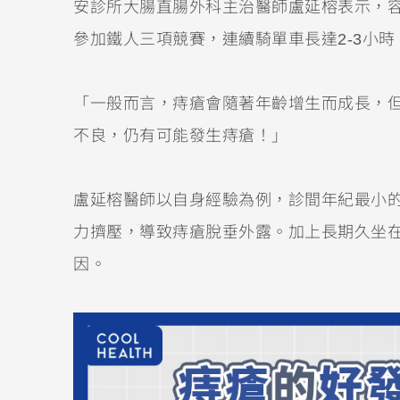
安診所大腸直腸外科主治醫師盧延榕表示，
參加鐵人三項競賽，連續騎單車長達2-3小
「一般而言，痔瘡會隨著年齡增生而成長，
不良，仍有可能發生痔瘡！」
盧延榕醫師以自身經驗為例，診間年紀最小的
力擠壓，導致痔瘡脫垂外露。加上長期久坐
因。