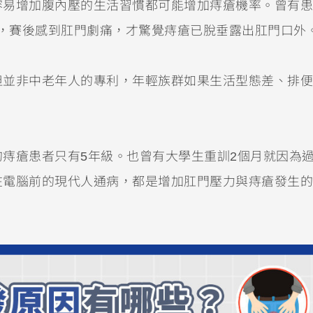
容易增加腹內壓的生活習慣都可能增加痔瘡機率。曾有患
時，賽後感到肛門劇痛，才驚覺痔瘡已脫垂露出肛門口外
但並非中老年人的專利，年輕族群如果生活型態差、排便
痔瘡患者只有5年級。也曾有大學生重訓2個月就因為
在電腦前的現代人通病，都是增加肛門壓力與痔瘡發生的