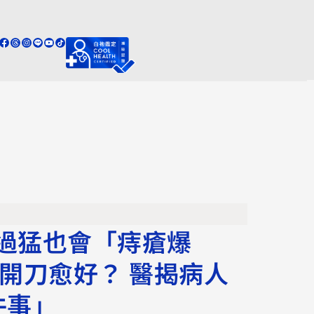
過猛也會「痔瘡爆
早開刀愈好？ 醫揭病人
件事」