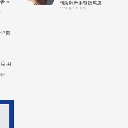
問緩解新手爸媽焦慮
者因
2026 年 8 月 5 日
。
習慣
過度用
原