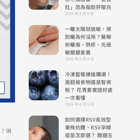
肚」恐為脂肪肝徵兆
2026 年 8 月 6 日
一曬太陽就過敏，擦
防曬為何沒用？醫解
析曬傷、熱疹、光過
敏關鍵差異
2026 年 8 月 6 日
冷凍藍莓爆搶購潮！
是超級食物還是智商
稅？ 花青素實證好處
一次看懂
2026 年 8 月 5 日
如何選擇RSV長效型
單株抗體、RSV孕婦
？琳
疫苗怎麼選？ 關鍵五