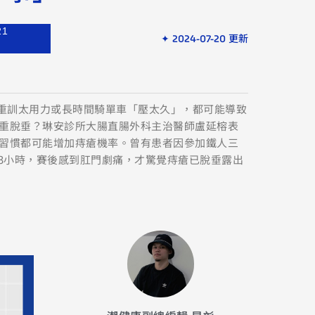
21
✦ 2024-07-20 更新
、重訓太用力或長時間騎單車「壓太久」，都可能導致
重脫垂？琳安診所大腸直腸外科主治醫師盧延榕表
習慣都可能增加痔瘡機率。曾有患者因參加鐵人三
-3小時，賽後感到肛門劇痛，才驚覺痔瘡已脫垂露出