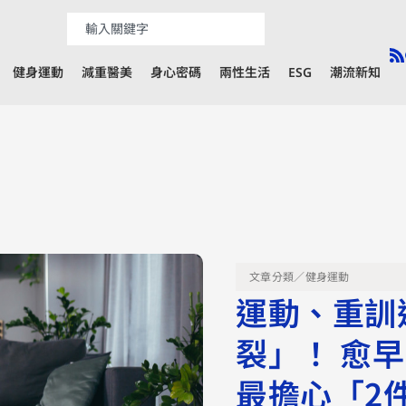
健身運動
減重醫美
身心密碼
兩性生活
ESG
潮流新知
文章分類／
健身運動
運動、重訓
裂」！ 愈
最擔心「2