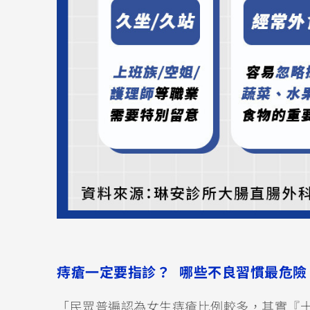
痔瘡一定要指診？ 哪些不良習慣最危險
「民眾普遍認為女生痔瘡比例較多，其實『