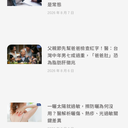
是常態
2026 年 8 月 7 日
父親節先幫爸爸檢查紅字！醫：台
灣中年男七成過重，「爸爸肚」恐
為脂肪肝徵兆
2026 年 8 月 6 日
一曬太陽就過敏，擦防曬為何沒
用？醫解析曬傷、熱疹、光過敏關
鍵差異