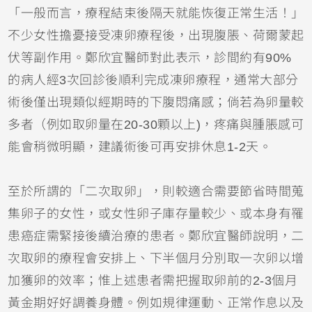
「一般而言，療程結束後隔天就能恢復正常生活！」
不少女性擔憂接受凍卵療程後，出現腹脹、荷爾蒙起
伏等副作用。鄭欣宜醫師對此表示，診間約有90%
的病人經3次回診後順利完成凍卵療程，通常大部分
術後僅出現類似經期時的下腹悶痛感；倘若為卵量較
多者（例如取卵量在20-30顆以上)，疼痛與腫脹感可
能會稍微明顯，建議術後可再安排休息1-2天。
至於所謂的「二次取卵」，則較適合需要節省時間蒐
集卵子的女性，或女性卵子庫存量較少、或本身有罹
患癌症需緊接後續治療的患者。鄭欣宜醫師說明，二
次取卵的療程會安排上、下半個月分別取一次卵以增
加獲卵的效率；惟上述患者需把握取卵前的2-3個月
黃金期好好調養身體。例如規律運動、正常作息以及