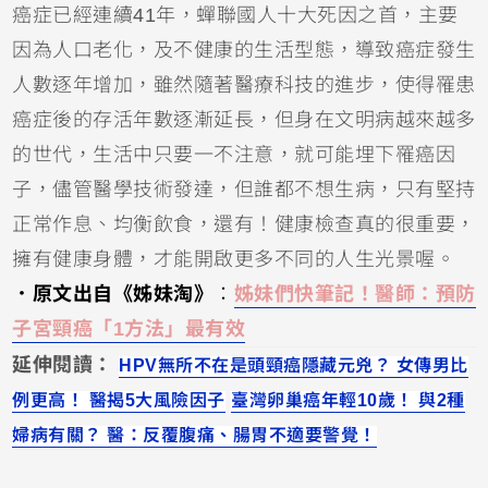
癌症已經連續41年，蟬聯國人十大死因之首，主要
因為人口老化，及不健康的生活型態，導致癌症發生
人數逐年增加，雖然隨著醫療科技的進步，使得罹患
癌症後的存活年數逐漸延長，但身在文明病越來越多
的世代，生活中只要一不注意，就可能埋下罹癌因
子，儘管醫學技術發達，但誰都不想生病，只有堅持
正常作息、均衡飲食，還有！健康檢查真的很重要，
擁有健康身體，才能開啟更多不同的人生光景喔。
．原文出自《姊妹淘》
：
姊妹們快筆記！醫師：預防
子宮頸癌「1方法」最有效
延伸閱讀：
HPV無所不在是頭頸癌隱藏元兇？ 女傳男比
例更高！ 醫揭5大風險因子
臺灣卵巢癌年輕10歲！ 與2種
婦病有關？ 醫：反覆腹痛、腸胃不適要警覺！