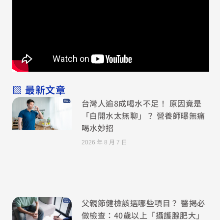
▧ 最新文章
台灣人逾8成喝水不足！ 原因竟是
「白開水太無聊」？ 營養師曝無痛
喝水妙招
2026 年 8 月 7 日
父親節健檢該選哪些項目？ 醫揭必
做檢查：40歲以上「攝護腺肥大」