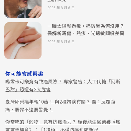
2026 年 8 月 6 日
一曬太陽就過敏，擦防曬為何沒用？
醫解析曬傷、熱疹、光過敏關鍵差異
2026 年 8 月 6 日
你可能會感興趣
喝零卡可樂竟有致癌風險？ 專家警告：人工代糖「阿斯
巴甜」恐還有2大危害
臺灣卵巢癌年輕10歲！ 與2種婦病有關？ 醫：反覆腹
痛、腸胃不適要警覺！
你常吃的「穀物」竟有抗癌潛力？ 瑞復能生醫榮獲《癌
友友善標章》：「1技術」不僅防癌也防新冠