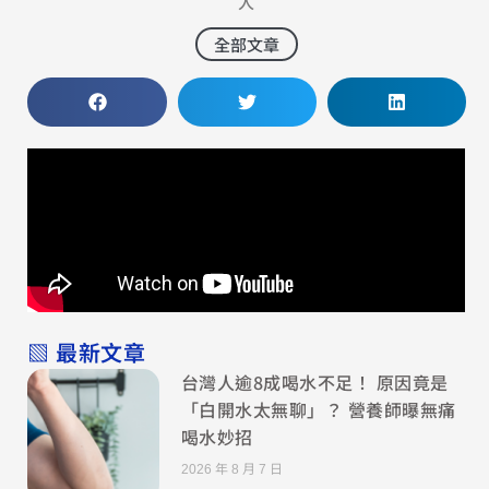
人
全部文章
▧ 最新文章
台灣人逾8成喝水不足！ 原因竟是
「白開水太無聊」？ 營養師曝無痛
喝水妙招
2026 年 8 月 7 日