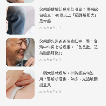
父親節健檢該選哪些項目？ 醫揭必
做檢查：40歲以上「攝護腺肥大」
是常態
2026 年 8 月 7 日
父親節先幫爸爸檢查紅字！醫：台
灣中年男七成過重，「爸爸肚」恐
為脂肪肝徵兆
2026 年 8 月 6 日
一曬太陽就過敏，擦防曬為何沒
用？醫解析曬傷、熱疹、光過敏關
鍵差異
2026 年 8 月 6 日