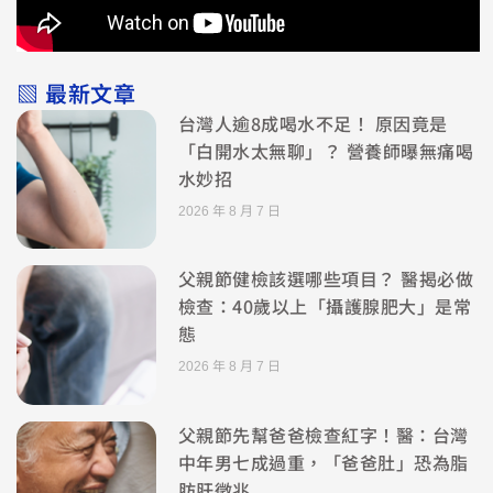
▧ 最新文章
台灣人逾8成喝水不足！ 原因竟是
「白開水太無聊」？ 營養師曝無痛喝
水妙招
2026 年 8 月 7 日
父親節健檢該選哪些項目？ 醫揭必做
檢查：40歲以上「攝護腺肥大」是常
態
2026 年 8 月 7 日
父親節先幫爸爸檢查紅字！醫：台灣
中年男七成過重，「爸爸肚」恐為脂
肪肝徵兆