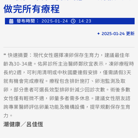
做完所有療程
發布時間：
2025-01-24
14:23
✦ 2025-01-24 更新
❝ 快速摘要：現代女性選擇凍卵保存生育力，建議最佳年
齡為30-34歲。佑昇診所主治醫師鄭欣宜表示，凍卵療程時
長約2週，可利用清明或中秋國慶連假安排，僅需請假3天
就有機會完成療程。療程包含排針施打、卵泡監測及取
卵，部分患者可選長效型排卵針減少回診次數。術後多數
女性僅有輕微不適，卵量多者需多休息。建議女性朋友諮
詢專業醫師評估卵巢功能及機構設備，提早規劃保存生育
力。
潮健康／呂佳恆