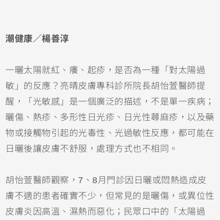
潮健康／楊善淳
一曬太陽就紅、癢、起疹，是否為一種「對太陽過
敏」的反應？亮晴皮膚專科診所院長胡怡萱醫師提
醒，「光敏感」是一個廣泛的描述，不是單一疾病；
曬傷
、熱疹、多形性日光疹、日光性
蕁麻疹
，以及藥
物或接觸物引起的光毒性、光過敏性反應，都可能在
日曬後讓皮膚不舒服，處理方式也不相同。
胡怡萱醫師觀察，7、8月門診因日曬或悶熱造成皮
膚不適的患者確實不少，但常見的是曬傷，或
異位性
皮膚炎
因高溫、濕熱而惡化；民眾口中的「太陽過