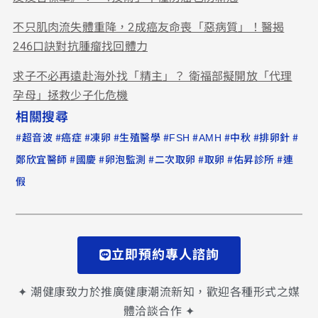
不只肌肉流失體重降，2成癌友命喪「惡病質」！醫揭
246口訣對抗腫瘤找回體力
求子不必再遠赴海外找「精主」？ 衛福部擬開放「代理
孕母」拯救少子化危機
相關搜尋
#
#
#
#
#
#
#
#
#
超音波
癌症
凍卵
生殖醫學
FSH
AMH
中秋
排卵針
#
#
#
#
#
#
鄭欣宜醫師
國慶
卵泡監測
二次取卵
取卵
佑昇診所
連
假
立即預約專人諮詢
✦ 潮健康致力於推廣健康潮流新知，歡迎各種形式之媒
體洽談合作 ✦