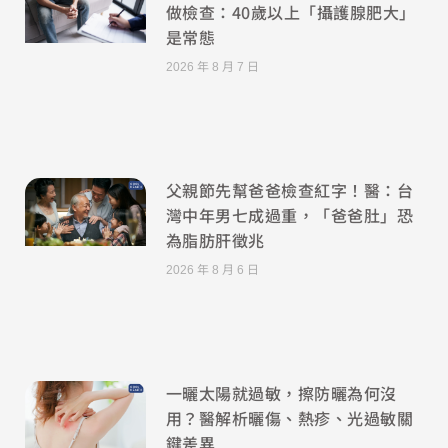
做檢查：40歲以上「攝護腺肥大」
是常態
2026 年 8 月 7 日
父親節先幫爸爸檢查紅字！醫：台
灣中年男七成過重，「爸爸肚」恐
為脂肪肝徵兆
2026 年 8 月 6 日
一曬太陽就過敏，擦防曬為何沒
用？醫解析曬傷、熱疹、光過敏關
鍵差異