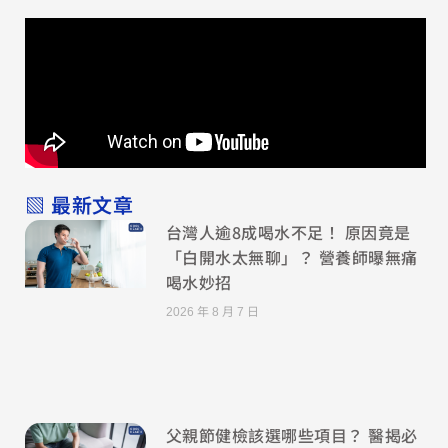
▧ 最新文章
台灣人逾8成喝水不足！ 原因竟是
「白開水太無聊」？ 營養師曝無痛
喝水妙招
2026 年 8 月 7 日
父親節健檢該選哪些項目？ 醫揭必