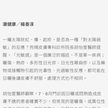
潮健康／楊善淳
一曬太陽就紅、癢、起疹，是否為一種「對太陽過
敏」的反應？亮晴皮膚專科診所院長胡怡萱醫師提
醒，「光敏感」是一個廣泛的描述，不是單一疾病；
曬傷
、熱疹、多形性日光疹、日光性
蕁麻疹
，以及藥
物或接觸物引起的光毒性、光過敏性反應，都可能在
日曬後讓皮膚不舒服，處理方式也不相同。
胡怡萱醫師觀察，7、8月門診因日曬或悶熱造成皮
膚不適的患者確實不少，但常見的是曬傷，或
異位性