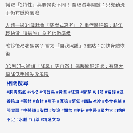
諾羅「2特性」與腸胃炎不同！ 醫曝滅毒關鍵：只靠勤洗
手仍有感染風險
人體一過34歲就會「墜崖式衰老」？ 重症醫呼籲：趁年
輕快做「8措施」為老化做準備
確診後易喘易累？ 醫揭「自我照護」3重點：加快身體恢
復
3D列印技術讓「隆鼻」更自然！ 醫曝關鍵好處：有望大
幅降低手術失敗風險
相關搜尋
#
#
#
#
#
#
#
#
#
脾胃濕氣
枸杞
何首烏
黃耆
紅棗
麥芽
川芎
當歸
滋
#
#
#
#
#
#
#
#
養陰血
藥材
食材
疹子
耳鳴
腎氣
四肢冰冷
冬令進補
#
#
#
#
#
#
#
#
腸胃弱
中醫師
胸悶
腹瀉
關節
便祕
中醫
壓力大
睡眠
#
#
#
不足
水腫
山藥
精選文章