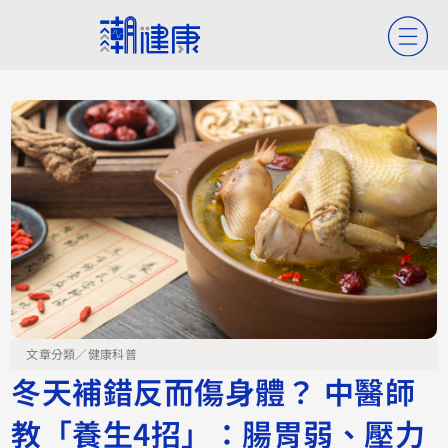
文章分類／
健康科普
冬天補錯反而傷身體？ 中醫師
教「養生4招」：腸胃弱、壓力