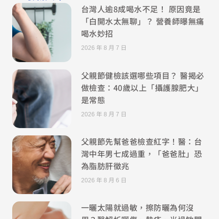
台灣人逾8成喝水不足！ 原因竟是
「白開水太無聊」？ 營養師曝無痛
喝水妙招
2026 年 8 月 7 日
父親節健檢該選哪些項目？ 醫揭必
做檢查：40歲以上「攝護腺肥大」
是常態
2026 年 8 月 7 日
父親節先幫爸爸檢查紅字！醫：台
灣中年男七成過重，「爸爸肚」恐
為脂肪肝徵兆
2026 年 8 月 6 日
一曬太陽就過敏，擦防曬為何沒