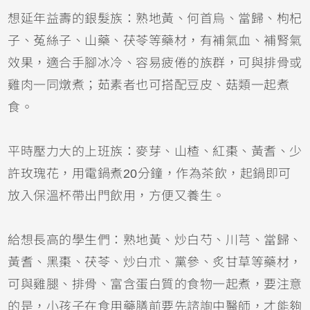
想延年益壽的銀髮族：熟地黃、何首烏、當歸、枸杞
子、菟絲子、山藥、茯苓等藥材，有補氣血、補腎氣
效果，適合手腳冰冷、容易疲倦的族群，可與排骨或
雞肉一同燉煮；茹素者也可搭配豆皮、菇類一起煮
食。
平時壓力大的上班族：麥芽、山楂、紅棗、黃耆、少
許玫瑰花，用電鍋煮20分鐘，作為茶飲，起鍋即可
放入保溫杯帶出門飲用，方便又養生。
給想長高的學生們：熟地黃、炒白芍、川芎、當歸、
黃耆、黑棗、茯苓、炒白朮、黨參、炙甘草等藥材，
可與雞腿、排骨、富含蛋白質的食物一起煮，要注意
的是，小孩子在食用藥膳前要先諮詢中醫師，才能夠