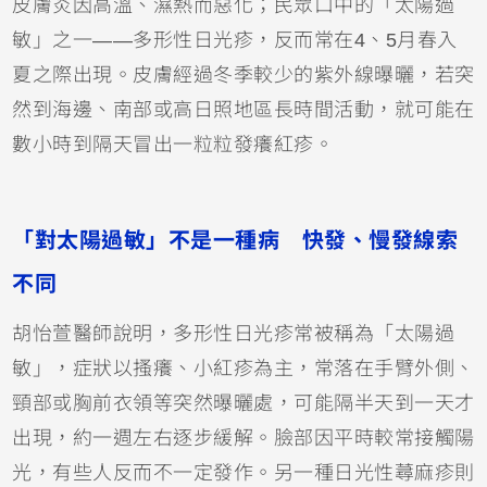
皮膚炎
因高溫、濕熱而惡化；民眾口中的「太陽過
敏」之一——多形性日光疹，反而常在4、5月春入
夏之際出現。皮膚經過冬季較少的紫外線曝曬，若突
然到海邊、南部或高日照地區長時間活動，就可能在
數小時到隔天冒出一粒粒發癢紅疹。
「對太陽過敏」不是一種病 快發、慢發線索
不同
胡怡萱醫師說明，多形性日光疹常被稱為「太陽過
敏」，症狀以搔癢、小紅疹為主，常落在手臂外側、
頸部或胸前衣領等突然曝曬處，可能隔半天到一天才
出現，約一週左右逐步緩解。臉部因平時較常接觸陽
光，有些人反而不一定發作。另一種日光性蕁麻疹則