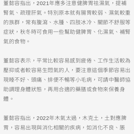
董懿容指出，2021年應多注意健脾胃祛濕氣，提補
腎氣、疏理肝氣。特別原本就有腸胃較弱、濕氣較重
的族群，常有腹瀉、水腫、四肢冰冷、關節不舒服等
症狀，秋冬時可食用一些幫助健脾胃、化濕氣、補腎
氣的食物。
董懿容表示，平常比較容易感到疲倦、工作生活較為
壓抑或者較容易生悶氣的人，要注意這個季節容易出
現睡不好、頭痛、排便不暢等小毛病，可請中醫師協
助調理身體狀態，再用合適的藥膳或食物來保養身
體。
董懿容指出，2022年木氣太過，木克土，土對應脾
胃，容易出現與消化相關的疾病，如消化不良、脹