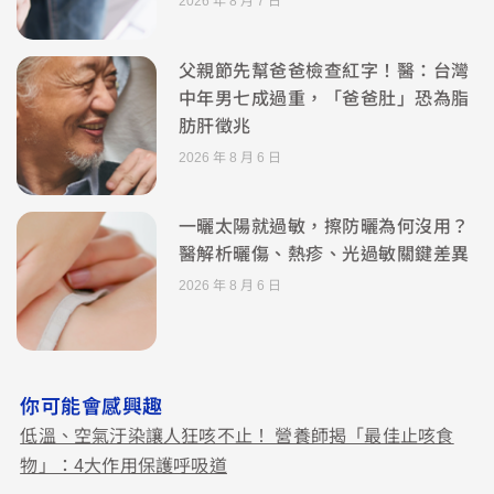
2026 年 8 月 7 日
父親節先幫爸爸檢查紅字！醫：台灣
中年男七成過重，「爸爸肚」恐為脂
肪肝徵兆
2026 年 8 月 6 日
一曬太陽就過敏，擦防曬為何沒用？
醫解析曬傷、熱疹、光過敏關鍵差異
2026 年 8 月 6 日
你可能會感興趣
低溫、空氣汙染讓人狂咳不止！ 營養師揭「最佳止咳食
物」：4大作用保護呼吸道