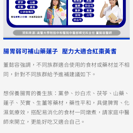
腸胃弱可補山藥蓮子 壓力大適合紅棗黃耆
董懿容強調，不同族群適合使用的食材或藥材並不相
同，針對不同族群給予進補建議如下。
想保養腸胃的養生族：黨參、炒白朮、茯苓、山藥、
蓮子、芡實、生薑等藥材，藥性平和，具健脾胃、化
濕氣療效，搭配易消化的食材一同燉煮，請家庭中醫
師來開立，更能好吃又適合自己。