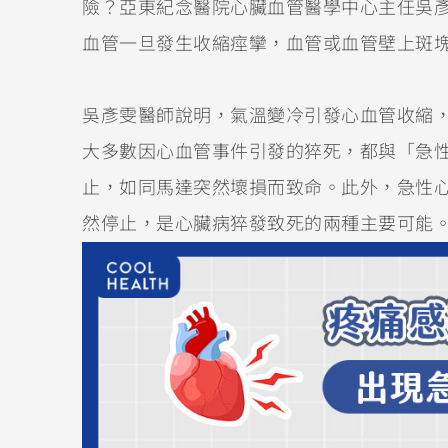
險？亞東紀念醫院心臟血管醫學中心主任吳
血管一旦發生收縮痙攣，血管或血管壁上斑
吳彥雯醫師說明，氣溫變冷引發心血管收縮
大多數因心血管事件引發的猝死，都與「急
止，如同馬達突然壞損而致命。此外，急性
然停止，是心臟病猝發致死的兩種主要可能