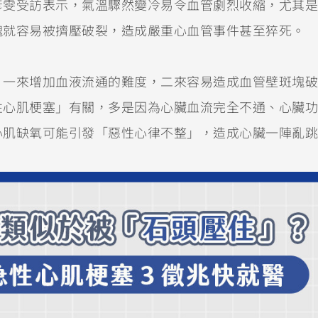
彥雯受訪表示，氣溫驟然變冷易令血管劇烈收縮，尤其是
塊就容易被擠壓破裂，造成嚴重心血管事件甚至猝死。
，一來增加血液流通的難度，二來容易造成血管壁斑塊破
性心肌梗塞」有關，多是因為心臟血流完全不通、心臟功
心肌缺氧可能引發「惡性心律不整」，造成心臟一陣亂跳
。