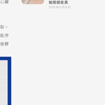
敏關鍵差異
心臟
2026 年 8 月 6 日
裂。
能停
後驟