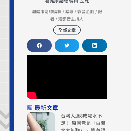
潮健康副總編輯 昱彣
潮健康副總編輯 / 編導 / 影音企劃 / 記
者 / 短影音主持人
全部文章
▧ 最新文章
台灣人逾8成喝水不
足！ 原因竟是「白開
水太無聊」？ 營養師