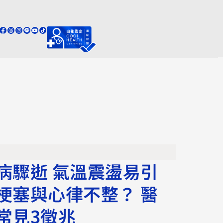
病驟逝 氣溫震盪易引
梗塞與心律不整？ 醫
常見3徵兆