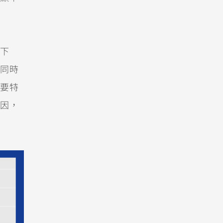
下
同時
要特
因，