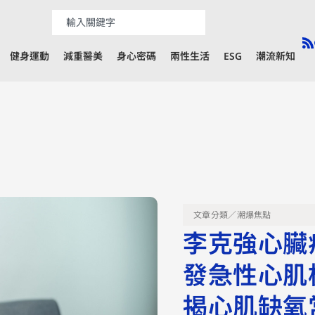
健身運動
減重醫美
身心密碼
兩性生活
ESG
潮流新知
文章分類／
潮爆焦點
李克強心臟
發急性心肌
揭心肌缺氧