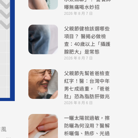
曝無痛喝水妙招
2026 年 8 月 7 日
父親節健檢該選哪些
項目？ 醫揭必做檢
查：40歲以上「攝護
腺肥大」是常態
2026 年 8 月 7 日
父親節先幫爸爸檢查
紅字！醫：台灣中年
男七成過重，「爸爸
肚」恐為脂肪肝徵兆
2026 年 8 月 6 日
一曬太陽就過敏，擦
防曬為何沒用？醫解
作風
析曬傷、熱疹、光過