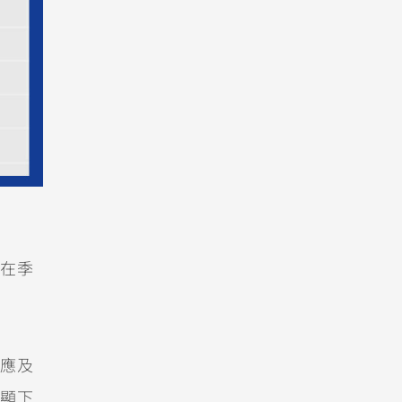
在季
應及
顯下