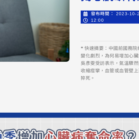
發布時間：
2023-10-
12:00
❝ 快速摘要：中國前國務
變化劇烈，為何易增加心臟
吳彥雯受訪表示，氣溫驟然
收縮痙攣，血管或血管壁上
猝死。